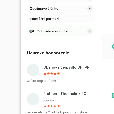
Zaujímavé články
Montážni partneri
Záhrada a náradie
Heureka hodnotenie
Obehové čerpadlo OHI PRO 32-60/180 pre kúrenie a cirkuláciu vody
Určite odporúčam!
Protherm Thermolink RC
richars
po necelych 2 rokoch porucha vybija