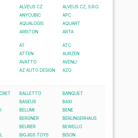
ALVEUS CZ
ALVEUS CZ, S.R.O.
ANYCUBIC
APC
AQUALOGIS
AQUART
ARISTON
ARTA
AT
ATC
ATTEN
AURZEN
AVATTO
AVENLI
AZ AUTO DESIGN
AZO
ECRET
BALLETTO
BANQUET
BASEUS
BAXI
I
BELUMI
BENE
BERGNER
BERLINGERHAUS
BEURER
BEWELLO
IL
BIGJIGS TOYS
BISON