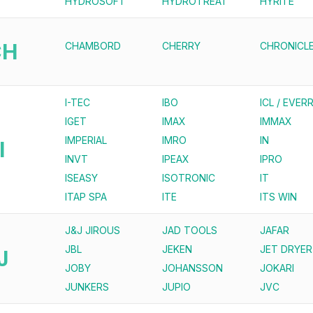
HYDROSOFT
HYDROTREAT
HYRITE
CH
CHAMBORD
CHERRY
CHRONICL
I-TEC
IBO
ICL / EVERR
IGET
IMAX
IMMAX
IMPERIAL
IMRO
IN
I
INVT
IPEAX
IPRO
ISEASY
ISOTRONIC
IT
ITAP SPA
ITE
ITS WIN
J&J JIROUS
JAD TOOLS
JAFAR
JBL
JEKEN
JET DRYER
J
JOBY
JOHANSSON
JOKARI
JUNKERS
JUPIO
JVC