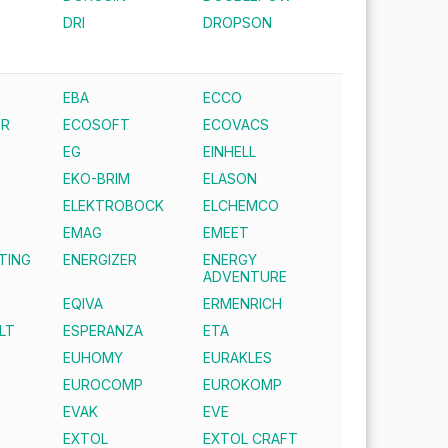
DRI
DROPSON
EBA
ECCO
ER
ECOSOFT
ECOVACS
EG
EINHELL
EKO-BRIM
ELASON
ELEKTROBOCK
ELCHEMCO
EMAG
EMEET
TING
ENERGIZER
ENERGY
ADVENTURE
EQIVA
ERMENRICH
LT
ESPERANZA
ETA
EUHOMY
EURAKLES
EUROCOMP
EUROKOMP
EVAK
EVE
EXTOL
EXTOL CRAFT