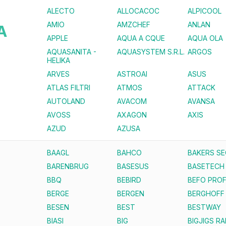
ALECTO
ALLOCACOC
ALPICOOL
AMIO
AMZCHEF
ANLAN
A
APPLE
AQUA A CQUE
AQUA OLA
AQUASANITA -
AQUASYSTEM S.R.L.
ARGOS
HELIKA
ARVES
ASTROAI
ASUS
ATLAS FILTRI
ATMOS
ATTACK
AUTOLAND
AVACOM
AVANSA
AVOSS
AXAGON
AXIS
AZUD
AZUSA
BAAGL
BAHCO
BAKERS S
BARENBRUG
BASESUS
BASETECH
BBQ
BEBIRD
BEFO PROF
BERGE
BERGEN
BERGHOFF
BESEN
BEST
BESTWAY
BIASI
BIG
BIGJIGS RA