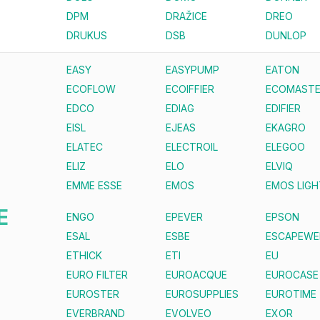
DPM
DRAŽICE
DREO
DRUKUS
DSB
DUNLOP
EASY
EASYPUMP
EATON
ECOFLOW
ECOIFFIER
ECOMAST
EDCO
EDIAG
EDIFIER
EISL
EJEAS
EKAGRO
ELATEC
ELECTROIL
ELEGOO
ELIZ
ELO
ELVIQ
EMME ESSE
EMOS
EMOS LIGH
E
ENGO
EPEVER
EPSON
ESAL
ESBE
ESCAPEWE
ETHICK
ETI
EU
EURO FILTER
EUROACQUE
EUROCASE
EUROSTER
EUROSUPPLIES
EUROTIME
EVERBRAND
EVOLVEO
EXOR