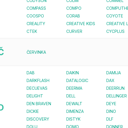
CODYSON
COLMI
COMMEL
COMPASS
COMPO
COMPUTH
COOSPO
CORAB
COYOTE
CREALITY
CREATIVE KIDS
CREATIVE 
CTEK
CURVER
CYCPLUS
Č
ČERVINKA
DAB
DAIKIN
DAMIJA
DARKFLASH
DATALOGIC
DAX
DECUEVAS
DEERMA
DEERRUN
DELIGHT
DELL
DELLINGER
DEN BRAVEN
DEWALT
DEYE
D
DICKIE
DIMENZA
DINO
DISCOVERY
DISTYK
DLF
DOLU
DOMO
DONNER