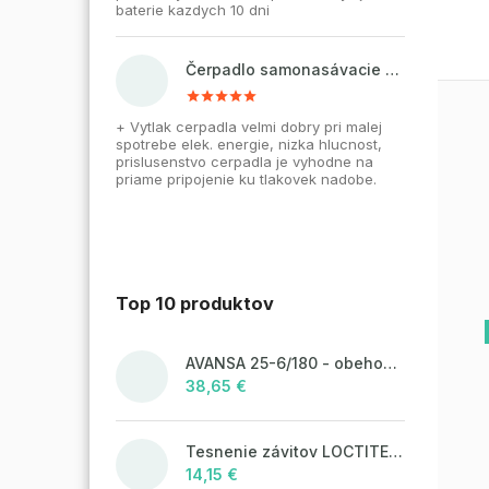
baterie kazdych 10 dni
Čerpadlo samonasávacie WZI 750 na vodu, povrchové, liatinové
+ Vytlak cerpadla velmi dobry pri malej
spotrebe elek. energie, nizka hlucnost,
prislusenstvo cerpadla je vyhodne na
priame pripojenie ku tlakovek nadobe.
Top 10 produktov
AVANSA 25-6/180 - obehové čerpadlo, pripojovací závit 6/4"
38,65 €
Tesnenie závitov LOCTITE 55 - 160 m, návin
14,15 €