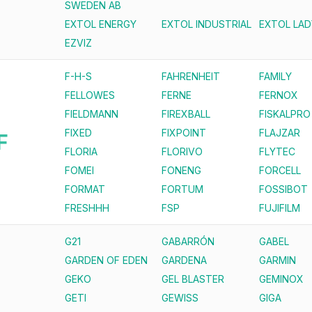
SWEDEN AB
EXTOL ENERGY
EXTOL INDUSTRIAL
EXTOL LAD
EZVIZ
F-H-S
FAHRENHEIT
FAMILY
FELLOWES
FERNE
FERNOX
FIELDMANN
FIREXBALL
FISKALPRO
FIXED
FIXPOINT
FLAJZAR
F
FLORIA
FLORIVO
FLYTEC
FOMEI
FONENG
FORCELL
FORMAT
FORTUM
FOSSIBOT
FRESHHH
FSP
FUJIFILM
G21
GABARRÓN
GABEL
GARDEN OF EDEN
GARDENA
GARMIN
GEKO
GEL BLASTER
GEMINOX
GETI
GEWISS
GIGA