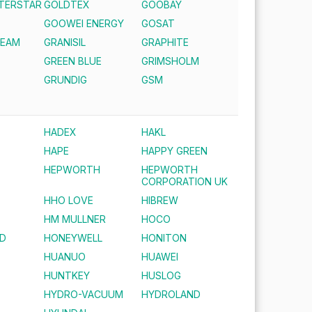
NTERSTAR
GOLDTEX
GOOBAY
GOOWEI ENERGY
GOSAT
REAM
GRANISIL
GRAPHITE
GREEN BLUE
GRIMSHOLM
S
GRUNDIG
GSM
HADEX
HAKL
HAPE
HAPPY GREEN
HEPWORTH
HEPWORTH
CORPORATION UK
HHO LOVE
HIBREW
HM MULLNER
HOCO
D
HONEYWELL
HONITON
HUANUO
HUAWEI
HUNTKEY
HUSLOG
HYDRO-VACUUM
HYDROLAND