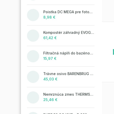
Poistka DC MEGA pre fotovoltaické systémy 125A/80V
8,98 €
Kompostér záhradný EVOGREEN 630l čierny
61,42 €
Filtračná náplň do bazénových filtrácií LAGUNA Aqua Filter 25kg
15,97 €
Trávne osivo BARENBRUG WATER SAVER 5 kg
45,03 €
Nemrznúca zmes THERMSOL EKO
25,46 €