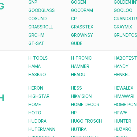
GNP
GOGEN
GOLDEN I
G
GOODGLASS
GOODRAM
GOOLOO
GOSUND
GP
GRANDST
GRASSROLL
GRASSTEX
GRAYMIX
GROHM
GROWNSY
GRUNDFO
GT-SAT
GÜDE
H-TOOLS
H-TRONIC
HABOTEST
HAMA
HAMMER
HANDY
HASBRO
HEADU
HENKEL
HERON
HESS
HEWALEX
H
HIGHSTAR
HIKVISION
HIMAWARI
HOME
HOME DECOR
HOME PON
HOTO
HP
HPW®
HUDORA
HUGO FROSCH
HUNTER
HUTERMANN
HUTIRA
HUZARO