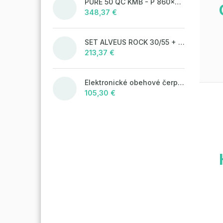
PURE 50 QC KMB - P 860x525 mm F_ jedn.sifon
348,37 €
SET ALVEUS ROCK 30/55 + BATERIE TONIA 55
213,37 €
Elektronické obehové čerpadlo NOVA 25-60/130 úsporné na kúrenie
105,30 €