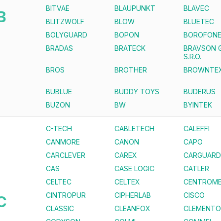
BITVAE
BLAUPUNKT
BLAVEC
B
BLITZWOLF
BLOW
BLUETEC
BOLYGUARD
BOPON
BOROFON
BRADAS
BRATECK
BRAVSON 
S.R.O.
BROS
BROTHER
BROWNTE
BUBLUE
BUDDY TOYS
BUDERUS
BUZON
BW
BYINTEK
C-TECH
CABLETECH
CALEFFI
CANMORE
CANON
CAPO
CARCLEVER
CAREX
CARGUARD
CAS
CASE LOGIC
CATLER
CELTEC
CELTEX
CENTROME
CINTROPUR
CIPHERLAB
CISCO
C
CLASSIC
CLEANFOX
CLEMENTO