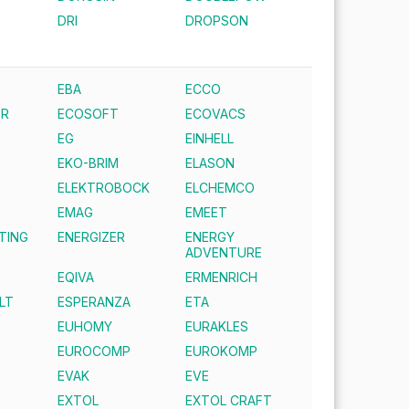
DRI
DROPSON
EBA
ECCO
ER
ECOSOFT
ECOVACS
EG
EINHELL
EKO-BRIM
ELASON
ELEKTROBOCK
ELCHEMCO
EMAG
EMEET
TING
ENERGIZER
ENERGY
ADVENTURE
EQIVA
ERMENRICH
LT
ESPERANZA
ETA
EUHOMY
EURAKLES
EUROCOMP
EUROKOMP
EVAK
EVE
EXTOL
EXTOL CRAFT