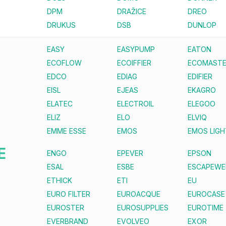
DPM
DRAŽICE
DREO
DRUKUS
DSB
DUNLOP
EASY
EASYPUMP
EATON
ECOFLOW
ECOIFFIER
ECOMAST
EDCO
EDIAG
EDIFIER
EISL
EJEAS
EKAGRO
ELATEC
ELECTROIL
ELEGOO
ELIZ
ELO
ELVIQ
EMME ESSE
EMOS
EMOS LIGH
E
ENGO
EPEVER
EPSON
ESAL
ESBE
ESCAPEWE
ETHICK
ETI
EU
EURO FILTER
EUROACQUE
EUROCASE
EUROSTER
EUROSUPPLIES
EUROTIME
EVERBRAND
EVOLVEO
EXOR