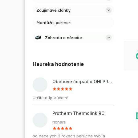
Zaujímavé články
Montážni partneri
Záhrada a náradie
Heureka hodnotenie
Obehové čerpadlo OHI PRO 32-60/180 pre kúrenie a cirkuláciu vody
Určite odporúčam!
Protherm Thermolink RC
richars
po necelych 2 rokoch porucha vybija