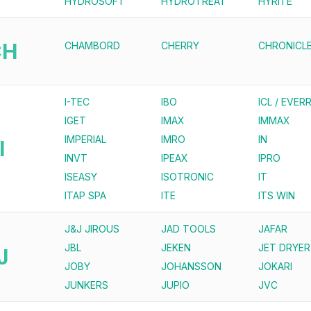
HYDROSOFT
HYDROTREAT
HYRITE
CH
CHAMBORD
CHERRY
CHRONICL
I-TEC
IBO
ICL / EVERR
IGET
IMAX
IMMAX
IMPERIAL
IMRO
IN
I
INVT
IPEAX
IPRO
ISEASY
ISOTRONIC
IT
ITAP SPA
ITE
ITS WIN
J&J JIROUS
JAD TOOLS
JAFAR
JBL
JEKEN
JET DRYER
J
JOBY
JOHANSSON
JOKARI
JUNKERS
JUPIO
JVC