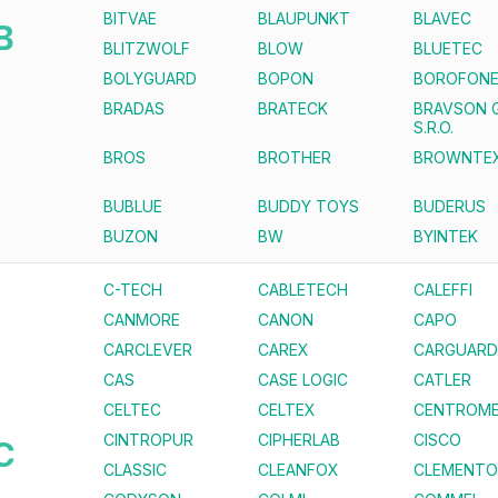
BITVAE
BLAUPUNKT
BLAVEC
B
BLITZWOLF
BLOW
BLUETEC
BOLYGUARD
BOPON
BOROFON
BRADAS
BRATECK
BRAVSON 
S.R.O.
BROS
BROTHER
BROWNTE
BUBLUE
BUDDY TOYS
BUDERUS
BUZON
BW
BYINTEK
C-TECH
CABLETECH
CALEFFI
CANMORE
CANON
CAPO
CARCLEVER
CAREX
CARGUARD
CAS
CASE LOGIC
CATLER
CELTEC
CELTEX
CENTROME
CINTROPUR
CIPHERLAB
CISCO
C
CLASSIC
CLEANFOX
CLEMENTO