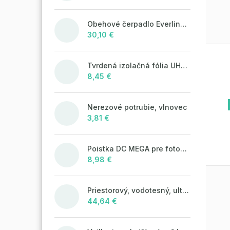
Obehové čerpadlo Everline 25/4/180
30,10 €
Tvrdená izolačná fólia UHP50 (STIROTERMAL SOLO)
8,45 €
Nerezové potrubie, vlnovec
3,81 €
Poistka DC MEGA pre fotovoltaické systémy 125A/80V
8,98 €
Priestorový, vodotesný, ultrazvukový plašič na kuny, myši a potkany DRAGON ULTRASONIC CH360 - napájanie na batérie 4xAA
44,64 €