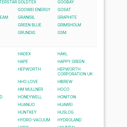
NTERSTAR
GOLDTEX
GOOBAY
GOOWEI ENERGY
GOSAT
REAM
GRANISIL
GRAPHITE
GREEN BLUE
GRIMSHOLM
S
GRUNDIG
GSM
HADEX
HAKL
HAPE
HAPPY GREEN
HEPWORTH
HEPWORTH
CORPORATION UK
HHO LOVE
HIBREW
HM MULLNER
HOCO
D
HONEYWELL
HONITON
HUANUO
HUAWEI
HUNTKEY
HUSLOG
HYDRO-VACUUM
HYDROLAND