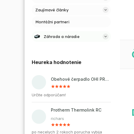
Zaujímavé články
Montážni partneri
Záhrada a náradie
Heureka hodnotenie
Obehové čerpadlo OHI PRO 32-60/180 pre kúrenie a cirkuláciu vody
Určite odporúčam!
Protherm Thermolink RC
richars
po necelych 2 rokoch porucha vybija