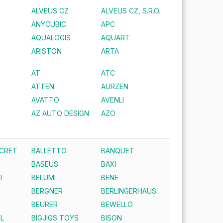
ALVEUS CZ
ALVEUS CZ, S.R.O.
ANYCUBIC
APC
AQUALOGIS
AQUART
ARISTON
ARTA
AT
ATC
ATTEN
AURZEN
AVATTO
AVENLI
AZ AUTO DESIGN
AZO
ECRET
BALLETTO
BANQUET
BASEUS
BAXI
I
BELUMI
BENE
BERGNER
BERLINGERHAUS
BEURER
BEWELLO
IL
BIGJIGS TOYS
BISON