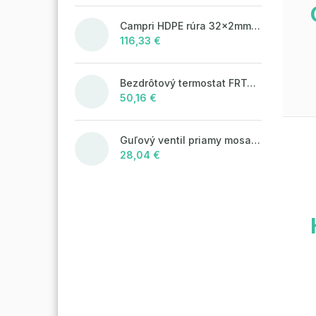
Campri HDPE rúra 32x2mm - 100m
116,33 €
Bezdrôtový termostat FRT7B2 antracit
50,16 €
Guľový ventil priamy mosadzný pre rozdeľovač so šróbením 1" + teplomer 0°C - 80°C, MODRÝ motýľ
28,04 €