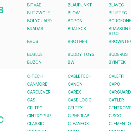
BITVAE
BLAUPUNKT
BLAVEC
B
BLITZWOLF
BLOW
BLUETEC
BOLYGUARD
BOPON
BOROFON
BRADAS
BRATECK
BRAVSON 
S.R.O.
BROS
BROTHER
BROWNTE
BUBLUE
BUDDY TOYS
BUDERUS
BUZON
BW
BYINTEK
C-TECH
CABLETECH
CALEFFI
CANMORE
CANON
CAPO
CARCLEVER
CAREX
CARGUARD
CAS
CASE LOGIC
CATLER
CELTEC
CELTEX
CENTROME
CINTROPUR
CIPHERLAB
CISCO
C
CLASSIC
CLEANFOX
CLEMENTO