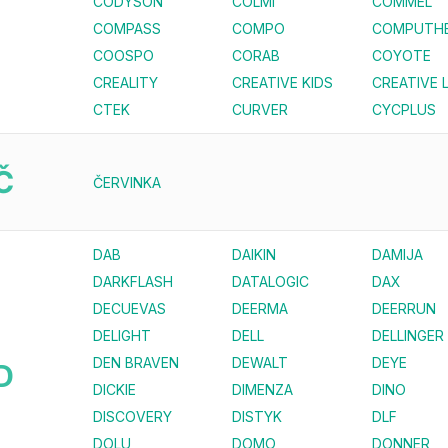
CODYSON
COLMI
COMMEL
COMPASS
COMPO
COMPUTH
COOSPO
CORAB
COYOTE
CREALITY
CREATIVE KIDS
CREATIVE 
CTEK
CURVER
CYCPLUS
Č
ČERVINKA
DAB
DAIKIN
DAMIJA
DARKFLASH
DATALOGIC
DAX
DECUEVAS
DEERMA
DEERRUN
DELIGHT
DELL
DELLINGER
DEN BRAVEN
DEWALT
DEYE
D
DICKIE
DIMENZA
DINO
DISCOVERY
DISTYK
DLF
DOLU
DOMO
DONNER