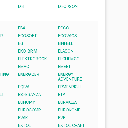
DRI
DROPSON
EBA
ECCO
ER
ECOSOFT
ECOVACS
EG
EINHELL
EKO-BRIM
ELASON
ELEKTROBOCK
ELCHEMCO
EMAG
EMEET
TING
ENERGIZER
ENERGY
ADVENTURE
EQIVA
ERMENRICH
LT
ESPERANZA
ETA
EUHOMY
EURAKLES
EUROCOMP
EUROKOMP
EVAK
EVE
EXTOL
EXTOL CRAFT