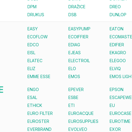
DPM
DRAŽICE
DREO
DRUKUS
DSB
DUNLOP
EASY
EASYPUMP
EATON
ECOFLOW
ECOIFFIER
ECOMAST
EDCO
EDIAG
EDIFIER
EISL
EJEAS
EKAGRO
ELATEC
ELECTROIL
ELEGOO
ELIZ
ELO
ELVIQ
EMME ESSE
EMOS
EMOS LIGH
E
ENGO
EPEVER
EPSON
ESAL
ESBE
ESCAPEWE
ETHICK
ETI
EU
EURO FILTER
EUROACQUE
EUROCASE
EUROSTER
EUROSUPPLIES
EUROTIME
EVERBRAND
EVOLVEO
EXOR