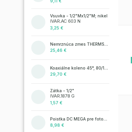
9,11 €
Vsuvka - 1/2"Mx1/2"M; nikel
IVAR.AC 603 N
3,25 €
Nemrznúca zmes THERMSOL EKO
25,46 €
Koaxiálne koleno 45°, 80/125 mm
29,70 €
Zátka - 1/2"
IVAR.1878 G
1,57 €
Poistka DC MEGA pre fotovoltaické systémy 400A/80V
8,98 €