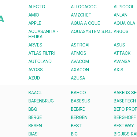
ALECTO
ALLOCACOC
ALPICOOL
AMIO
AMZCHEF
ANLAN
A
APPLE
AQUA A CQUE
AQUA OLA
AQUASANITA -
AQUASYSTEM S.R.L.
ARGOS
HELIKA
ARVES
ASTROAI
ASUS
ATLAS FILTRI
ATMOS
ATTACK
AUTOLAND
AVACOM
AVANSA
AVOSS
AXAGON
AXIS
AZUD
AZUSA
BAAGL
BAHCO
BAKERS S
BARENBRUG
BASESUS
BASETECH
BBQ
BEBIRD
BEFO PROF
BERGE
BERGEN
BERGHOFF
BESEN
BEST
BESTWAY
BIASI
BIG
BIGJIGS RA