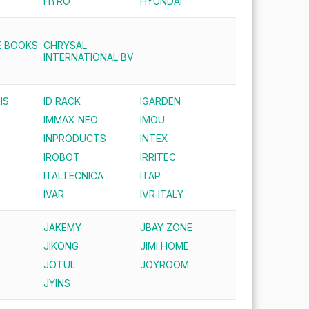
HYRO
HYUNDAI
E BOOKS
CHRYSAL
INTERNATIONAL BV
IS
ID RACK
IGARDEN
IMMAX NEO
IMOU
INPRODUCTS
INTEX
IROBOT
IRRITEC
ITALTECNICA
ITAP
IVAR
IVR ITALY
JAKEMY
JBAY ZONE
JIKONG
JIMI HOME
JOTUL
JOYROOM
JYINS