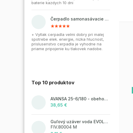
baterie kazdych 10 dni
Čerpadlo samonasávacie WZI 750 na vodu, povrchové, liatinové
+ Vytlak cerpadla velmi dobry pri malej
spotrebe elek. energie, nizka hlucnost,
prislusenstvo cerpadla je vyhodne na
priame pripojenie ku tlakovek nadobe.
Top 10 produktov
AVANSA 25-6/180 - obehové čerpadlo, pripojovací závit 6/4"
38,65 €
Guľový uzáver voda EVOLUTION - 1/2"FM; motýľ
FIV.80004 M