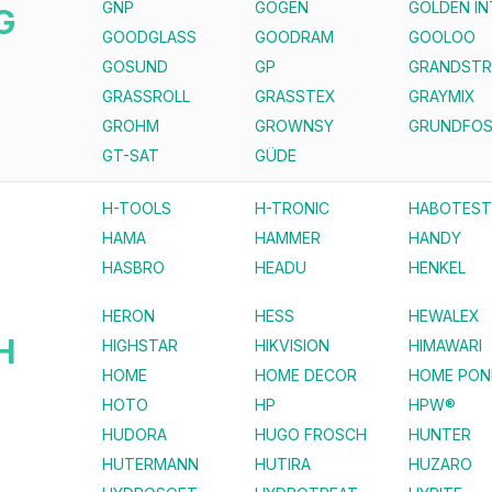
GNP
GOGEN
GOLDEN I
G
GOODGLASS
GOODRAM
GOOLOO
GOSUND
GP
GRANDST
GRASSROLL
GRASSTEX
GRAYMIX
GROHM
GROWNSY
GRUNDFO
GT-SAT
GÜDE
H-TOOLS
H-TRONIC
HABOTEST
HAMA
HAMMER
HANDY
HASBRO
HEADU
HENKEL
HERON
HESS
HEWALEX
H
HIGHSTAR
HIKVISION
HIMAWARI
HOME
HOME DECOR
HOME PON
HOTO
HP
HPW®
HUDORA
HUGO FROSCH
HUNTER
HUTERMANN
HUTIRA
HUZARO