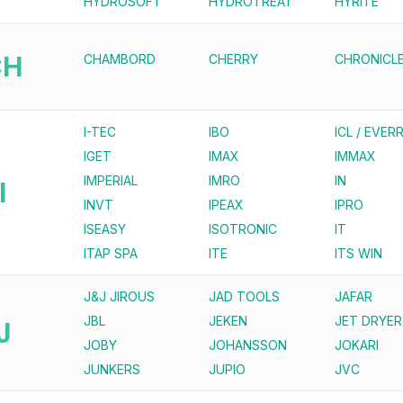
HYDROSOFT
HYDROTREAT
HYRITE
CH
CHAMBORD
CHERRY
CHRONICL
I-TEC
IBO
ICL / EVERR
IGET
IMAX
IMMAX
IMPERIAL
IMRO
IN
I
INVT
IPEAX
IPRO
ISEASY
ISOTRONIC
IT
ITAP SPA
ITE
ITS WIN
J&J JIROUS
JAD TOOLS
JAFAR
JBL
JEKEN
JET DRYER
J
JOBY
JOHANSSON
JOKARI
JUNKERS
JUPIO
JVC