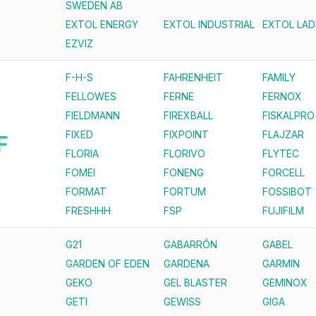
SWEDEN AB
EXTOL ENERGY
EXTOL INDUSTRIAL
EXTOL LAD
EZVIZ
F-H-S
FAHRENHEIT
FAMILY
FELLOWES
FERNE
FERNOX
FIELDMANN
FIREXBALL
FISKALPRO
FIXED
FIXPOINT
FLAJZAR
F
FLORIA
FLORIVO
FLYTEC
FOMEI
FONENG
FORCELL
FORMAT
FORTUM
FOSSIBOT
FRESHHH
FSP
FUJIFILM
G21
GABARRÓN
GABEL
GARDEN OF EDEN
GARDENA
GARMIN
GEKO
GEL BLASTER
GEMINOX
GETI
GEWISS
GIGA