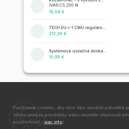
IVAR.CS 200 N
16,04 €
TECH EU-i-1 CWU regulátor pre vykurovacie systémy, pre obsluhu 1 pohonu ventilu + obeh TÚV
212,26 €
Systémová izolačná doska STIROTERMAL DUO 20
10,95 €
Používame cookies, aby sme Vám umožnili pohodlné pr
vďaka analýze prevádzky webu neustále zlepšovali jeh
použiteľnosť. (
viac info
)