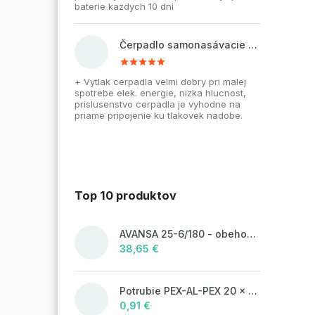
baterie kazdych 10 dni
Čerpadlo samonasávacie WZI 750 na vodu, povrchové, liatinové
+ Vytlak cerpadla velmi dobry pri malej
spotrebe elek. energie, nizka hlucnost,
prislusenstvo cerpadla je vyhodne na
priame pripojenie ku tlakovek nadobe.
Top 10 produktov
AVANSA 25-6/180 - obehové čerpadlo, pripojovací závit 6/4"
38,65 €
Potrubie PEX-AL-PEX 20 x 2 pre vykurovanie, podlahové kúrenie a vodu
0,91 €