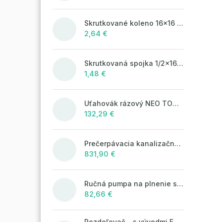
Skrutkované koleno 16x16 so šróbením
2,64 €
Skrutkovaná spojka 1/2x16 s vonkajším závitom
1,48 €
Uťahovák rázový NEO TOOLS 04-720
132,29 €
Prečerpávacia kanalizačná šachta KOMPAKT MAX 1300x1000 na odpadovú vodu
831,90 €
Ručná pumpa na plnenie solárnych systémov
82,66 €
Rozdeľovač - s vývodmi EK - 3/4"xEK; 2cestný; nikel