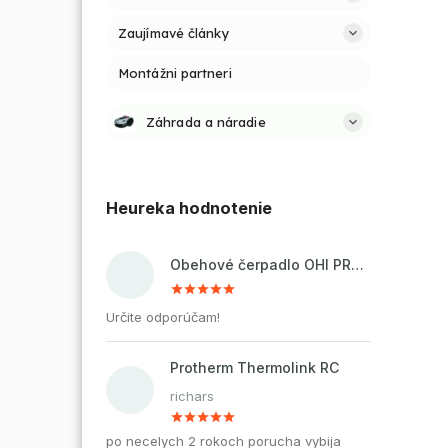
Zaujímavé články
Montážni partneri
Záhrada a náradie
Heureka hodnotenie
Obehové čerpadlo OHI PRO 32-60/180 pre kúrenie a cirkuláciu vody
Určite odporúčam!
Protherm Thermolink RC
richars
po necelych 2 rokoch porucha vybija