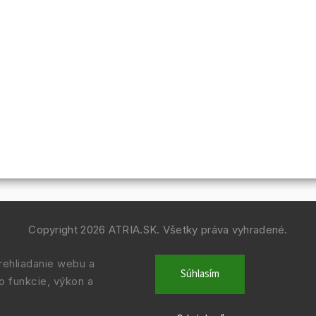
Copyright 2026
ATRIA.SK
. Všetky práva vyhradené.
Vytvořil
Shoptet
| Design
Shoptak.cz.
ehliadanie webu a
Súhlasím
o funkcie, výkon a