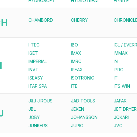
HYDROSOFT
HYDROTREAT
HYRITE
CH
CHAMBORD
CHERRY
CHRONICL
I-TEC
IBO
ICL / EVERR
IGET
IMAX
IMMAX
IMPERIAL
IMRO
IN
I
INVT
IPEAX
IPRO
ISEASY
ISOTRONIC
IT
ITAP SPA
ITE
ITS WIN
J&J JIROUS
JAD TOOLS
JAFAR
JBL
JEKEN
JET DRYER
J
JOBY
JOHANSSON
JOKARI
JUNKERS
JUPIO
JVC