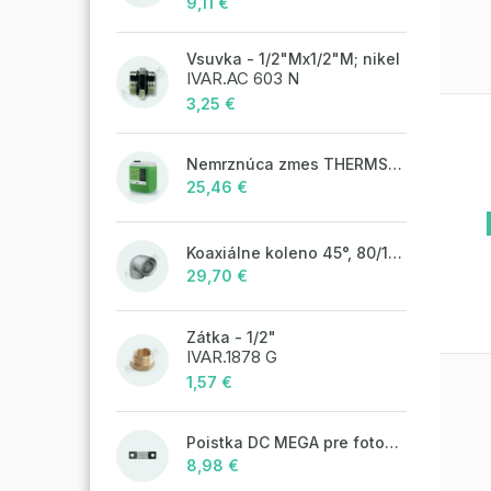
9,11 €
Vsuvka - 1/2"Mx1/2"M; nikel
IVAR.AC 603 N
3,25 €
Nemrznúca zmes THERMSOL EKO
25,46 €
Koaxiálne koleno 45°, 80/125 mm
29,70 €
Zátka - 1/2"
IVAR.1878 G
1,57 €
Poistka DC MEGA pre fotovoltaické systémy 400A/80V
8,98 €