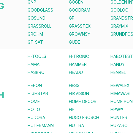
GNP
GOGEN
GOLDEN I
G
GOODGLASS
GOODRAM
GOOLOO
GOSUND
GP
GRANDST
GRASSROLL
GRASSTEX
GRAYMIX
GROHM
GROWNSY
GRUNDFO
GT-SAT
GÜDE
H-TOOLS
H-TRONIC
HABOTEST
HAMA
HAMMER
HANDY
HASBRO
HEADU
HENKEL
HERON
HESS
HEWALEX
H
HIGHSTAR
HIKVISION
HIMAWARI
HOME
HOME DECOR
HOME PON
HOTO
HP
HPW®
HUDORA
HUGO FROSCH
HUNTER
HUTERMANN
HUTIRA
HUZARO