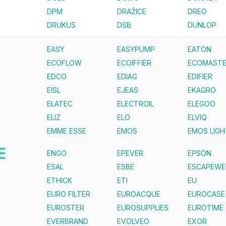
DPM
DRAŽICE
DREO
DRUKUS
DSB
DUNLOP
EASY
EASYPUMP
EATON
ECOFLOW
ECOIFFIER
ECOMAST
EDCO
EDIAG
EDIFIER
EISL
EJEAS
EKAGRO
ELATEC
ELECTROIL
ELEGOO
ELIZ
ELO
ELVIQ
EMME ESSE
EMOS
EMOS LIGH
E
ENGO
EPEVER
EPSON
ESAL
ESBE
ESCAPEWE
ETHICK
ETI
EU
EURO FILTER
EUROACQUE
EUROCASE
EUROSTER
EUROSUPPLIES
EUROTIME
EVERBRAND
EVOLVEO
EXOR