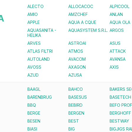
ALECTO
ALLOCACOC
ALPICOOL
AMIO
AMZCHEF
ANLAN
A
APPLE
AQUA A CQUE
AQUA OLA
AQUASANITA -
AQUASYSTEM S.R.L.
ARGOS
HELIKA
ARVES
ASTROAI
ASUS
ATLAS FILTRI
ATMOS
ATTACK
AUTOLAND
AVACOM
AVANSA
AVOSS
AXAGON
AXIS
AZUD
AZUSA
BAAGL
BAHCO
BAKERS S
BARENBRUG
BASESUS
BASETECH
BBQ
BEBIRD
BEFO PROF
BERGE
BERGEN
BERGHOFF
BESEN
BEST
BESTWAY
BIASI
BIG
BIGJIGS RA