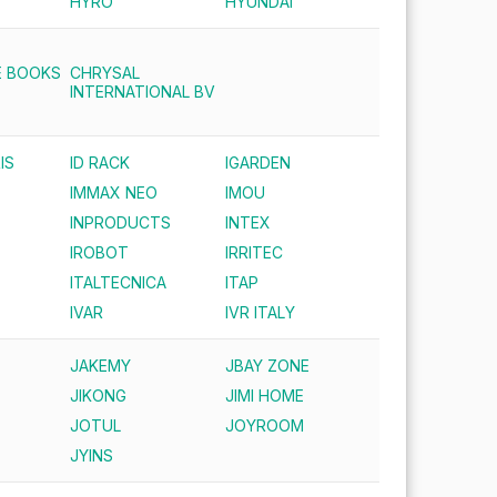
HYRO
HYUNDAI
E BOOKS
CHRYSAL
INTERNATIONAL BV
IS
ID RACK
IGARDEN
IMMAX NEO
IMOU
INPRODUCTS
INTEX
IROBOT
IRRITEC
ITALTECNICA
ITAP
IVAR
IVR ITALY
JAKEMY
JBAY ZONE
JIKONG
JIMI HOME
JOTUL
JOYROOM
JYINS