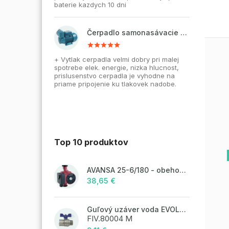
baterie kazdych 10 dni
Čerpadlo samonasávacie WZI 750 na vodu, povrchové, liatinové
+ Vytlak cerpadla velmi dobry pri malej
spotrebe elek. energie, nizka hlucnost,
prislusenstvo cerpadla je vyhodne na
priame pripojenie ku tlakovek nadobe.
Top 10 produktov
AVANSA 25-6/180 - obehové čerpadlo, pripojovací závit 6/4"
38,65 €
Guľový uzáver voda EVOLUTION - 1/2"FM; motýľ
FIV.80004 M