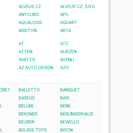
ALVEUS CZ
ALVEUS CZ, S.R.O.
ANYCUBIC
APC
AQUALOGIS
AQUART
ARISTON
ARTA
AT
ATC
ATTEN
AURZEN
AVATTO
AVENLI
AZ AUTO DESIGN
AZO
ECRET
BALLETTO
BANQUET
BASEUS
BAXI
I
BELUMI
BENE
BERGNER
BERLINGERHAUS
BEURER
BEWELLO
IL
BIGJIGS TOYS
BISON