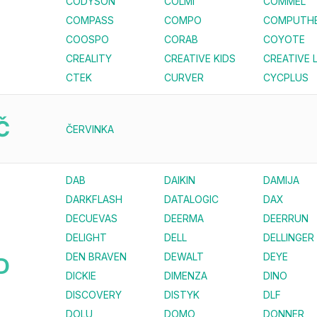
CODYSON
COLMI
COMMEL
COMPASS
COMPO
COMPUTH
COOSPO
CORAB
COYOTE
CREALITY
CREATIVE KIDS
CREATIVE 
CTEK
CURVER
CYCPLUS
Č
ČERVINKA
DAB
DAIKIN
DAMIJA
DARKFLASH
DATALOGIC
DAX
DECUEVAS
DEERMA
DEERRUN
DELIGHT
DELL
DELLINGER
DEN BRAVEN
DEWALT
DEYE
D
DICKIE
DIMENZA
DINO
DISCOVERY
DISTYK
DLF
DOLU
DOMO
DONNER