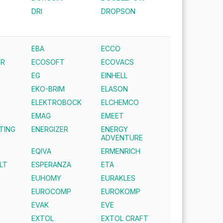
DRI
DROPSON
EBA
ECCO
ER
ECOSOFT
ECOVACS
EG
EINHELL
EKO-BRIM
ELASON
ELEKTROBOCK
ELCHEMCO
EMAG
EMEET
TING
ENERGIZER
ENERGY
ADVENTURE
EQIVA
ERMENRICH
LT
ESPERANZA
ETA
EUHOMY
EURAKLES
EUROCOMP
EUROKOMP
EVAK
EVE
EXTOL
EXTOL CRAFT