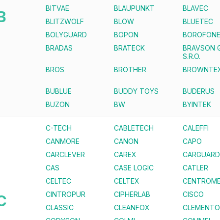
BITVAE
BLAUPUNKT
BLAVEC
B
BLITZWOLF
BLOW
BLUETEC
BOLYGUARD
BOPON
BOROFON
BRADAS
BRATECK
BRAVSON 
S.R.O.
BROS
BROTHER
BROWNTE
BUBLUE
BUDDY TOYS
BUDERUS
BUZON
BW
BYINTEK
C-TECH
CABLETECH
CALEFFI
CANMORE
CANON
CAPO
CARCLEVER
CAREX
CARGUARD
CAS
CASE LOGIC
CATLER
CELTEC
CELTEX
CENTROME
CINTROPUR
CIPHERLAB
CISCO
C
CLASSIC
CLEANFOX
CLEMENTO