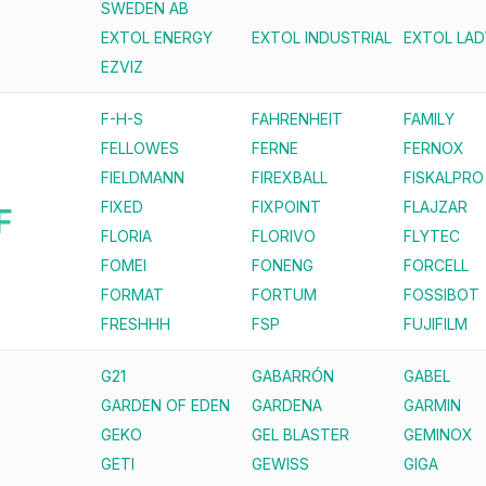
SWEDEN AB
EXTOL ENERGY
EXTOL INDUSTRIAL
EXTOL LAD
EZVIZ
F-H-S
FAHRENHEIT
FAMILY
FELLOWES
FERNE
FERNOX
FIELDMANN
FIREXBALL
FISKALPRO
FIXED
FIXPOINT
FLAJZAR
F
FLORIA
FLORIVO
FLYTEC
FOMEI
FONENG
FORCELL
FORMAT
FORTUM
FOSSIBOT
FRESHHH
FSP
FUJIFILM
G21
GABARRÓN
GABEL
GARDEN OF EDEN
GARDENA
GARMIN
GEKO
GEL BLASTER
GEMINOX
GETI
GEWISS
GIGA