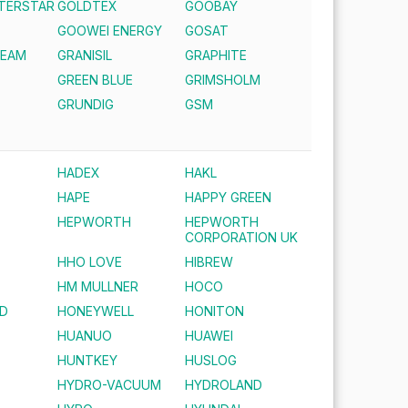
NTERSTAR
GOLDTEX
GOOBAY
GOOWEI ENERGY
GOSAT
REAM
GRANISIL
GRAPHITE
GREEN BLUE
GRIMSHOLM
S
GRUNDIG
GSM
HADEX
HAKL
HAPE
HAPPY GREEN
HEPWORTH
HEPWORTH
CORPORATION UK
HHO LOVE
HIBREW
HM MULLNER
HOCO
D
HONEYWELL
HONITON
HUANUO
HUAWEI
HUNTKEY
HUSLOG
HYDRO-VACUUM
HYDROLAND