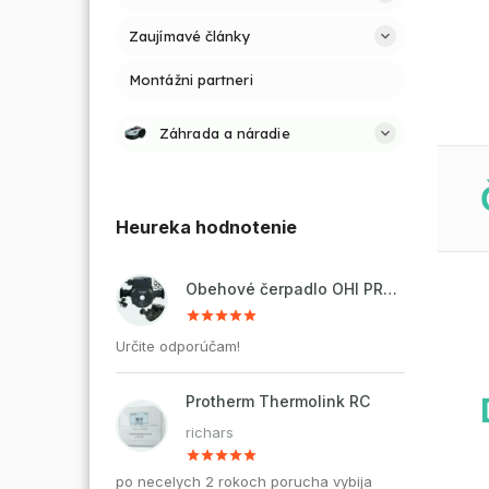
Zaujímavé články
Montážni partneri
Záhrada a náradie
Heureka hodnotenie
Obehové čerpadlo OHI PRO 32-60/180 pre kúrenie a cirkuláciu vody
Určite odporúčam!
Protherm Thermolink RC
richars
po necelych 2 rokoch porucha vybija