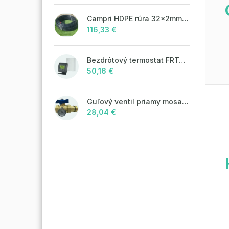
Campri HDPE rúra 32x2mm - 100m
116,33 €
Bezdrôtový termostat FRT7B2 antracit
50,16 €
Guľový ventil priamy mosadzný pre rozdeľovač so šróbením 1" + teplomer 0°C - 80°C, MODRÝ motýľ
28,04 €