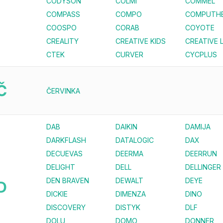
CODYSON
COLMI
COMMEL
COMPASS
COMPO
COMPUTH
COOSPO
CORAB
COYOTE
CREALITY
CREATIVE KIDS
CREATIVE 
CTEK
CURVER
CYCPLUS
Č
ČERVINKA
DAB
DAIKIN
DAMIJA
DARKFLASH
DATALOGIC
DAX
DECUEVAS
DEERMA
DEERRUN
DELIGHT
DELL
DELLINGER
DEN BRAVEN
DEWALT
DEYE
D
DICKIE
DIMENZA
DINO
DISCOVERY
DISTYK
DLF
DOLU
DOMO
DONNER