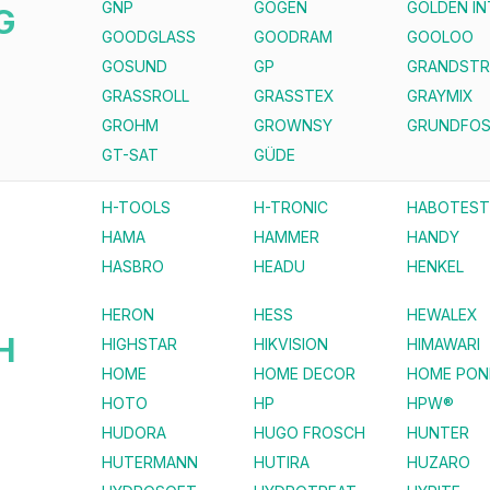
GNP
GOGEN
GOLDEN I
G
GOODGLASS
GOODRAM
GOOLOO
GOSUND
GP
GRANDST
GRASSROLL
GRASSTEX
GRAYMIX
GROHM
GROWNSY
GRUNDFO
GT-SAT
GÜDE
H-TOOLS
H-TRONIC
HABOTEST
HAMA
HAMMER
HANDY
HASBRO
HEADU
HENKEL
HERON
HESS
HEWALEX
H
HIGHSTAR
HIKVISION
HIMAWARI
HOME
HOME DECOR
HOME PON
HOTO
HP
HPW®
HUDORA
HUGO FROSCH
HUNTER
HUTERMANN
HUTIRA
HUZARO