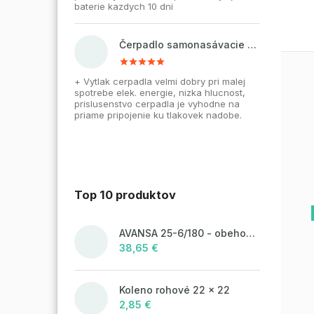
baterie kazdych 10 dni
Čerpadlo samonasávacie WZI 750 na vodu, povrchové, liatinové
+ Vytlak cerpadla velmi dobry pri malej
spotrebe elek. energie, nizka hlucnost,
prislusenstvo cerpadla je vyhodne na
priame pripojenie ku tlakovek nadobe.
Top 10 produktov
AVANSA 25-6/180 - obehové čerpadlo, pripojovací závit 6/4"
38,65 €
Koleno rohové 22 x 22
2,85 €