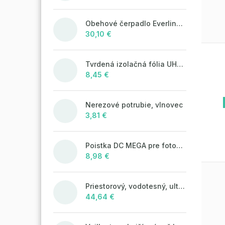
Obehové čerpadlo Everline 25/4/180
30,10 €
Tvrdená izolačná fólia UHP50 (STIROTERMAL SOLO)
8,45 €
Nerezové potrubie, vlnovec
3,81 €
Poistka DC MEGA pre fotovoltaické systémy 125A/80V
8,98 €
Priestorový, vodotesný, ultrazvukový plašič na kuny, myši a potkany DRAGON ULTRASONIC CH360 - napájanie na batérie 4xAA
44,64 €