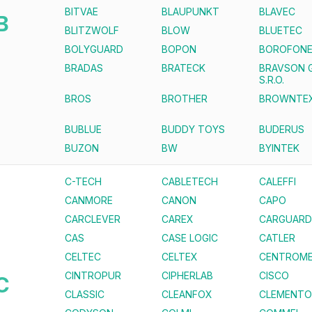
BITVAE
BLAUPUNKT
BLAVEC
B
BLITZWOLF
BLOW
BLUETEC
BOLYGUARD
BOPON
BOROFON
BRADAS
BRATECK
BRAVSON 
S.R.O.
BROS
BROTHER
BROWNTE
BUBLUE
BUDDY TOYS
BUDERUS
BUZON
BW
BYINTEK
C-TECH
CABLETECH
CALEFFI
CANMORE
CANON
CAPO
CARCLEVER
CAREX
CARGUARD
CAS
CASE LOGIC
CATLER
CELTEC
CELTEX
CENTROME
CINTROPUR
CIPHERLAB
CISCO
C
CLASSIC
CLEANFOX
CLEMENTO