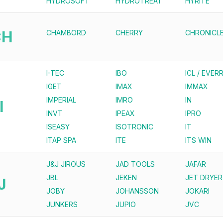
HYDROSOFT
HYDROTREAT
HYRITE
CH
CHAMBORD
CHERRY
CHRONICL
I-TEC
IBO
ICL / EVERR
IGET
IMAX
IMMAX
IMPERIAL
IMRO
IN
I
INVT
IPEAX
IPRO
ISEASY
ISOTRONIC
IT
ITAP SPA
ITE
ITS WIN
J&J JIROUS
JAD TOOLS
JAFAR
JBL
JEKEN
JET DRYER
J
JOBY
JOHANSSON
JOKARI
JUNKERS
JUPIO
JVC