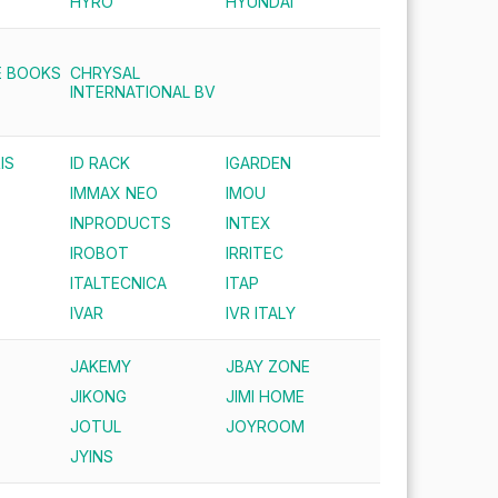
HYRO
HYUNDAI
E BOOKS
CHRYSAL
INTERNATIONAL BV
IS
ID RACK
IGARDEN
IMMAX NEO
IMOU
INPRODUCTS
INTEX
IROBOT
IRRITEC
ITALTECNICA
ITAP
IVAR
IVR ITALY
JAKEMY
JBAY ZONE
JIKONG
JIMI HOME
JOTUL
JOYROOM
JYINS