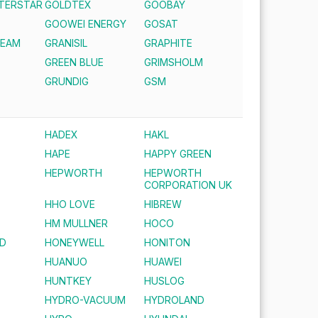
NTERSTAR
GOLDTEX
GOOBAY
GOOWEI ENERGY
GOSAT
REAM
GRANISIL
GRAPHITE
GREEN BLUE
GRIMSHOLM
S
GRUNDIG
GSM
HADEX
HAKL
HAPE
HAPPY GREEN
HEPWORTH
HEPWORTH
CORPORATION UK
HHO LOVE
HIBREW
HM MULLNER
HOCO
D
HONEYWELL
HONITON
HUANUO
HUAWEI
HUNTKEY
HUSLOG
HYDRO-VACUUM
HYDROLAND