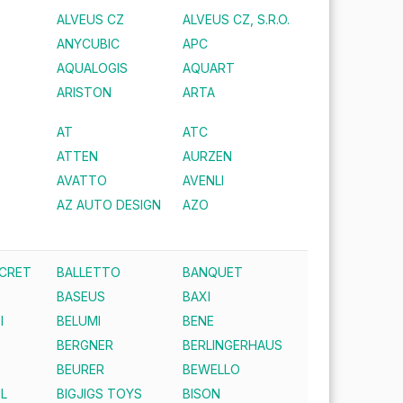
ALVEUS CZ
ALVEUS CZ, S.R.O.
ANYCUBIC
APC
AQUALOGIS
AQUART
ARISTON
ARTA
AT
ATC
ATTEN
AURZEN
AVATTO
AVENLI
AZ AUTO DESIGN
AZO
ECRET
BALLETTO
BANQUET
BASEUS
BAXI
I
BELUMI
BENE
BERGNER
BERLINGERHAUS
BEURER
BEWELLO
IL
BIGJIGS TOYS
BISON