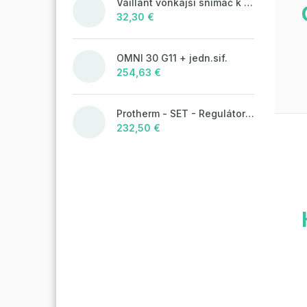
Vaillant vonkajší snímač k ekvitermickým reguláciám
32,30 €
OMNI 30 G11 + jedn.sif.
254,63 €
Protherm - SET - Regulátor MiGo Select + brána MiGo Link
232,50 €