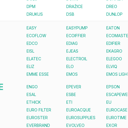
DPM
DRAŽICE
DREO
DRUKUS
DSB
DUNLOP
EASY
EASYPUMP
EATON
ECOFLOW
ECOIFFIER
ECOMAST
EDCO
EDIAG
EDIFIER
EISL
EJEAS
EKAGRO
ELATEC
ELECTROIL
ELEGOO
ELIZ
ELO
ELVIQ
EMME ESSE
EMOS
EMOS LIGH
E
ENGO
EPEVER
EPSON
ESAL
ESBE
ESCAPEWE
ETHICK
ETI
EU
EURO FILTER
EUROACQUE
EUROCASE
EUROSTER
EUROSUPPLIES
EUROTIME
EVERBRAND
EVOLVEO
EXOR