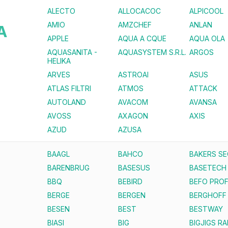
ALECTO
ALLOCACOC
ALPICOOL
AMIO
AMZCHEF
ANLAN
A
APPLE
AQUA A CQUE
AQUA OLA
AQUASANITA -
AQUASYSTEM S.R.L.
ARGOS
HELIKA
ARVES
ASTROAI
ASUS
ATLAS FILTRI
ATMOS
ATTACK
AUTOLAND
AVACOM
AVANSA
AVOSS
AXAGON
AXIS
AZUD
AZUSA
BAAGL
BAHCO
BAKERS S
BARENBRUG
BASESUS
BASETECH
BBQ
BEBIRD
BEFO PROF
BERGE
BERGEN
BERGHOFF
BESEN
BEST
BESTWAY
BIASI
BIG
BIGJIGS RA