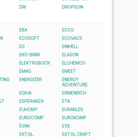
DRI
DROPSON
EBA
ECCO
ER
ECOSOFT
ECOVACS
EG
EINHELL
EKO-BRIM
ELASON
ELEKTROBOCK
ELCHEMCO
EMAG
EMEET
TING
ENERGIZER
ENERGY
ADVENTURE
EQIVA
ERMENRICH
LT
ESPERANZA
ETA
EUHOMY
EURAKLES
EUROCOMP
EUROKOMP
EVAK
EVE
EXTOL
EXTOL CRAFT