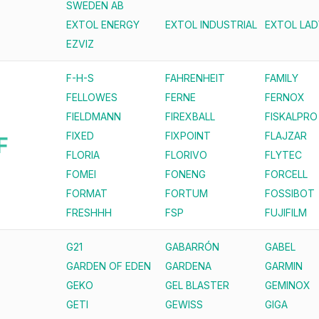
SWEDEN AB
EXTOL ENERGY
EXTOL INDUSTRIAL
EXTOL LAD
EZVIZ
F-H-S
FAHRENHEIT
FAMILY
FELLOWES
FERNE
FERNOX
FIELDMANN
FIREXBALL
FISKALPRO
FIXED
FIXPOINT
FLAJZAR
F
FLORIA
FLORIVO
FLYTEC
FOMEI
FONENG
FORCELL
FORMAT
FORTUM
FOSSIBOT
FRESHHH
FSP
FUJIFILM
G21
GABARRÓN
GABEL
GARDEN OF EDEN
GARDENA
GARMIN
GEKO
GEL BLASTER
GEMINOX
GETI
GEWISS
GIGA