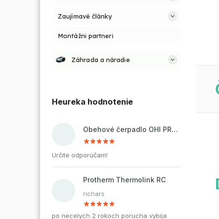
Zaujímavé články
Montážni partneri
Záhrada a náradie
Heureka hodnotenie
Obehové čerpadlo OHI PRO 32-60/180 pre kúrenie a cirkuláciu vody
Určite odporúčam!
Protherm Thermolink RC
richars
po necelych 2 rokoch porucha vybija