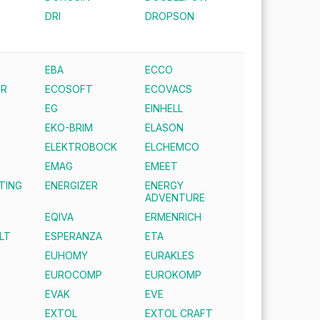
DRI
DROPSON
EBA
ECCO
ER
ECOSOFT
ECOVACS
EG
EINHELL
EKO-BRIM
ELASON
ELEKTROBOCK
ELCHEMCO
EMAG
EMEET
TING
ENERGIZER
ENERGY
ADVENTURE
EQIVA
ERMENRICH
LT
ESPERANZA
ETA
EUHOMY
EURAKLES
EUROCOMP
EUROKOMP
EVAK
EVE
EXTOL
EXTOL CRAFT