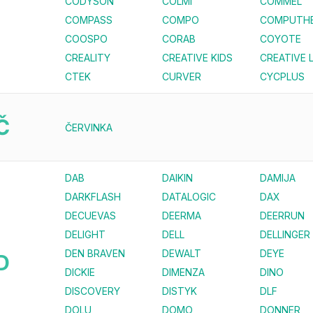
CODYSON
COLMI
COMMEL
COMPASS
COMPO
COMPUTH
COOSPO
CORAB
COYOTE
CREALITY
CREATIVE KIDS
CREATIVE 
CTEK
CURVER
CYCPLUS
Č
ČERVINKA
DAB
DAIKIN
DAMIJA
DARKFLASH
DATALOGIC
DAX
DECUEVAS
DEERMA
DEERRUN
DELIGHT
DELL
DELLINGER
DEN BRAVEN
DEWALT
DEYE
D
DICKIE
DIMENZA
DINO
DISCOVERY
DISTYK
DLF
DOLU
DOMO
DONNER