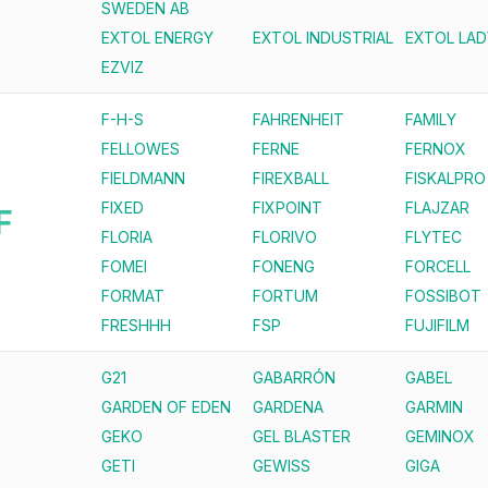
SWEDEN AB
EXTOL ENERGY
EXTOL INDUSTRIAL
EXTOL LAD
EZVIZ
F-H-S
FAHRENHEIT
FAMILY
FELLOWES
FERNE
FERNOX
FIELDMANN
FIREXBALL
FISKALPRO
FIXED
FIXPOINT
FLAJZAR
F
FLORIA
FLORIVO
FLYTEC
FOMEI
FONENG
FORCELL
FORMAT
FORTUM
FOSSIBOT
FRESHHH
FSP
FUJIFILM
G21
GABARRÓN
GABEL
GARDEN OF EDEN
GARDENA
GARMIN
GEKO
GEL BLASTER
GEMINOX
GETI
GEWISS
GIGA