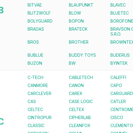
BITVAE
BLAUPUNKT
BLAVEC
B
BLITZWOLF
BLOW
BLUETEC
BOLYGUARD
BOPON
BOROFON
BRADAS
BRATECK
BRAVSON 
S.R.O.
BROS
BROTHER
BROWNTE
BUBLUE
BUDDY TOYS
BUDERUS
BUZON
BW
BYINTEK
C-TECH
CABLETECH
CALEFFI
CANMORE
CANON
CAPO
CARCLEVER
CAREX
CARGUARD
CAS
CASE LOGIC
CATLER
CELTEC
CELTEX
CENTROME
CINTROPUR
CIPHERLAB
CISCO
C
CLASSIC
CLEANFOX
CLEMENTO