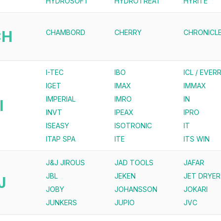
HYDROSOFT
HYDROTREAT
HYRITE
CH
CHAMBORD
CHERRY
CHRONICL
I-TEC
IBO
ICL / EVERR
IGET
IMAX
IMMAX
IMPERIAL
IMRO
IN
I
INVT
IPEAX
IPRO
ISEASY
ISOTRONIC
IT
ITAP SPA
ITE
ITS WIN
J&J JIROUS
JAD TOOLS
JAFAR
JBL
JEKEN
JET DRYER
J
JOBY
JOHANSSON
JOKARI
JUNKERS
JUPIO
JVC