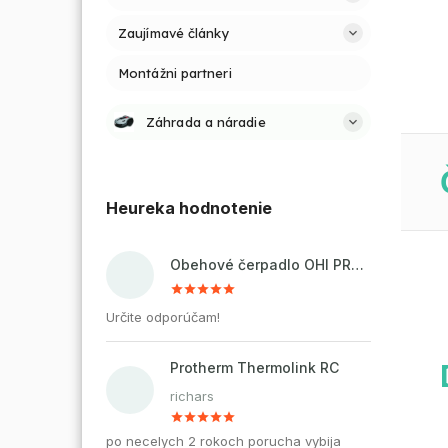
Zaujímavé články
Montážni partneri
Záhrada a náradie
Heureka hodnotenie
Obehové čerpadlo OHI PRO 32-60/180 pre kúrenie a cirkuláciu vody
Určite odporúčam!
Protherm Thermolink RC
richars
po necelych 2 rokoch porucha vybija