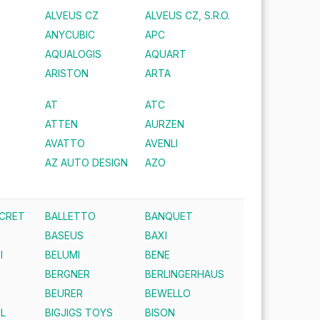
ALVEUS CZ
ALVEUS CZ, S.R.O.
ANYCUBIC
APC
AQUALOGIS
AQUART
ARISTON
ARTA
AT
ATC
ATTEN
AURZEN
AVATTO
AVENLI
AZ AUTO DESIGN
AZO
ECRET
BALLETTO
BANQUET
BASEUS
BAXI
I
BELUMI
BENE
BERGNER
BERLINGERHAUS
BEURER
BEWELLO
IL
BIGJIGS TOYS
BISON