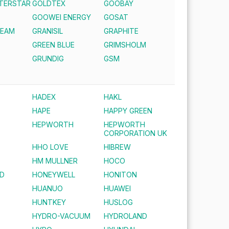
NTERSTAR
GOLDTEX
GOOBAY
GOOWEI ENERGY
GOSAT
REAM
GRANISIL
GRAPHITE
GREEN BLUE
GRIMSHOLM
S
GRUNDIG
GSM
HADEX
HAKL
HAPE
HAPPY GREEN
HEPWORTH
HEPWORTH
CORPORATION UK
HHO LOVE
HIBREW
HM MULLNER
HOCO
D
HONEYWELL
HONITON
HUANUO
HUAWEI
HUNTKEY
HUSLOG
HYDRO-VACUUM
HYDROLAND