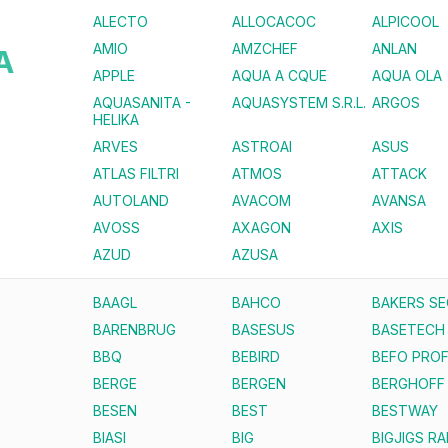
ALECTO
ALLOCACOC
ALPICOOL
AMIO
AMZCHEF
ANLAN
A
APPLE
AQUA A CQUE
AQUA OLA
AQUASANITA -
AQUASYSTEM S.R.L.
ARGOS
HELIKA
ARVES
ASTROAI
ASUS
ATLAS FILTRI
ATMOS
ATTACK
AUTOLAND
AVACOM
AVANSA
AVOSS
AXAGON
AXIS
AZUD
AZUSA
BAAGL
BAHCO
BAKERS S
BARENBRUG
BASESUS
BASETECH
BBQ
BEBIRD
BEFO PROF
BERGE
BERGEN
BERGHOFF
BESEN
BEST
BESTWAY
BIASI
BIG
BIGJIGS RA