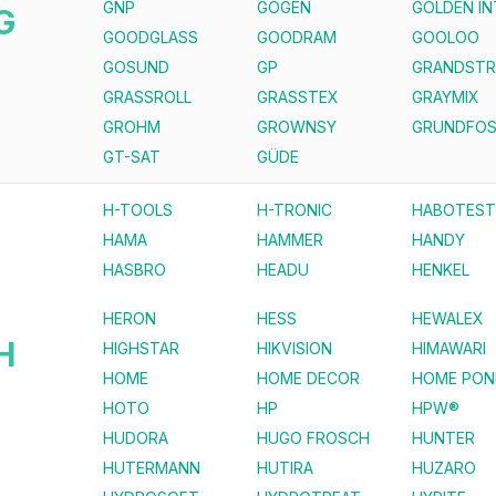
GNP
GOGEN
GOLDEN I
G
GOODGLASS
GOODRAM
GOOLOO
GOSUND
GP
GRANDST
GRASSROLL
GRASSTEX
GRAYMIX
GROHM
GROWNSY
GRUNDFO
GT-SAT
GÜDE
H-TOOLS
H-TRONIC
HABOTEST
HAMA
HAMMER
HANDY
HASBRO
HEADU
HENKEL
HERON
HESS
HEWALEX
H
HIGHSTAR
HIKVISION
HIMAWARI
HOME
HOME DECOR
HOME PON
HOTO
HP
HPW®
HUDORA
HUGO FROSCH
HUNTER
HUTERMANN
HUTIRA
HUZARO