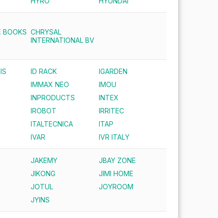
HYRO
HYUNDAI
E BOOKS
CHRYSAL
INTERNATIONAL BV
IS
ID RACK
IGARDEN
IMMAX NEO
IMOU
INPRODUCTS
INTEX
IROBOT
IRRITEC
ITALTECNICA
ITAP
IVAR
IVR ITALY
JAKEMY
JBAY ZONE
JIKONG
JIMI HOME
JOTUL
JOYROOM
JYINS