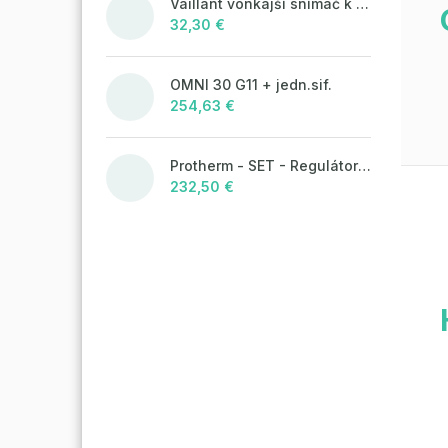
Vaillant vonkajší snímač k ekvitermickým reguláciám
32,30 €
OMNI 30 G11 + jedn.sif.
254,63 €
Protherm - SET - Regulátor MiGo Select + brána MiGo Link
232,50 €