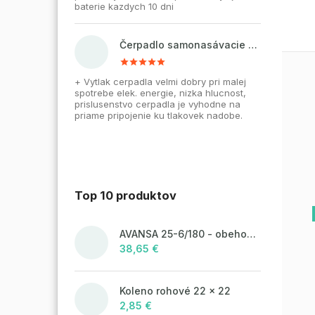
baterie kazdych 10 dni
Čerpadlo samonasávacie WZI 750 na vodu, povrchové, liatinové
+ Vytlak cerpadla velmi dobry pri malej
spotrebe elek. energie, nizka hlucnost,
prislusenstvo cerpadla je vyhodne na
priame pripojenie ku tlakovek nadobe.
Top 10 produktov
AVANSA 25-6/180 - obehové čerpadlo, pripojovací závit 6/4"
38,65 €
Koleno rohové 22 x 22
2,85 €