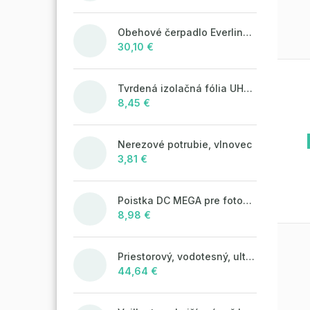
Obehové čerpadlo Everline 25/4/180
30,10 €
Tvrdená izolačná fólia UHP50 (STIROTERMAL SOLO)
8,45 €
Nerezové potrubie, vlnovec
3,81 €
Poistka DC MEGA pre fotovoltaické systémy 125A/80V
8,98 €
Priestorový, vodotesný, ultrazvukový plašič na kuny, myši a potkany DRAGON ULTRASONIC CH360 - napájanie na batérie 4xAA
44,64 €