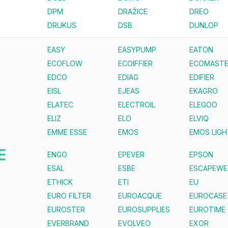
DPM
DRAŽICE
DREO
DRUKUS
DSB
DUNLOP
EASY
EASYPUMP
EATON
ECOFLOW
ECOIFFIER
ECOMAST
EDCO
EDIAG
EDIFIER
EISL
EJEAS
EKAGRO
ELATEC
ELECTROIL
ELEGOO
ELIZ
ELO
ELVIQ
EMME ESSE
EMOS
EMOS LIGH
E
ENGO
EPEVER
EPSON
ESAL
ESBE
ESCAPEWE
ETHICK
ETI
EU
EURO FILTER
EUROACQUE
EUROCASE
EUROSTER
EUROSUPPLIES
EUROTIME
EVERBRAND
EVOLVEO
EXOR