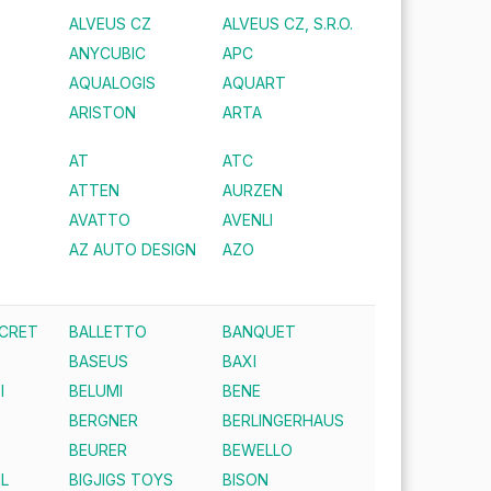
ALVEUS CZ
ALVEUS CZ, S.R.O.
ANYCUBIC
APC
AQUALOGIS
AQUART
ARISTON
ARTA
AT
ATC
ATTEN
AURZEN
AVATTO
AVENLI
AZ AUTO DESIGN
AZO
ECRET
BALLETTO
BANQUET
BASEUS
BAXI
I
BELUMI
BENE
BERGNER
BERLINGERHAUS
BEURER
BEWELLO
IL
BIGJIGS TOYS
BISON