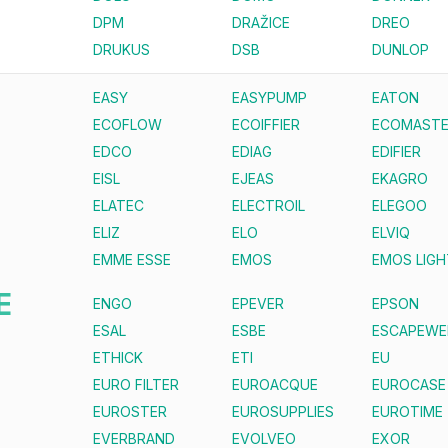
DPM
DRAŽICE
DREO
DRUKUS
DSB
DUNLOP
EASY
EASYPUMP
EATON
ECOFLOW
ECOIFFIER
ECOMAST
EDCO
EDIAG
EDIFIER
EISL
EJEAS
EKAGRO
ELATEC
ELECTROIL
ELEGOO
ELIZ
ELO
ELVIQ
EMME ESSE
EMOS
EMOS LIGH
E
ENGO
EPEVER
EPSON
ESAL
ESBE
ESCAPEWE
ETHICK
ETI
EU
EURO FILTER
EUROACQUE
EUROCASE
EUROSTER
EUROSUPPLIES
EUROTIME
EVERBRAND
EVOLVEO
EXOR