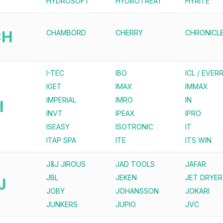
HYDROSOFT
HYDROTREAT
HYRITE
CH
CHAMBORD
CHERRY
CHRONICL
I-TEC
IBO
ICL / EVERR
IGET
IMAX
IMMAX
IMPERIAL
IMRO
IN
I
INVT
IPEAX
IPRO
ISEASY
ISOTRONIC
IT
ITAP SPA
ITE
ITS WIN
J&J JIROUS
JAD TOOLS
JAFAR
JBL
JEKEN
JET DRYER
J
JOBY
JOHANSSON
JOKARI
JUNKERS
JUPIO
JVC