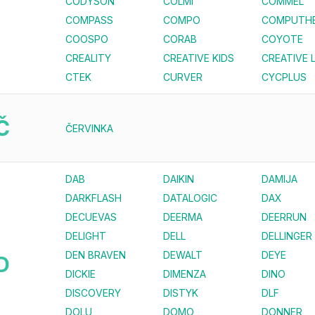
CODYSON
COLMI
COMMEL
COMPASS
COMPO
COMPUTH
COOSPO
CORAB
COYOTE
CREALITY
CREATIVE KIDS
CREATIVE 
CTEK
CURVER
CYCPLUS
Č
ČERVINKA
DAB
DAIKIN
DAMIJA
DARKFLASH
DATALOGIC
DAX
DECUEVAS
DEERMA
DEERRUN
DELIGHT
DELL
DELLINGER
DEN BRAVEN
DEWALT
DEYE
D
DICKIE
DIMENZA
DINO
DISCOVERY
DISTYK
DLF
DOLU
DOMO
DONNER