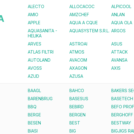
ALECTO
ALLOCACOC
ALPICOOL
AMIO
AMZCHEF
ANLAN
A
APPLE
AQUA A CQUE
AQUA OLA
AQUASANITA -
AQUASYSTEM S.R.L.
ARGOS
HELIKA
ARVES
ASTROAI
ASUS
ATLAS FILTRI
ATMOS
ATTACK
AUTOLAND
AVACOM
AVANSA
AVOSS
AXAGON
AXIS
AZUD
AZUSA
BAAGL
BAHCO
BAKERS S
BARENBRUG
BASESUS
BASETECH
BBQ
BEBIRD
BEFO PROF
BERGE
BERGEN
BERGHOFF
BESEN
BEST
BESTWAY
BIASI
BIG
BIGJIGS RA