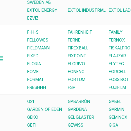
SWEDEN AB
EXTOL ENERGY
EXTOL INDUSTRIAL
EXTOL LAD
EZVIZ
F-H-S
FAHRENHEIT
FAMILY
FELLOWES
FERNE
FERNOX
FIELDMANN
FIREXBALL
FISKALPRO
FIXED
FIXPOINT
FLAJZAR
F
FLORIA
FLORIVO
FLYTEC
FOMEI
FONENG
FORCELL
FORMAT
FORTUM
FOSSIBOT
FRESHHH
FSP
FUJIFILM
G21
GABARRÓN
GABEL
GARDEN OF EDEN
GARDENA
GARMIN
GEKO
GEL BLASTER
GEMINOX
GETI
GEWISS
GIGA