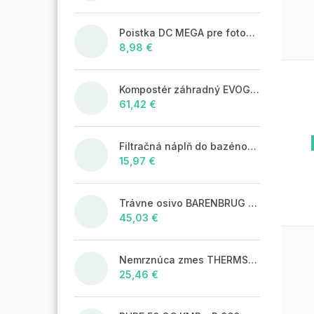
Poistka DC MEGA pre fotovoltaické systémy 125A/80V
8,98 €
Kompostér záhradný EVOGREEN 630l čierny
61,42 €
Filtračná náplň do bazénových filtrácií LAGUNA Aqua Filter 25kg
15,97 €
Trávne osivo BARENBRUG WATER SAVER 5 kg
45,03 €
Nemrznúca zmes THERMSOL EKO
25,46 €