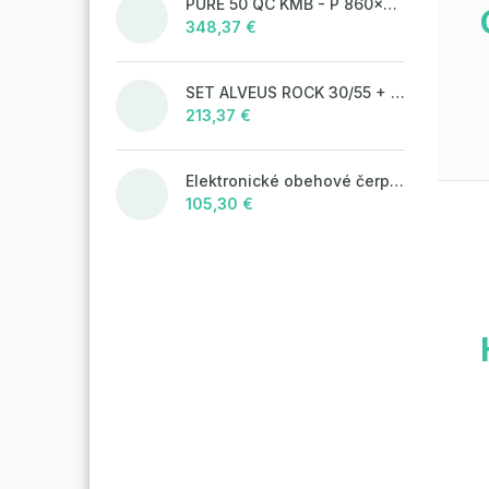
PURE 50 QC KMB - P 860x525 mm F_ jedn.sifon
348,37 €
SET ALVEUS ROCK 30/55 + BATERIE TONIA 55
213,37 €
Elektronické obehové čerpadlo NOVA 25-60/130 úsporné na kúrenie
105,30 €