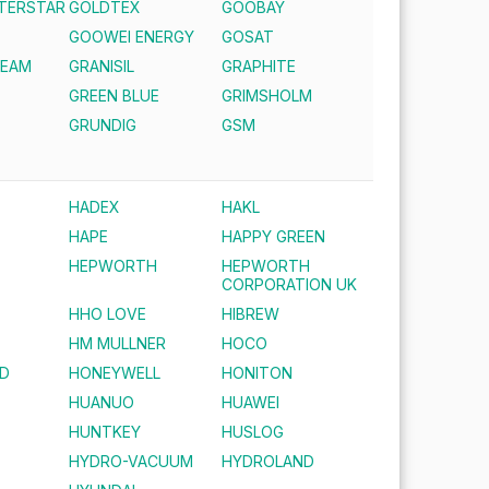
NTERSTAR
GOLDTEX
GOOBAY
GOOWEI ENERGY
GOSAT
REAM
GRANISIL
GRAPHITE
GREEN BLUE
GRIMSHOLM
S
GRUNDIG
GSM
HADEX
HAKL
HAPE
HAPPY GREEN
HEPWORTH
HEPWORTH
CORPORATION UK
HHO LOVE
HIBREW
HM MULLNER
HOCO
D
HONEYWELL
HONITON
HUANUO
HUAWEI
HUNTKEY
HUSLOG
HYDRO-VACUUM
HYDROLAND