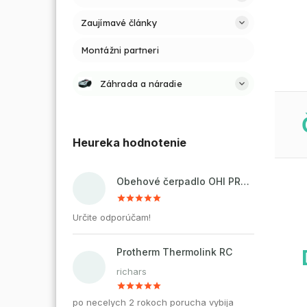
Zaujímavé články
Montážni partneri
Záhrada a náradie
Heureka hodnotenie
Obehové čerpadlo OHI PRO 32-60/180 pre kúrenie a cirkuláciu vody
Určite odporúčam!
Protherm Thermolink RC
richars
po necelych 2 rokoch porucha vybija