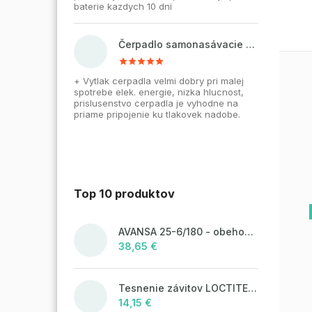
baterie kazdych 10 dni
Čerpadlo samonasávacie WZI 750 na vodu, povrchové, liatinové
+ Vytlak cerpadla velmi dobry pri malej
spotrebe elek. energie, nizka hlucnost,
prislusenstvo cerpadla je vyhodne na
priame pripojenie ku tlakovek nadobe.
Top 10 produktov
AVANSA 25-6/180 - obehové čerpadlo, pripojovací závit 6/4"
38,65 €
Tesnenie závitov LOCTITE 55 - 160 m, návin
14,15 €