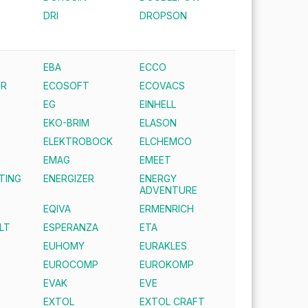
DRI
DROPSON
EBA
ECCO
ER
ECOSOFT
ECOVACS
EG
EINHELL
EKO-BRIM
ELASON
ELEKTROBOCK
ELCHEMCO
EMAG
EMEET
TING
ENERGIZER
ENERGY
ADVENTURE
EQIVA
ERMENRICH
LT
ESPERANZA
ETA
EUHOMY
EURAKLES
EUROCOMP
EUROKOMP
EVAK
EVE
EXTOL
EXTOL CRAFT