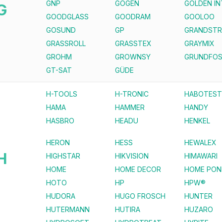
GNP
GOGEN
GOLDEN I
G
GOODGLASS
GOODRAM
GOOLOO
GOSUND
GP
GRANDST
GRASSROLL
GRASSTEX
GRAYMIX
GROHM
GROWNSY
GRUNDFO
GT-SAT
GÜDE
H-TOOLS
H-TRONIC
HABOTEST
HAMA
HAMMER
HANDY
HASBRO
HEADU
HENKEL
HERON
HESS
HEWALEX
H
HIGHSTAR
HIKVISION
HIMAWARI
HOME
HOME DECOR
HOME PON
HOTO
HP
HPW®
HUDORA
HUGO FROSCH
HUNTER
HUTERMANN
HUTIRA
HUZARO