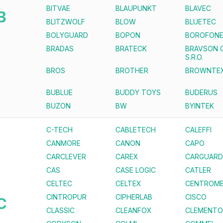
BITVAE
BLAUPUNKT
BLAVEC
B
BLITZWOLF
BLOW
BLUETEC
BOLYGUARD
BOPON
BOROFON
BRADAS
BRATECK
BRAVSON 
S.R.O.
BROS
BROTHER
BROWNTE
BUBLUE
BUDDY TOYS
BUDERUS
BUZON
BW
BYINTEK
C-TECH
CABLETECH
CALEFFI
CANMORE
CANON
CAPO
CARCLEVER
CAREX
CARGUARD
CAS
CASE LOGIC
CATLER
CELTEC
CELTEX
CENTROME
CINTROPUR
CIPHERLAB
CISCO
C
CLASSIC
CLEANFOX
CLEMENTO