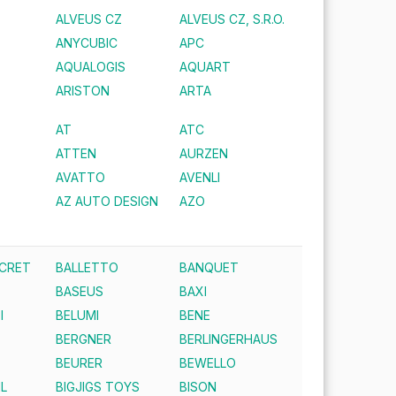
ALVEUS CZ
ALVEUS CZ, S.R.O.
ANYCUBIC
APC
AQUALOGIS
AQUART
ARISTON
ARTA
AT
ATC
ATTEN
AURZEN
AVATTO
AVENLI
AZ AUTO DESIGN
AZO
ECRET
BALLETTO
BANQUET
BASEUS
BAXI
I
BELUMI
BENE
BERGNER
BERLINGERHAUS
BEURER
BEWELLO
IL
BIGJIGS TOYS
BISON