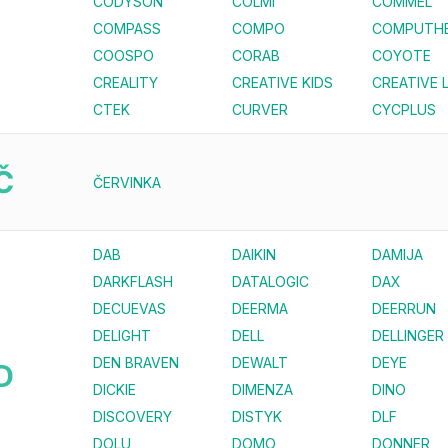
CODYSON
COLMI
COMMEL
COMPASS
COMPO
COMPUTH
COOSPO
CORAB
COYOTE
CREALITY
CREATIVE KIDS
CREATIVE 
CTEK
CURVER
CYCPLUS
Č
ČERVINKA
DAB
DAIKIN
DAMIJA
DARKFLASH
DATALOGIC
DAX
DECUEVAS
DEERMA
DEERRUN
DELIGHT
DELL
DELLINGER
DEN BRAVEN
DEWALT
DEYE
D
DICKIE
DIMENZA
DINO
DISCOVERY
DISTYK
DLF
DOLU
DOMO
DONNER