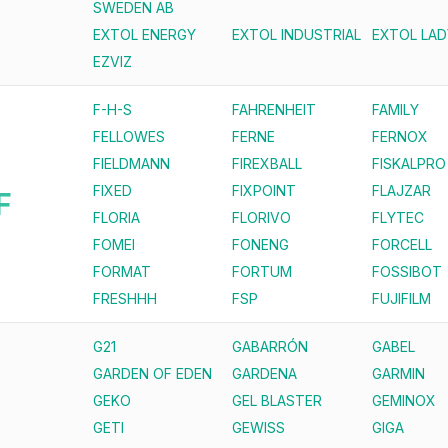
SWEDEN AB
EXTOL ENERGY
EXTOL INDUSTRIAL
EXTOL LAD
EZVIZ
F-H-S
FAHRENHEIT
FAMILY
FELLOWES
FERNE
FERNOX
FIELDMANN
FIREXBALL
FISKALPRO
FIXED
FIXPOINT
FLAJZAR
F
FLORIA
FLORIVO
FLYTEC
FOMEI
FONENG
FORCELL
FORMAT
FORTUM
FOSSIBOT
FRESHHH
FSP
FUJIFILM
G21
GABARRÓN
GABEL
GARDEN OF EDEN
GARDENA
GARMIN
GEKO
GEL BLASTER
GEMINOX
GETI
GEWISS
GIGA