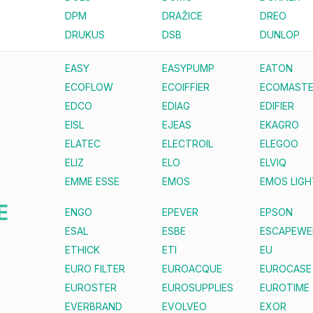
DPM
DRAŽICE
DREO
DRUKUS
DSB
DUNLOP
EASY
EASYPUMP
EATON
ECOFLOW
ECOIFFIER
ECOMAST
EDCO
EDIAG
EDIFIER
EISL
EJEAS
EKAGRO
ELATEC
ELECTROIL
ELEGOO
ELIZ
ELO
ELVIQ
EMME ESSE
EMOS
EMOS LIGH
E
ENGO
EPEVER
EPSON
ESAL
ESBE
ESCAPEWE
ETHICK
ETI
EU
EURO FILTER
EUROACQUE
EUROCASE
EUROSTER
EUROSUPPLIES
EUROTIME
EVERBRAND
EVOLVEO
EXOR