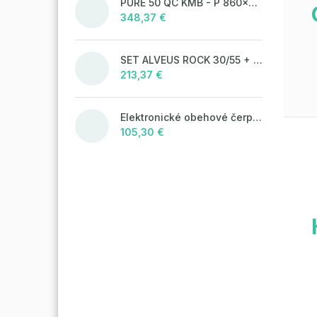
PURE 50 QC KMB - P 860x525 mm F_ jedn.sifon
348,37 €
SET ALVEUS ROCK 30/55 + BATERIE TONIA 55
213,37 €
Elektronické obehové čerpadlo NOVA 25-60/130 úsporné na kúrenie
105,30 €