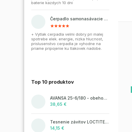
baterie kazdych 10 dni
Čerpadlo samonasávacie WZI 750 na vodu, povrchové, liatinové
+ Vytlak cerpadla velmi dobry pri malej
spotrebe elek. energie, nizka hlucnost,
prislusenstvo cerpadla je vyhodne na
priame pripojenie ku tlakovek nadobe.
Top 10 produktov
AVANSA 25-6/180 - obehové čerpadlo, pripojovací závit 6/4"
38,65 €
Tesnenie závitov LOCTITE 55 - 160 m, návin
14,15 €