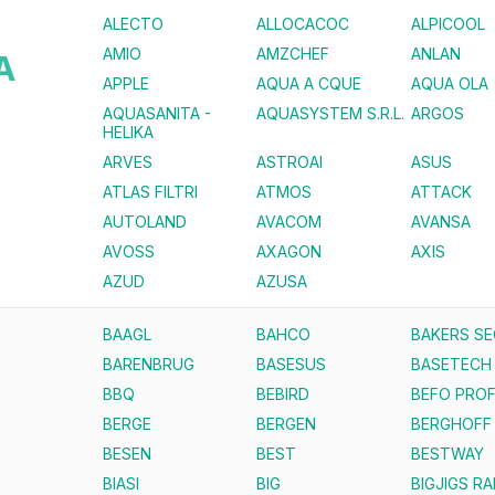
ALECTO
ALLOCACOC
ALPICOOL
AMIO
AMZCHEF
ANLAN
A
APPLE
AQUA A CQUE
AQUA OLA
AQUASANITA -
AQUASYSTEM S.R.L.
ARGOS
HELIKA
ARVES
ASTROAI
ASUS
ATLAS FILTRI
ATMOS
ATTACK
AUTOLAND
AVACOM
AVANSA
AVOSS
AXAGON
AXIS
AZUD
AZUSA
BAAGL
BAHCO
BAKERS S
BARENBRUG
BASESUS
BASETECH
BBQ
BEBIRD
BEFO PROF
BERGE
BERGEN
BERGHOFF
BESEN
BEST
BESTWAY
BIASI
BIG
BIGJIGS RA