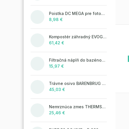
Poistka DC MEGA pre fotovoltaické systémy 125A/80V
8,98 €
Kompostér záhradný EVOGREEN 630l čierny
61,42 €
Filtračná náplň do bazénových filtrácií LAGUNA Aqua Filter 25kg
15,97 €
Trávne osivo BARENBRUG WATER SAVER 5 kg
45,03 €
Nemrznúca zmes THERMSOL EKO
25,46 €