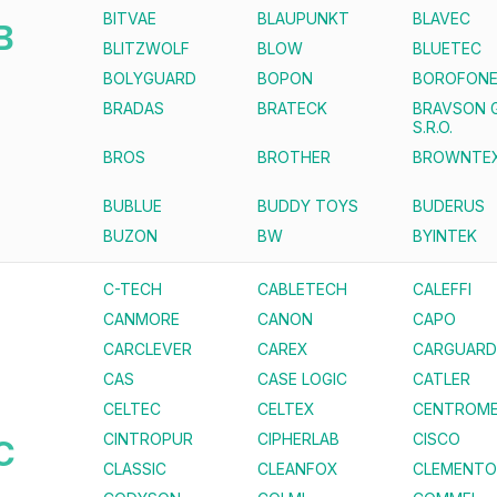
BITVAE
BLAUPUNKT
BLAVEC
B
BLITZWOLF
BLOW
BLUETEC
BOLYGUARD
BOPON
BOROFON
BRADAS
BRATECK
BRAVSON 
S.R.O.
BROS
BROTHER
BROWNTE
BUBLUE
BUDDY TOYS
BUDERUS
BUZON
BW
BYINTEK
C-TECH
CABLETECH
CALEFFI
CANMORE
CANON
CAPO
CARCLEVER
CAREX
CARGUARD
CAS
CASE LOGIC
CATLER
CELTEC
CELTEX
CENTROME
CINTROPUR
CIPHERLAB
CISCO
C
CLASSIC
CLEANFOX
CLEMENTO