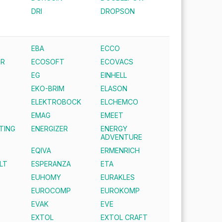
DRI
DROPSON
EBA
ECCO
ER
ECOSOFT
ECOVACS
EG
EINHELL
EKO-BRIM
ELASON
ELEKTROBOCK
ELCHEMCO
EMAG
EMEET
TING
ENERGIZER
ENERGY
ADVENTURE
EQIVA
ERMENRICH
LT
ESPERANZA
ETA
EUHOMY
EURAKLES
EUROCOMP
EUROKOMP
EVAK
EVE
EXTOL
EXTOL CRAFT