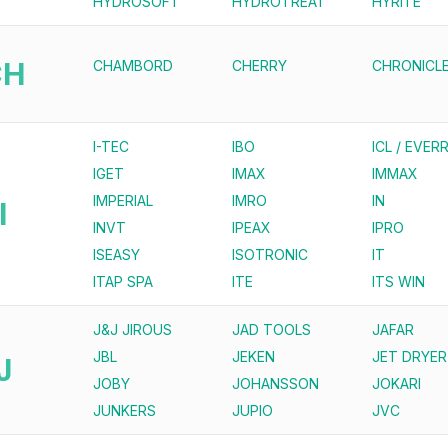
HYDROSOFT
HYDROTREAT
HYRITE
CH
CHAMBORD
CHERRY
CHRONICL
I-TEC
IBO
ICL / EVERR
IGET
IMAX
IMMAX
IMPERIAL
IMRO
IN
I
INVT
IPEAX
IPRO
ISEASY
ISOTRONIC
IT
ITAP SPA
ITE
ITS WIN
J&J JIROUS
JAD TOOLS
JAFAR
JBL
JEKEN
JET DRYER
J
JOBY
JOHANSSON
JOKARI
JUNKERS
JUPIO
JVC