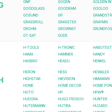
GNP
GOGEN
GOLDEN I
G
GOODGLASS
GOODRAM
GOOLOO
GOSUND
GP
GRANDST
GRASSROLL
GRASSTEX
GRAYMIX
GROHM
GROWNSY
GRUNDFO
GT-SAT
GÜDE
H-TOOLS
H-TRONIC
HABOTEST
HAMA
HAMMER
HANDY
HASBRO
HEADU
HENKEL
HERON
HESS
HEWALEX
H
HIGHSTAR
HIKVISION
HIMAWARI
HOME
HOME DECOR
HOME PON
HOTO
HP
HPW®
HUDORA
HUGO FROSCH
HUNTER
HUTERMANN
HUTIRA
HUZARO