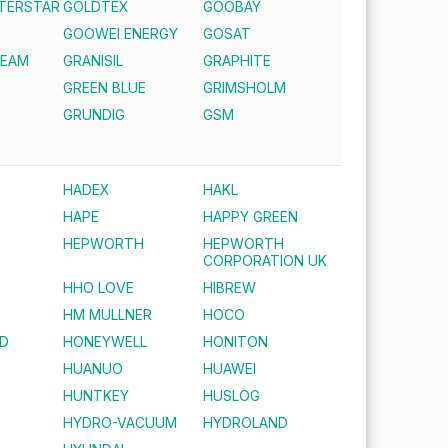
NTERSTAR
GOLDTEX
GOOBAY
GOOWEI ENERGY
GOSAT
REAM
GRANISIL
GRAPHITE
GREEN BLUE
GRIMSHOLM
S
GRUNDIG
GSM
HADEX
HAKL
HAPE
HAPPY GREEN
HEPWORTH
HEPWORTH
CORPORATION UK
HHO LOVE
HIBREW
HM MULLNER
HOCO
D
HONEYWELL
HONITON
HUANUO
HUAWEI
HUNTKEY
HUSLOG
HYDRO-VACUUM
HYDROLAND