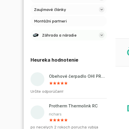
Zaujímavé články
Montážni partneri
Záhrada a náradie
Heureka hodnotenie
Obehové čerpadlo OHI PRO 32-60/180 pre kúrenie a cirkuláciu vody
Určite odporúčam!
Protherm Thermolink RC
richars
po necelych 2 rokoch porucha vybija