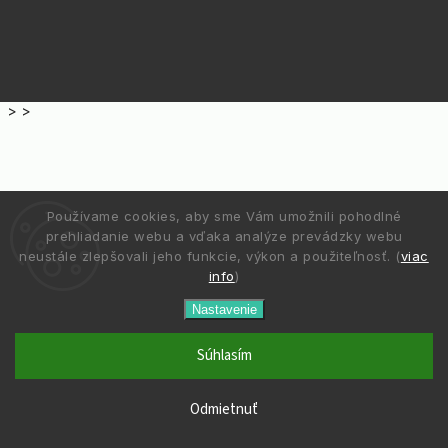
>
>
Používame cookies, aby sme Vám umožnili pohodlné
prehliadanie webu a vďaka analýze prevádzky webu
neustále zlepšovali jeho funkcie, výkon a použiteľnosť. (
viac
info
)
Nastavenie
Súhlasím
Odmietnuť