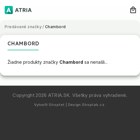
Predávané značky
/
Chambord
CHAMBORD
Žiadne produkty značky
Chambord
sa nenašli...
Copyright 2026
ATRIA.SK
. Všetky práva vyhradené.
Vytvořil
Shoptet
| Design
Shoptak.cz.