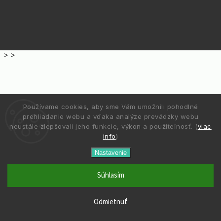
>
>
Používame cookies, aby sme Vám umožnili pohodlné
prehliadanie webu a vďaka analýze prevádzky webu
neustále zlepšovali jeho funkcie, výkon a použiteľnosť. (
viac
info
)
Nastavenie
Súhlasím
Odmietnuť