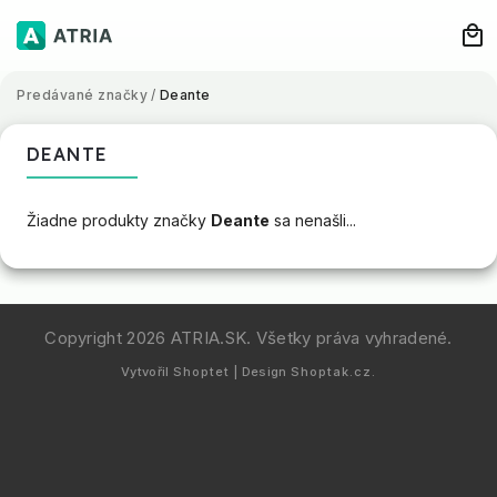
Predávané značky
/
Deante
DEANTE
Žiadne produkty značky
Deante
sa nenašli...
Copyright 2026
ATRIA.SK
. Všetky práva vyhradené.
Vytvořil
Shoptet
| Design
Shoptak.cz.