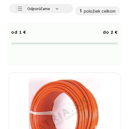
Odporúčame
1
položiek celkom
Najlacnejšie
Najdrahšie
1
€
2
€
Najpredávanejšie
Abecedne