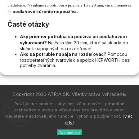
predídeme. Výrabané sú potrubia o priemere 16 a 20 mm, vačší priemer sa
podlahové kúrenie nepoužíva.
na
Časté otázky
Aký priemer potrubia sa používa pri podlahovom
vykurovaní?
Najčastejšie 20 mm, ktoré sa ukladá do
slučiek napojených na rozdeľovač.
Ako sa potrubie napája na rozdeľovač?
Pomocou
rozoberateľných tvaroviek a spojok HEPWORTH bez
potreby zvárania.
Copyright 2026
ATRIA.SK
. Všetky práva vyhradené.
Používame cookies, aby sme Vám umožnili pohodlné
Vytvořil
Shoptet
| Design
Shoptak.cz.
prehliadanie webu a vďaka analýze prevádzky webu
neustále zlepšovali jeho funkcie, výkon a použiteľnosť. (
viac
info
)
Nastavenie