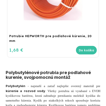
Potrubie HEPWORTH pre podlahové kúrenie, 20
mm
1,68 €
Do košíka
Polybutylénové potrubia pre podlahové
kurenie, svojpomocnú montáž
Polybutylén
- najstarší a zatiaľ najlepšie overený materiál pre
kúrenie a rozvod vody
. Všetky potrubia sú vyrabané s EVOH
kyslíkovou bariérou, ktorá zabraňuje prenikaniu molekúl kyslíka do
samotného kúrenia. Kyslík po niakolkých rokoch sposobuje koróziu
kotla a znehodnotenie kúrenia. Kyslíkovou bariérou tomuto problému