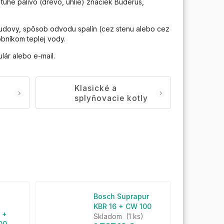
a tuhé palivo (drevo, uhlie) značiek Buderus,
budovy, spôsob odvodu spalín (cez stenu alebo cez
bníkom teplej vody.
lár alebo e-mail.
Klasické a
splyňovacie kotly
Bosch Suprapur
KBR 16 + CW 100
 +
Skladom
(1 ks)
00