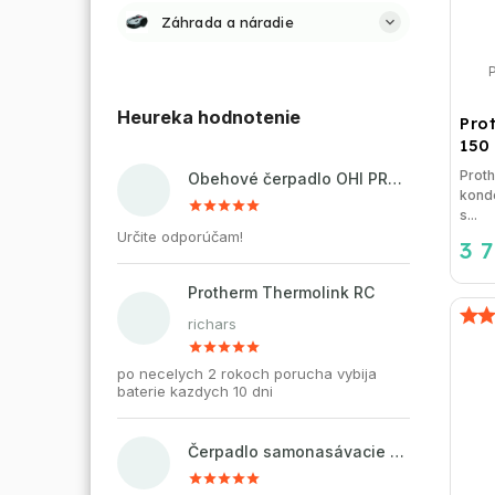
Záhrada a náradie
Heureka hodnotenie
Pro
150
Proth
Obehové čerpadlo OHI PRO 32-60/180 pre kúrenie a cirkuláciu vody
konde
s...
Určite odporúčam!
3 
Protherm Thermolink RC
richars
po necelych 2 rokoch porucha vybija
baterie kazdych 10 dni
Čerpadlo samonasávacie WZI 750 na vodu, povrchové, liatinové