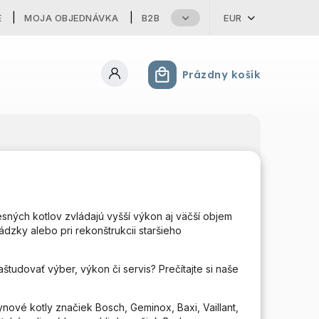
E
MOJA OBJEDNÁVKA
B2B
EUR
Prázdny košík
Nákupný košík
esných kotlov zvládajú vyšší výkon aj väčší objem
dzky alebo pri rekonštrukcii staršieho
študovať výber, výkon či servis? Prečítajte si naše
nové kotly značiek Bosch, Geminox, Baxi, Vaillant,