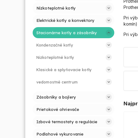
Prother
Prother
Nízkoteplotné kotly
Pri vý
Elektrické kotly a konvektory
komín)
Stacionárne kotly a zásobníky
Pri vý
Kondenzačné kotly
Nizkoteplotné kotly
Klasické a splyňovacie kotly
vedomostné centrum
Zásobníky a bojlery
Najpr
Prietokové ohrievače
Izbové termostaty a regulácie
Podlahové vykurovanie