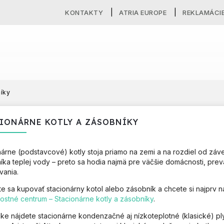
KONTAKTY
ATRIA EUROPE
REKLAMÁCI
níky
IONÁRNE KOTLY A ZÁSOBNÍKY
nárne (podstavcové) kotly stoja priamo na zemi a na rozdiel od záv
íka teplej vody – preto sa hodia najmä pre väčšie domácnosti, prevá
vania.
e sa kupovať stacionárny kotol alebo zásobník a chcete si najprv na
stné centrum – Stacionárne kotly a zásobníky
.
ke nájdete stacionárne kondenzačné aj nízkoteplotné (klasické) ply