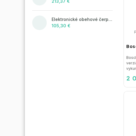
213,37 €
Elektronické obehové čerpadlo NOVA 25-60/130 úsporné na kúrenie
105,30 €
Bos
Bosc
verzi
vykur
2 