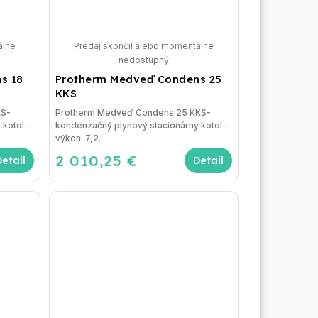
álne
Predaj skončil alebo momentálne
nedostupný
s 18
Protherm Medveď Condens 25
KKS
KS-
Protherm Medveď Condens 25 KKS-
kotol -
kondenzačný plynový stacionárny kotol-
výkon: 7,2...
2 010,25 €
Detail
Detail