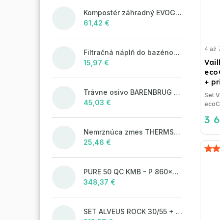
Kompostér záhradný EVOGREEN 630l čierny
61,42 €
4 až 
Filtračná náplň do bazénových filtrácií LAGUNA Aqua Filter 25kg
Vai
15,97 €
eco
+ p
Trávne osivo BARENBRUG WATER SAVER 5 kg
Set V
45,03 €
eco
3 
Nemrznúca zmes THERMSOL EKO
25,46 €
PURE 50 QC KMB - P 860x525 mm F_ jedn.sifon
348,37 €
SET ALVEUS ROCK 30/55 + BATERIE TONIA 55