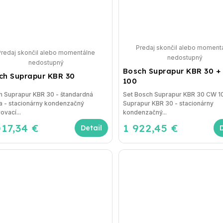
Predaj skončil alebo moment
Predaj skončil alebo momentálne
nedostupný
nedostupný
Bosch Suprapur KBR 30 +
ch Suprapur KBR 30
100
h Suprapur KBR 30 - štandardná
Set Bosch Suprapur KBR 30 CW 1
a - stacionárny kondenzačný
Suprapur KBR 30 - stacionárny
ovací...
kondenzačný...
017,34 €
1 922,45 €
Detail