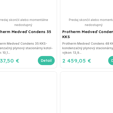
Predaj skončil alebo momentálne
Predaj skončil alebo moment
nedostupný
nedostupný
therm Medveď Condens 35
Protherm Medveď Conden
KKS
herm Medveď Condens 35 KKS-
Protherm Medveď Condens 48 K
nzačný plynový stacionárny kotol-
kondenzačný plynový stacionárny
 10,1...
výkon: 13,9...
337,50 €
2 459,05 €
Detail