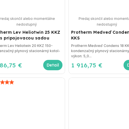
Predaj skončil alebo momentálne
Predaj skončil alebo moment
nedostupný
nedostupný
therm Lev Heliotwin 25 KKZ
Protherm Medveď Conden
 s pripojovacou sadou
KKS
erm Lev Heliotwin 20 KKZ 150-
Protherm Medveď Condens 18 K
nzačný plynový stacionárný kotol-
kondenzačný plynový stacionárny 
výkon: 5,0...
786,75 €
1 916,75 €
Detail