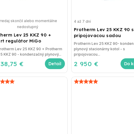
Predaj skončil alebo momentálne
4 až 7 dní
nedostupný
Protherm Lev 25 KKZ 90 s
therm Lev 25 KKZ 90 +
pripojovacou sadou
rt regulátor MiGo
Protherm Lev 25 KKZ 90- konde
Protherm Lev 25 KKZ 90 + Protherm
plynový stacionárny kotol - s
5 KKZ 90 - kondenzačný plynový...
pripojovacou...
038,75 €
2 950 €
Detail
Do k