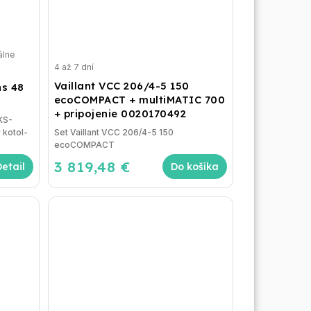
álne
4 až 7 dní
Vaillant VCC 206/4-5 150
s 48
ecoCOMPACT + multiMATIC 700
+ pripojenie 0020170492
KS-
 kotol-
Set Vaillant VCC 206/4-5 150
ecoCOMPACT
3 819,48 €
Detail
Do košíka