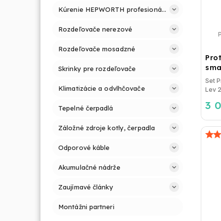
Kúrenie HEPWORTH profesionálne a jednoducho
Rozdeľovače nerezové
Rozdeľovače mosadzné
Pro
sma
Skrinky pre rozdeľovače
Set 
Klimatizácie a odvlhčovače
Lev 2
3 
Tepelné čerpadlá
Záložné zdroje kotly, čerpadla
Odporové káble
Akumulačné nádrže
Zaujímavé články
Montážni partneri