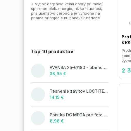
+ Vytlak cerpadla velmi dobry pri malej
spotrebe elek. energie, nizka hlucnost,
prislusenstvo cerpadla je vyhodne na
priame pripojenie ku tlakovek nadobe.
Pro
KKS
Prot
Top 10 produktov
konde
výkon:
AVANSA 25-6/180 - obehové čerpadlo, pripojovací závit 6/4"
2 
38,65 €
Tesnenie závitov LOCTITE 55 - 160 m, návin
14,15 €
Poistka DC MEGA pre fotovoltaické systémy 125A/80V
8,98 €