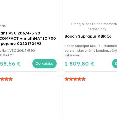
Predaj skončil alebo moment
7 dní
nedostupný
llant VSC 206/4-5 90
Bosch Suprapur KBR 16
COMPACT + multiMATIC 700
ripojenie 0020170492
Bosch Suprapur KBR 16 - štandar
aillant VSC 206/4-5 90
verzia - stacionárny kondenzačný
COMPACT
vykurovací...
658,66 €
1 809,80 €
Do košíka