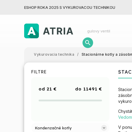
ESHOP ROKA 2025 S VYKUROVACOU TECHNIKOU
Vykurovacia technika
/
Stacionárne kotly a zásob
STAC
FILTRE
21
€
11491
€
Stacio
zásobn
vykuro
Chystát
Vedomo
V ponu
Kondenzačné kotly