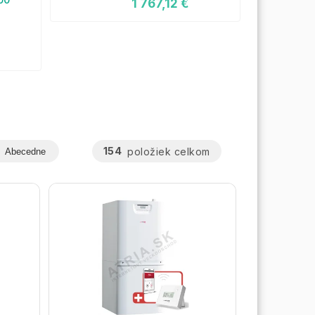
1 767,12 €
154
položiek celkom
Abecedne