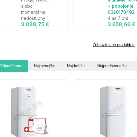
alebo
+ pripojenie
momentálne
0020170492
nedostupný
4 až 7 dní
3 038,75 €
3 658,66 €
Zobraziť viac produktov
Odporúčame
Najlacnejšie
Najdrahšie
Najpredávanejšie