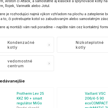
m, Ariston či Attack, a samostatne aj klasické a splyňovacie kotly n
m, Rojek, Varimatik alebo Jotul.
bere je rozhodujúci najmä výkon vzhľadom na plochu a zateplenie 
 a to, či potrebujete kotol so zabudovaným alebo samostatným záso
bere aj montáži vám radi poradíme – napíšte nám cez kontaktný formu
Kondenzačné
Nizkoteplotné
kotly
kotly
vedomostné
centrum
edávanejšie
Protherm Lev 25
Vaillant VSC
KKZ 90 + smart
206/4-5 90
regulátor MiGo
ecoCOMPACT
Predaj skončil
multiMATIC 7