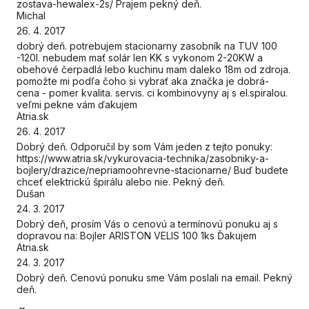
zostava-hewalex-2s/ Prajem pekný deň.
Michal
26. 4. 2017
dobrý deň. potrebujem stacionarny zasobník na TUV 100
-120l. nebudem mať solár len KK s vykonom 2-20KW a
obehové čerpadlá lebo kuchinu mam daleko 18m od zdroja.
pomožte mi podľa čoho si vybrať aka značka je dobrá-
cena - pomer kvalita. servis. ci kombinovyny aj s el.spiralou.
veľmi pekne vám ďakujem
Atria.sk
26. 4. 2017
Dobrý deň. Odporučil by som Vám jeden z tejto ponuky:
https://www.atria.sk/vykurovacia-technika/zasobniky-a-
bojlery/drazice/nepriamoohrevne-stacionarne/ Buď budete
chceť elektrickú špirálu alebo nie. Pekný deň.
Dušan
24. 3. 2017
Dobrý deň, prosím Vás o cenovú a termínovú ponuku aj s
dopravou na: Bojler ARISTON VELIS 100 1ks Ďakujem
Atria.sk
24. 3. 2017
Dobrý deň. Cenovú ponuku sme Vám poslali na email. Pekný
deň.