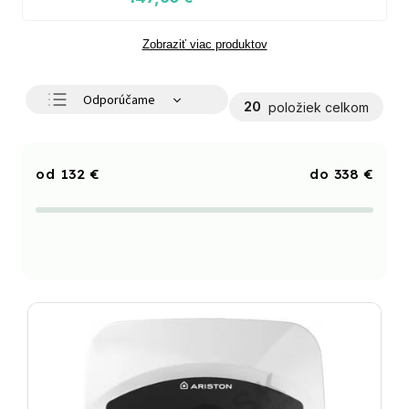
Zobraziť viac produktov
Odporúčame
20
položiek celkom
Najlacnejšie
Najdrahšie
132
€
338
€
Najpredávanejšie
Abecedne