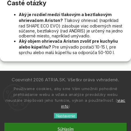
Časté otázky
Aký je rozdiel medzi tlakovým a beztlakovým
ohrievačom Ariston?
Tlakový ohrievač (napríklad
rad SHAPE ECO EVO) zásobuje viac odberných miest
súčasne, beztlakový (rad ANDRIS) je určený na jedno
odberné miesto, napríklad umývadlo.
Aký objem ohrievača Ariston zvoliť pre kuchyňu
alebo kúpeľňu?
Pre umývadlo postačí 10-15 l, pre
sprchu alebo malú kúpeľňu sa odporúča 50-100 l.
Copyright 2026
ATRIA.SK
. Všetky práva vyhradené.
Používame cookies, aby sme Vám umožnili pohodlné
Vytvořil
Shoptet
| Design
Shoptak.cz.
prehliadanie webu a vďaka analýze prevádzky webu
neustále zlepšovali jeho funkcie, výkon a použiteľnosť. (
viac
info
)
Nastavenie
Súhlasím