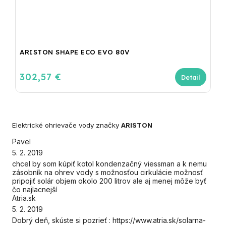
ARISTON SHAPE ECO EVO 80V
302,57 €
Detail
Elektrické ohrievače vody značky
ARISTON
Pavel
5. 2. 2019
chcel by som kúpiť kotol kondenzačný viessman a k nemu
zásobník na ohrev vody s možnosťou cirkulácie možnosť
pripojiť solár objem okolo 200 litrov ale aj menej môže byť
čo najlacnejší
Atria.sk
5. 2. 2019
Dobrý deň, skúste si pozrieť : https://www.atria.sk/solarna-