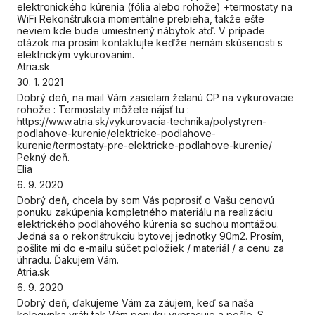
elektronického kúrenia (fólia alebo rohože) +termostaty na
WiFi Rekonštrukcia momentálne prebieha, takže ešte
neviem kde bude umiestnený nábytok atď. V prípade
otázok ma prosím kontaktujte keďže nemám skúsenosti s
elektrickým vykurovaním.
Atria.sk
30. 1. 2021
Dobrý deň, na mail Vám zasielam želanú CP na vykurovacie
rohože : Termostaty môžete nájsť tu :
https://www.atria.sk/vykurovacia-technika/polystyren-
podlahove-kurenie/elektricke-podlahove-
kurenie/termostaty-pre-elektricke-podlahove-kurenie/
Pekný deň.
Elia
6. 9. 2020
Dobrý deň, chcela by som Vás poprosiť o Vašu cenovú
ponuku zakúpenia kompletného materiálu na realizáciu
elektrického podlahového kúrenia so suchou montážou.
Jedná sa o rekonštrukciu bytovej jednotky 90m2. Prosím,
pošlite mi do e-mailu súčet položiek / materiál / a cenu za
úhradu. Ďakujem Vám.
Atria.sk
6. 9. 2020
Dobrý deň, ďakujeme Vám za záujem, keď sa naša
kolegynka vráti tak Vám ponuku vypracuje a pošle. S