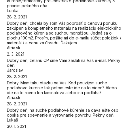
kurenie/termostaty-pre-elektricke-podlahove-kurenie/ S
prianím pekného dňa
Lenka
28. 2. 2021
Dobrý deň, chcela by som Vás poprosiť o cenovú ponuku
zakúpenia kompletného materiálu na realizáciu elektrického
podlahového kúrenia so suchou montážou. Jedná sa o
plochu 100m2. Prosím, pošlite mi do e-mailu súčet položiek /
materiál / a cenu za úhradu. Ďakujem
Atria.sk
2. 3. 2021
Dobrý deň, želanú CP sme Vám zaslali na Váš e-mail. Pekný
deň.
Jaroslav
28. 2. 2021
Dobry. Mam taku otazku na Vas. Ked pouzijem suche
podlahove kurenie tak potom este ide na to nieco? Alebo
ide na to rovno len laminatova alebo ina podlaha?
Atria.sk
28. 2. 2021
Dobrý deň, na suché podlahové kúrenie sa dáva ešte osb
doska pre spevnenie a vyrovnanie povrchu. Pekný deň.
Lukáš
30. 1. 2021