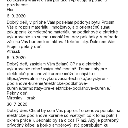
pozdracom
Elia
6. 9. 2020
Dobrý deň, v prílohe Vám posielam pôdorys bytu. Prosím
Vás o rozpis materiálu , množstvo, a o orientačnú sumu
zakúpenia kompletného materiálu na podlahové elektrické
vykurovanie so suchou montážou bez pokládky. V prípade
záujmu Vás budem kontaktovať telefonicky. Ďakujem Vám.
Prajem pekný deň.
Atria.sk
6. 9. 2020
Dobrý deň, zasielam Vám želanú CP na elektrické
vykurovanie rohožami/suchá montáž. Termostaty pre
elektrické podlahové kúrenie môžete nájsť tu :
https://www.atria.sk/vykurovacia-technika/polystyren-
podlahove-kurenie/elektricke-podlahove-
kurenie/termostaty-pre-elektricke-podlahove-kurenie/
Pekný deň.
Miroslav Horák
30. 7. 2020
Dobrý deň. Chcel by som Vás poprosiť o cenovú ponuku na
elektrické podlahové kúrenie so všetkým čo k tomu patrí (
okrem práce ). Jednalo by sa o cca 17 m2. Aký je potrebný
prívodný kábel a koľko ampérový istič potrebujem ku