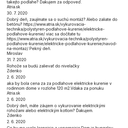
takejto podlahe? Ďakujem za odpoveď.
Atria.sk
30. 7. 2020
Dobrý deň, zaujímate sa o suchú montáž? Alebo zaliate do
betónu? https://www.atria.sk/vykurovacia-
technika/polystyren-podlahove-kurenie/elektricke-
podlahove-kurenie/ viac sa dočítate tu
https://www.atria.sk/vykurovacia-technika/polystyren-
podlahove-kurenie/elektricke-podlahove-kurenie/navod-
na-montaz/ Pekný deň.
Miroslav
31. 7. 2020
Rohože sa budú zalievať do nivelačky
Zdenko
2. 6. 2020
aka by bola cena za za podlahove elektricke kurenie v
rodinnom dome v rozlohe 120 m2.Vdaka za ponuku
Atria.sk
2. 6. 2020
Dobrý deň, máte záujem o vykurovanie elektrickými
rohožami alebo elektrickým kotlom? Ďakujem.
Zdenko
2. 6. 2020
Co by ma vyslo lacnejsie a uspornejsie.Dom je bungalov