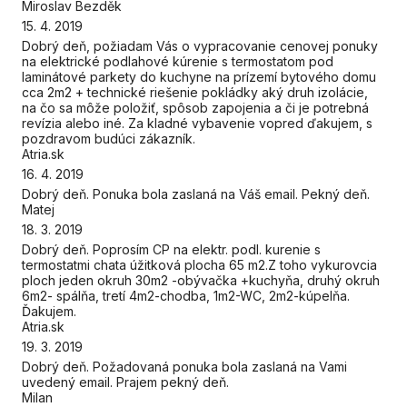
Miroslav Bezděk
15. 4. 2019
Dobrý deň, požiadam Vás o vypracovanie cenovej ponuky
na elektrické podlahové kúrenie s termostatom pod
laminátové parkety do kuchyne na prízemí bytového domu
cca 2m2 + technické riešenie pokládky aký druh izolácie,
na čo sa môže položiť, spôsob zapojenia a či je potrebná
revízia alebo iné. Za kladné vybavenie vopred ďakujem, s
pozdravom budúci zákazník.
Atria.sk
16. 4. 2019
Dobrý deň. Ponuka bola zaslaná na Váš email. Pekný deň.
Matej
18. 3. 2019
Dobrý deň. Poprosím CP na elektr. podl. kurenie s
termostatmi chata úžitková plocha 65 m2.Z toho vykurovcia
ploch jeden okruh 30m2 -obývačka +kuchyňa, druhý okruh
6m2- spálňa, tretí 4m2-chodba, 1m2-WC, 2m2-kúpelňa.
Ďakujem.
Atria.sk
19. 3. 2019
Dobrý deň. Požadovaná ponuka bola zaslaná na Vami
uvedený email. Prajem pekný deň.
Milan