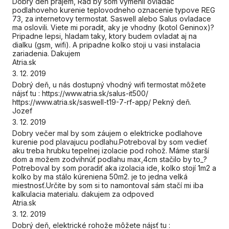
Dobry den prajem, Rad by som vymenil ovladac
podlahoveho kurenie teplovodneho oznacenie typove REG
73, za internetovy termostat. Saswell alebo Salus ovladace
ma oslovili. Viete mi poradit, aky je vhodny (kotol Geninox)?
Pripadne lepsi, hladam taky, ktory budem ovladat aj na
dialku (gsm, wifi). A pripadne kolko stoji u vasi instalacia
zariadenia. Dakujem
Atria.sk
3. 12. 2019
Dobrý deň, u nás dostupný vhodný wifi termostat môžete
nájsť tu : https://www.atria.sk/salus-it500/
https://www.atria.sk/saswell-t19-7-rf-app/ Pekný deň.
Jozef
3. 12. 2019
Dobry večer mal by som záujem o elektricke podlahove
kurenie pod plavajucu podlahu.Potreboval by som vedieť
aku treba hrubku tepelnej izolacie pod rohož. Máme starší
dom a možem zodvihnúť podlahu max,4cm stačilo by to_?
Potreboval by som poradiť aka izolacia ide, kolko stojí 1m2 a
kolko by ma stálo kúreniena 50m2. je to jedna velká
miestnosť.Určite by som si to namontoval sám stačí mi iba
kalkulacia materialu. dakujem za odpoved
Atria.sk
3. 12. 2019
Dobrý deň, elektrické rohože môžete nájsť tu :