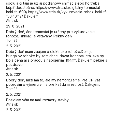
spolu a či tam je už aj podlahový snímač alebo ho treba
kúpiť dodatočné. https://www.atria.sk/digitalny-termostat-
hakl-th-600/ https://www.atria.sk/vykurovacia-rohoz-hakl-tf-
150-10m2/ Ďakujem
Atria.sk
29. 8. 2021
Dobrý deň, áno termostat je určený pre vykurovacie
rohože, snímač je vstavaný. Pekný deň.
Tomáš
2. 5. 2021
Dobrý deň mam záujem o elektrické rohože.Dom je
bungalov rohože by som chcel dávať koncom leta .aka by
bola cena aj s pracou a napojením. 104m?. Ďakujem pekne s
pozdravom
Atria.sk
2. 5. 2021
Dobrý deň, mrzí ma to, ale my nemontujeme. Pre CP Vás
poprosím o výmeru v m2 pre každú miestnosť. Ďakujem.
Tomáš
2. 5. 2021
Posielam vám na mail rozmery stavby.
Atria.sk
2. 5. 2021