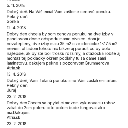
5. 11. 2018
Dobrý deň. Na Váš emial Vám zašleme cenovú ponuku.
Pekný deň.
Sonka
12. 4. 2018
Dobry den chcela by som cenovu ponuku na dve izby v
panelovom dome odspodu mame pivnice, dom je
nezatepleny, dve izby maju 35 m2 cize identicke 1x17,5 m2,
neviem ohladom tohoto nic takze aj poradit co by bolo
najlepsie, ak by ste boli trosku rozsirny, a otazocka robite aj
montaz tej pokladky okrem podlahy tu sa dame sami
laminatovu. dakujem pekne s pozdravom Brummerova
Atria.sk
13. 4. 2018
Dobrý deň, Vami želanú ponuku sme Vám zaslali e-mailom.
Pekný deň.
Juraj
23. 2. 2018
Dobry den.Chcem sa opytat ci mozem vykurovaciu rohoz
zaliat do 2cm poteru,ci to potom bude fungovat ako
ma.Dakujem.
Atria.sk
23. 2. 2018