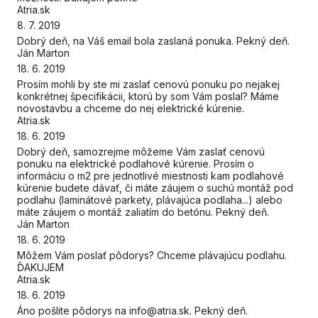
Atria.sk
8. 7. 2019
Dobrý deň, na Váš email bola zaslaná ponuka. Pekný deň.
Ján Marton
18. 6. 2019
Prosím mohli by ste mi zaslať cenovú ponuku po nejakej
konkrétnej špecifikácii, ktorú by som Vám poslal? Máme
novostavbu a chceme do nej elektrické kúrenie.
Atria.sk
18. 6. 2019
Dobrý deň, samozrejme môžeme Vám zaslať cenovú
ponuku na elektrické podlahové kúrenie. Prosím o
informáciu o m2 pre jednotlivé miestnosti kam podlahové
kúrenie budete dávať, či máte záujem o suchú montáž pod
podlahu (laminátové parkety, plávajúca podlaha...) alebo
máte záujem o montáž zaliatím do betónu. Pekný deň.
Ján Marton
18. 6. 2019
Môžem Vám poslať pôdorys? Chceme plávajúcu podlahu.
ĎAKUJEM
Atria.sk
18. 6. 2019
Áno pošlite pôdorys na info@atria.sk. Pekný deň.