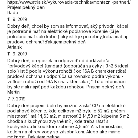
https://www.atria.sk/vykurovacia-technika/montazni-partneri/
Prajem pekný deň.
Rado
11. 9. 2019
Dobrý deň, chcel by som sa informovať, aký privodni kábel
je potrebné mať na elektrické podlahové kúrenie (či je
potrebné mať solo kábel) aký istič je potrebny,treba mať aj
prudovu ochranu?ďakujem pekný deň
Atria.sk
11. 9. 2019
Dobrý deň, preposielam odpoveď od dodávateľa :
"prívodový kábel štandard (odporúča sa cyky-j 3x2,5 ideál
solo ) istič podľa výkonu rohoží ( od 16A B charakteristika)
prúdová ochrana ( odporúča sa rovnako podľa výkonu -
veľkosti rohoží od 16A B charakteristika )" Túto informáciu
by ste mali nájsť pod každou rohožou. Prajem pekný deň.
Martin
7. 7. 2019
Dobrý deň prajem, bolo by možné zaslať CP na elektrické
podlahové kúrenie, kde celková m2 bytu je 52 m2 pričom
miestnosť 1 má 14,63 m2, miestnosť 2 14,53 m2 kúpeľna 5 m2
chodba s kuchyňou zvyšné m2 , kde treba rátať s
kuchynskou linkou ktorá zaberie 4,5 m2. Aj s termostatmi,
kotlom na ohrev vody so zásobníkom. Alebo aké máme
možnosti. Ďakujem pekne