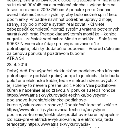
sú tri okná 90x145 cm a presklená plocha s východom na
terasu o rozmere 200x250 cm V ponuke preto žiadam -
uviesť také možnosti- systémy, aby bolo možné splniť tieto
podmienky. Prípadne navrhnúť potrebné úpravy z mojej
strany, aby bolo možné systém realizovať. - Či viete
zabezpečiť kompletnú montáž systému vrátane potrebných
murárskych prác. Predpokladaný termín montáže – koniec
augusta – začiatok septembra Miesto montáže – Sološnica
90637 Neviem aké údaje pre vypracovanie ešte
potrebujete, otázky dodatočne odpoviem. Vopred ďakujem
za cenovú ponuku S pozdravom Ľubomír
ATRIA SK
28. 4. 2016
Dobrý deň. Pre výpočet elektrického podlahového kúrenia
potrebujem v podstate jediný udaj a to je plocha, kde budú
položené elektrické káble, teda v metroch štvorcových. Z
tej schémy to neviem presne určiť. Potom Vám podlahové
kúrenie naceníme aj so zľavou. V ponuke sú teda rohože,
https://www.atria.sk/vykurovacia-technika/polystyren-
podlahove-kurenie/elektricke-podlahove-
kurenie/vykurovacie-rohoze/. Dodatočné tepelné izolácie
https://www.atria.sk/vykurovacia-technika/polystyren-
podlahove-kurenie/elektricke-podlahove-kurenie/tepelna-
izolacia-pre-elektricke-vykurovanie/ a elektronika, teda
termostaty https://www.atria.sk/vykurovacia-