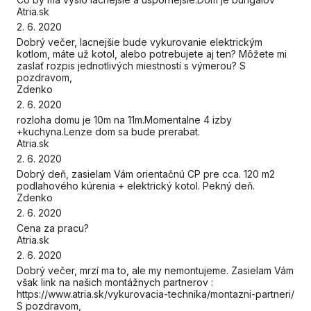
Atria.sk
2. 6. 2020
Dobrý večer, lacnejšie bude vykurovanie elektrickým
kotlom, máte už kotol, alebo potrebujete aj ten? Môžete mi
zaslať rozpis jednotlivých miestností s výmerou? S
pozdravom,
Zdenko
2. 6. 2020
rozloha domu je 10m na 11m.Momentalne 4 izby
+kuchyna.Lenze dom sa bude prerabat.
Atria.sk
2. 6. 2020
Dobrý deň, zasielam Vám orientačnú CP pre cca. 120 m2
podlahového kúrenia + elektrický kotol. Pekný deň.
Zdenko
2. 6. 2020
Cena za pracu?
Atria.sk
2. 6. 2020
Dobrý večer, mrzí ma to, ale my nemontujeme. Zasielam Vám
však link na našich montážnych partnerov :
https://www.atria.sk/vykurovacia-technika/montazni-partneri/
S pozdravom,