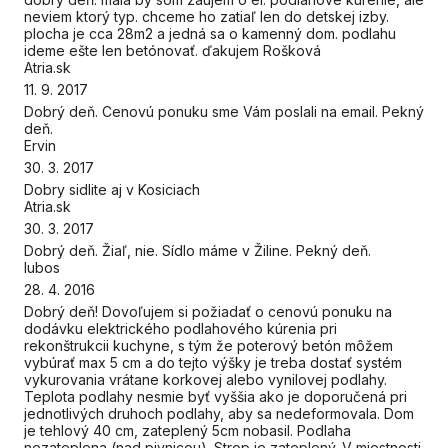
neviem ktorý typ. chceme ho zatiaľ len do detskej izby.
plocha je cca 28m2 a jedná sa o kamenný dom. podlahu
ideme ešte len betónovať. ďakujem Rošková
Atria.sk
11. 9. 2017
Dobrý deň. Cenovú ponuku sme Vám poslali na email. Pekný
deň.
Ervin
30. 3. 2017
Dobry sidlite aj v Kosiciach
Atria.sk
30. 3. 2017
Dobrý deň. Žiaľ, nie. Sídlo máme v Žiline. Pekný deň.
lubos
28. 4. 2016
Dobrý deň! Dovoľujem si požiadať o cenovú ponuku na
dodávku elektrického podlahového kúrenia pri
rekonštrukcii kuchyne, s tým že poterový betón môžem
vybúrať max 5 cm a do tejto výšky je treba dostať systém
vykurovania vrátane korkovej alebo vynilovej podlahy.
Teplota podlahy nesmie byť vyššia ako je doporučená pri
jednotlivých druhoch podlahy, aby sa nedeformovala. Dom
je tehlový 40 cm, zateplený 5cm nobasil. Podlaha
nezateplena (nad pivnicou). Strop je zateplený. V miestnosti