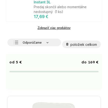
Instant 3L
Predaj skončil alebo momentálne
nedostupný
(1 ks)
17,69 €
Zobraziť viac produktov
Odporúčame
8
položiek celkom
Najlacnejšie
Najdrahšie
5
€
169
€
Najpredávanejšie
Abecedne