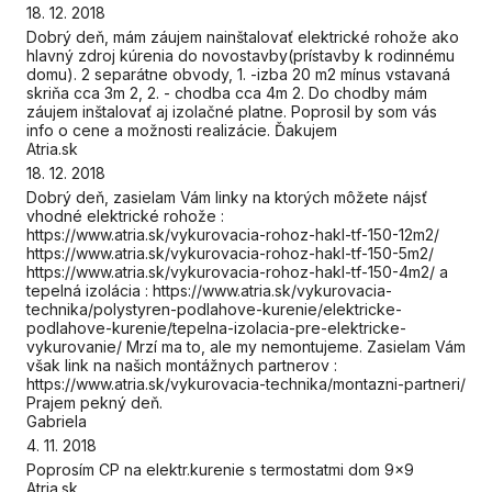
18. 12. 2018
Dobrý deň, mám záujem nainštalovať elektrické rohože ako
hlavný zdroj kúrenia do novostavby(prístavby k rodinnému
domu). 2 separátne obvody, 1. -izba 20 m2 mínus vstavaná
skriňa cca 3m 2, 2. - chodba cca 4m 2. Do chodby mám
záujem inštalovať aj izolačné platne. Poprosil by som vás
info o cene a možnosti realizácie. Ďakujem
Atria.sk
18. 12. 2018
Dobrý deň, zasielam Vám linky na ktorých môžete nájsť
vhodné elektrické rohože :
https://www.atria.sk/vykurovacia-rohoz-hakl-tf-150-12m2/
https://www.atria.sk/vykurovacia-rohoz-hakl-tf-150-5m2/
https://www.atria.sk/vykurovacia-rohoz-hakl-tf-150-4m2/ a
tepelná izolácia : https://www.atria.sk/vykurovacia-
technika/polystyren-podlahove-kurenie/elektricke-
podlahove-kurenie/tepelna-izolacia-pre-elektricke-
vykurovanie/ Mrzí ma to, ale my nemontujeme. Zasielam Vám
však link na našich montážnych partnerov :
https://www.atria.sk/vykurovacia-technika/montazni-partneri/
Prajem pekný deň.
Gabriela
4. 11. 2018
Poprosím CP na elektr.kurenie s termostatmi dom 9x9
Atria.sk