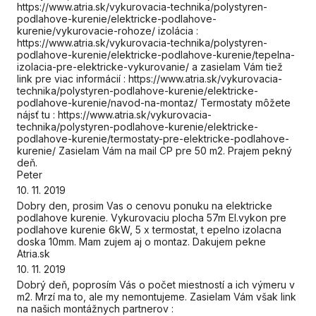
https://www.atria.sk/vykurovacia-technika/polystyren-
podlahove-kurenie/elektricke-podlahove-
kurenie/vykurovacie-rohoze/ izolácia :
https://www.atria.sk/vykurovacia-technika/polystyren-
podlahove-kurenie/elektricke-podlahove-kurenie/tepelna-
izolacia-pre-elektricke-vykurovanie/ a zasielam Vám tiež
link pre viac informácií : https://www.atria.sk/vykurovacia-
technika/polystyren-podlahove-kurenie/elektricke-
podlahove-kurenie/navod-na-montaz/ Termostaty môžete
nájsť tu : https://www.atria.sk/vykurovacia-
technika/polystyren-podlahove-kurenie/elektricke-
podlahove-kurenie/termostaty-pre-elektricke-podlahove-
kurenie/ Zasielam Vám na mail CP pre 50 m2. Prajem pekný
deň.
Peter
10. 11. 2019
Dobry den, prosim Vas o cenovu ponuku na elektricke
podlahove kurenie. Vykurovaciu plocha 57m El.vykon pre
podlahove kurenie 6kW, 5 x termostat, t epelno izolacna
doska 10mm. Mam zujem aj o montaz. Dakujem pekne
Atria.sk
10. 11. 2019
Dobrý deň, poprosím Vás o počet miestností a ich výmeru v
m2. Mrzí ma to, ale my nemontujeme. Zasielam Vám však link
na našich montážnych partnerov :