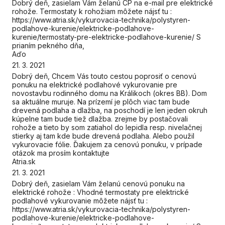
Dobrý deň, zasielam Vám želanú CP na e-mail pre elektrické
rohože. Termostaty k rohožiam môžete nájsť tu :
https://www.atria.sk/vykurovacia-technika/polystyren-
podlahove-kurenie/elektricke-podlahove-
kurenie/termostaty-pre-elektricke-podlahove-kurenie/ S
prianím pekného dňa,
Aďo
21. 3. 2021
Dobrý deň, Chcem Vás touto cestou poprosiť o cenovú
ponuku na elektrické podlahové vykurovanie pre
novostavbu rodinného domu na Králikoch (okres BB). Dom
sa aktuálne muruje. Na prízemí je plôch viac tam bude
drevená podlaha a dlažba, na poschodí je len jeden okruh
kúpelne tam bude tiež dlažba. zrejme by postačovali
rohože a tieto by som zatiahol do lepidla resp. nivelačnej
stierky aj tam kde bude drevená podlaha. Alebo použil
vykurovacie fólie. Ďakujem za cenovú ponuku, v prípade
otázok ma prosím kontaktujte
Atria.sk
21. 3. 2021
Dobrý deň, zasielam Vám želanú cenovú ponuku na
elektrické rohože : Vhodné termostaty pre elektrické
podlahové vykurovanie môžete nájsť tu :
https://www.atria.sk/vykurovacia-technika/polystyren-
podlahove-kurenie/elektricke-podlahove-