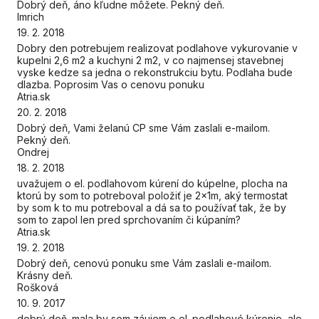
Dobrý deň, áno kľudne môžete. Pekný deň.
Imrich
19. 2. 2018
Dobry den potrebujem realizovat podlahove vykurovanie v
kupelni 2,6 m2 a kuchyni 2 m2, v co najmensej stavebnej
vyske kedze sa jedna o rekonstrukciu bytu. Podlaha bude
dlazba. Poprosim Vas o cenovu ponuku
Atria.sk
20. 2. 2018
Dobrý deň, Vami želanú CP sme Vám zaslali e-mailom.
Pekný deň.
Ondrej
18. 2. 2018
uvažujem o el. podlahovom kúrení do kúpelne, plocha na
ktorú by som to potreboval položiť je 2x1m, aký termostat
by som k to mu potreboval a dá sa to používať tak, že by
som to zapol len pred sprchovaním či kúpaním?
Atria.sk
19. 2. 2018
Dobrý deň, cenovú ponuku sme Vám zaslali e-mailom.
Krásny deň.
Rošková
10. 9. 2017
dobrý deň. mala by som záujem o el. podlahové kúrenie, ale