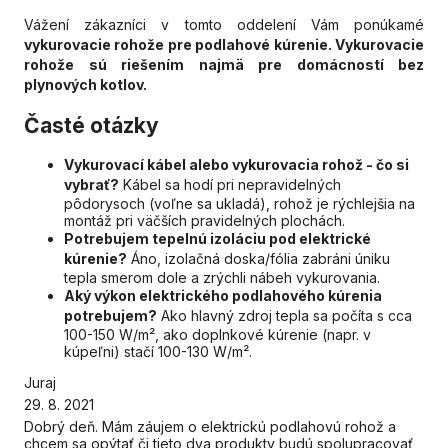
Vážení zákazníci v tomto oddelení Vám ponúkamé
vykurovacie rohože pre podlahové kúrenie. Vykurovacie
rohože sú riešením najmä pre domácností bez
plynových kotlov.
Časté otázky
Vykurovací kábel alebo vykurovacia rohož - čo si
vybrať?
Kábel sa hodí pri nepravidelných
pôdorysoch (voľne sa ukladá), rohož je rýchlejšia na
montáž pri väčších pravidelných plochách.
Potrebujem tepelnú izoláciu pod elektrické
kúrenie?
Áno, izolačná doska/fólia zabráni úniku
tepla smerom dole a zrýchli nábeh vykurovania.
Aký výkon elektrického podlahového kúrenia
potrebujem?
Ako hlavný zdroj tepla sa počíta s cca
100-150 W/m², ako doplnkové kúrenie (napr. v
kúpeľni) stačí 100-130 W/m².
Juraj
29. 8. 2021
Dobrý deň. Mám záujem o elektrickú podlahovú rohož a
chcem sa opýtať či tieto dva produkty budú spolupracovať