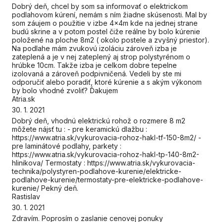
Dobrý deň, chcel by som sa informovať o elektrickom
podlahovom kúrení, nemám s ním žiadne skúsenosti. Mal by
som záujem o použitie v izbe 4x4m kde na jednej strane
budú skrine a v potom postel čiže reálne by bolo kúrenie
položené na ploche 8m2 ( okolo postele a zvyšný priestor).
Na podlahe mám zvukovú izoláciu zároveň izba je
zateplená a je v nej zateplený aj strop polystyrénom o
hrúbke 10cm. Takže izba je celkom dobre tepelne
izolovaná a zároveň podpivničená. Vedeli by ste mi
odporučiť alebo poradiť, ktoré kúrenie a s akým výkonom
by bolo vhodné zvoliť? Ďakujem
Atria.sk
30. 1. 2021
Dobrý deň, vhodnú elektrickú rohož o rozmere 8 m2
môžete nájsť tu : - pre keramickú dlažbu :
https://www.atria.sk/vykurovacia-rohoz-hakl-tf-150-8m2/ -
pre laminátové podlahy, parkety :
https://www.atria.sk/vykurovacia-rohoz-hakl-tp-140-8m2-
hlinikova/ Termostaty : https://www.atria.sk/vykurovacia-
technika/polystyren-podlahove-kurenie/elektricke-
podlahove-kurenie/termostaty-pre-elektricke-podlahove-
kurenie/ Pekný deň.
Rastislav
30. 1. 2021
Zdravím. Poprosím o zaslanie cenovej ponuky