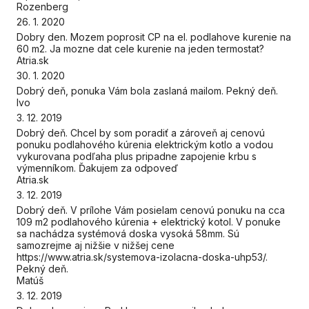
Rozenberg
26. 1. 2020
Dobry den. Mozem poprosit CP na el. podlahove kurenie na
60 m2. Ja mozne dat cele kurenie na jeden termostat?
Atria.sk
30. 1. 2020
Dobrý deň, ponuka Vám bola zaslaná mailom. Pekný deň.
Ivo
3. 12. 2019
Dobrý deň. Chcel by som poradiť a zároveň aj cenovú
ponuku podlahového kúrenia elektrickým kotlo a vodou
vykurovana podľaha plus pripadne zapojenie krbu s
výmenníkom. Ďakujem za odpoveď
Atria.sk
3. 12. 2019
Dobrý deň. V prílohe Vám posielam cenovú ponuku na cca
109 m2 podlahového kúrenia + elektrický kotol. V ponuke
sa nachádza systémová doska vysoká 58mm. Sú
samozrejme aj nižšie v nižšej cene
https://www.atria.sk/systemova-izolacna-doska-uhp53/.
Pekný deň.
Matúš
3. 12. 2019