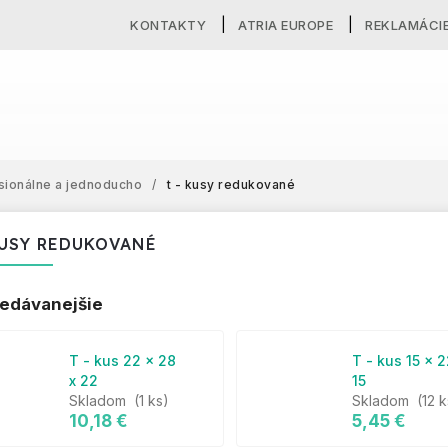
KONTAKTY
ATRIA EUROPE
REKLAMÁCI
ionálne a jednoducho
/
t - kusy redukované
KUSY REDUKOVANÉ
edávanejšie
T - kus 22 x 28
T - kus 15 x 2
x 22
15
Skladom
(1 ks)
Skladom
(12 k
10,18 €
5,45 €