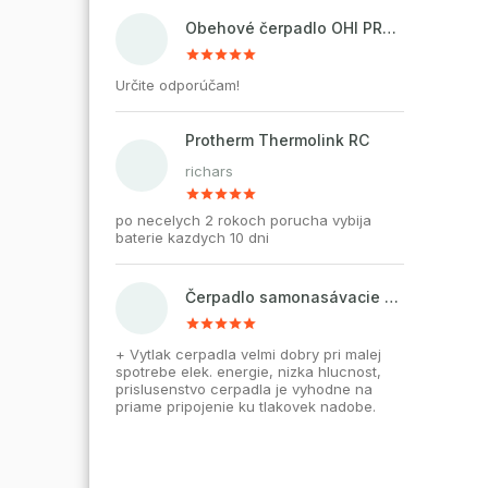
Obehové čerpadlo OHI PRO 32-60/180 pre kúrenie a cirkuláciu vody
Určite odporúčam!
Protherm Thermolink RC
richars
po necelych 2 rokoch porucha vybija
baterie kazdych 10 dni
Čerpadlo samonasávacie WZI 750 na vodu, povrchové, liatinové
+ Vytlak cerpadla velmi dobry pri malej
spotrebe elek. energie, nizka hlucnost,
prislusenstvo cerpadla je vyhodne na
priame pripojenie ku tlakovek nadobe.