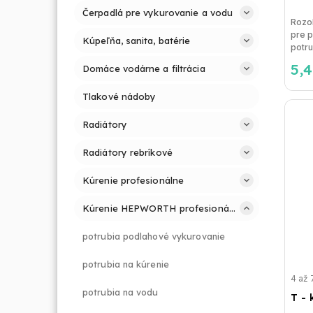
Čerpadlá pre vykurovanie a vodu
Rozo
pre 
Kúpeľňa, sanita, batérie
potrub
5,
Domáce vodárne a filtrácia
Tlakové nádoby
Radiátory
Radiátory rebríkové
Kúrenie profesionálne
Kúrenie HEPWORTH profesionálne a jednoducho
potrubia podlahové vykurovanie
potrubia na kúrenie
4 až 
potrubia na vodu
T - 