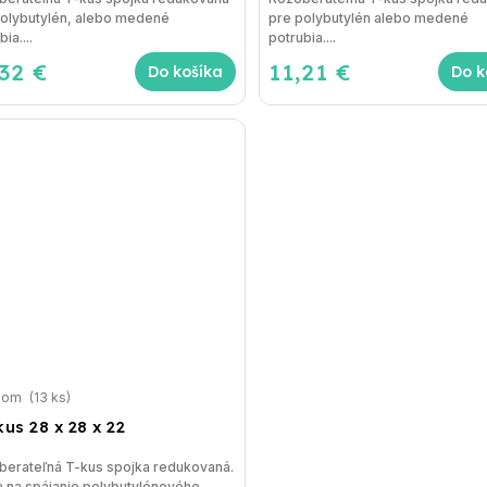
polybutylén, alebo medené
pre polybutylén alebo medené
ia....
potrubia....
,32 €
11,21 €
Do košíka
Do k
dom
(13 ks)
kus 28 x 28 x 22
berateľná T-kus spojka redukovaná.
a na spájanie polybutylénového...