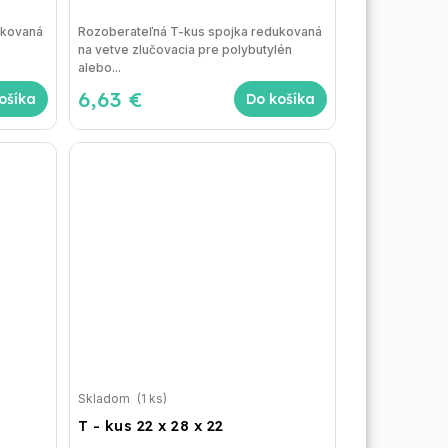
ukovaná
Rozoberateľná T-kus spojka redukovaná
na vetve zlučovacia pre polybutylén
alebo...
6,63 €
ošíka
Do košíka
Skladom
(1 ks)
T - kus 22 x 28 x 22