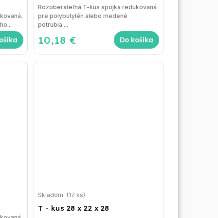
Rozoberateľná T-kus spojka redukovaná
ukovaná.
pre polybutylén alebo medené
ho...
potrubia....
10,18 €
ošíka
Do košíka
Skladom
(17 ks)
T - kus 28 x 22 x 28
ukovaná