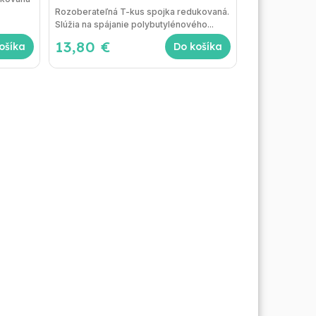
Rozoberateľná T-kus spojka redukovaná.
Slúžia na spájanie polybutylénového...
13,80 €
ošíka
Do košíka