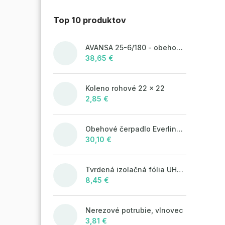
Top 10 produktov
AVANSA 25-6/180 - obehové čerpadlo, pripojovací závit 6/4"
38,65 €
Koleno rohové 22 x 22
2,85 €
Obehové čerpadlo Everline 25/4/180
30,10 €
Tvrdená izolačná fólia UHP50 (STIROTERMAL SOLO)
8,45 €
Nerezové potrubie, vlnovec
3,81 €