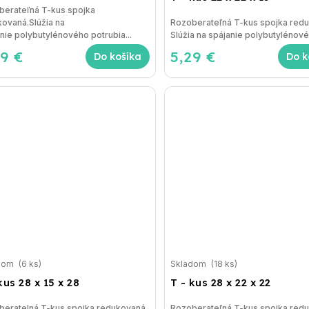
berateľná T-kus spojka
ovaná.Slúžia na
Rozoberateľná T-kus spojka red
nie polybutylénového potrubia...
Slúžia na spájanie polybutylénové
29 €
5,29 €
Do košíka
Do k
dom
(6 ks)
Skladom
(18 ks)
kus 28 x 15 x 28
T - kus 28 x 22 x 22
beratelná T-kus spojka redukovaná
Rozoberateľná T-kus spojka red