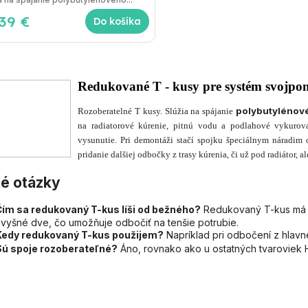
,39 €
Do košíka
Redukované T - kusy pre systém svojpo
polybutylénov
Rozoberatelné T kusy. Slúžia na spájanie
na radiatorové kúrenie, pitnú vodu a podlahové vykurov
vysunutie. Pri demontáži stačí spojku špeciálnym náradim
pridanie dalšiej odbočky z trasy kúrenia, či už pod radiátor, 
é otázky
Čím sa redukovaný T-kus líši od bežného?
Redukovaný T-kus má a
vyšné dve, čo umožňuje odbočiť na tenšie potrubie.
Kedy redukovaný T-kus použijem?
Napríklad pri odbočení z hlavn
Sú spoje rozoberateľné?
Áno, rovnako ako u ostatných tvarovie