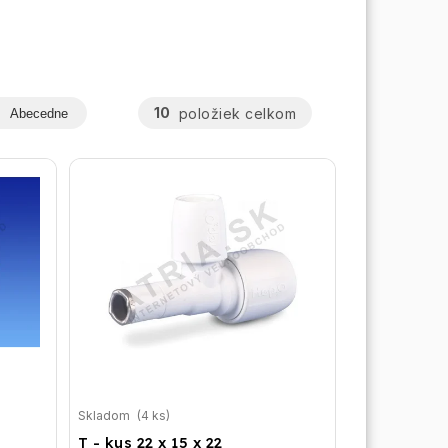
10
položiek celkom
Abecedne
Skladom
(4 ks)
T - kus 22 x 15 x 22