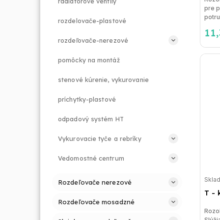
radiátorové ventily
pre 
potrub
rozdelovače-plastové
11
rozdeľovače-nerezové
pomôcky na montáž
stenové kúrenie, vykurovanie
príchytky-plastové
odpadový systém HT
Vykurovacie tyče a rebríky
Vedomostné centrum
Skla
Rozdeľovače nerezové
T - 
Rozdeľovače mosadzné
Rozo
Slúži