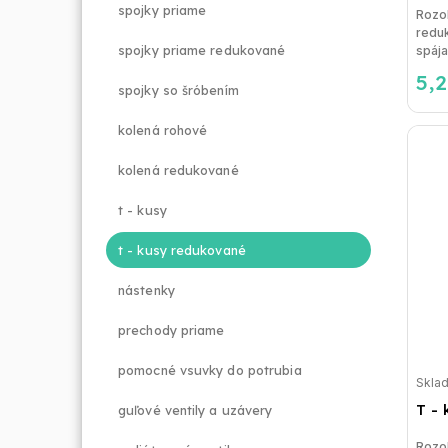
spojky priame
Rozo
reduk
spojky priame redukované
spája
5,
spojky so šróbením
kolená rohové
kolená redukované
t - kusy
t - kusy redukované
nástenky
prechody priame
pomocné vsuvky do potrubia
Skla
T - 
guľové ventily a uzávery
Rozo