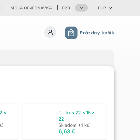
E
MOJA OBJEDNÁVKA
B2B
EUR
Prázdny košík
Nákupný košík
2 x
T - kus 22 x 15 x
22
s)
Skladom
(4 ks)
6,63 €