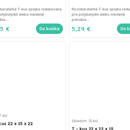
berateľná T-kus spojka redukovaná
Rozoberateľná T-kus spojka red
polybutylén alebo medené
pre polybutylén alebo medené
ia....
potrubia....
45 €
5,29 €
Do košíka
Do k
7 dní
Skladom
(5 ks)
kus 22 x 15 x 22
T - kus 22 x 22 x 15