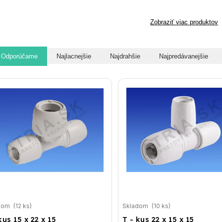
Zobraziť viac produktov
Odporúčame
Najlacnejšie
Najdrahšie
Najpredávanejšie
dom
(12 ks)
Skladom
(10 ks)
kus 15 x 22 x 15
T - kus 22 x 15 x 15