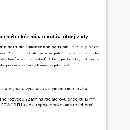
mocného kúrenia, montáž pitnej vody
ého potrubia
medeného potrubia
a
. Použitie je možné
anie. Vnútorné čeľuste zachytia potrubie a neumožnia jeho
 odomknúť a potrubie vybrať. T kusy predovšetkým slúžia na
alebo pre viacej odberných miest na pitnú vodu.
spoň jedno vyústenie s iným priemerom ako
ého rozvodu 22 mm na radiátorovú prípojku 15 mm.
k HEPWORTH sa dajú spoje opakovane rozoberať.