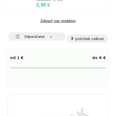
2,85 €
Zobraziť viac produktov
Odporúčame
3
položiek celkom
Najlacnejšie
Najdrahšie
1
€
8
€
Najpredávanejšie
Abecedne