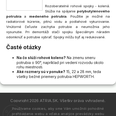
Rozoberatelné rohové spojky - kolená.
Slúžia na spájanie
polybutylénového
potrubia
a
medeného potrubia
. Použitie je možné na
radiatorové kúrenie, pitnú vodu a podlahové vykurovanie.
Vnútorné čeľuste zachytia potrubie a neumožnia jeho
vysunutie. Pri demontáži stačí spojku špeciálnym náradim
odomknúť a potrubie vybrať. Spojky môžu byť aj redukované.
Časté otázky
Na čo slúži rohové koleno?
Na zmenu smeru
potrubia o 90°, napríklad pri vedení rozvodu okolo
rohu miestnosti.
Aké rozmery sú v ponuke?
15, 22 a 28 mm, teda
všetky bežné priemery potrubia HEPWORTH.
Copyright 2026
ATRIA.SK
. Všetky práva vyhradené.
Používame cookies, aby sme Vám umožnili pohodlné
Vytvořil
Shoptet
| Design
Shoptak.cz.
prehliadanie webu a vďaka analýze prevádzky webu