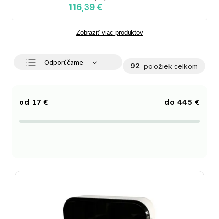
116,39 €
Zobraziť viac produktov
Odporúčame
92
položiek celkom
Najlacnejšie
Najdrahšie
17
€
445
€
Najpredávanejšie
Abecedne