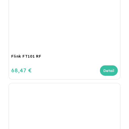
Flink FT101 RF
68,47 €
Detail