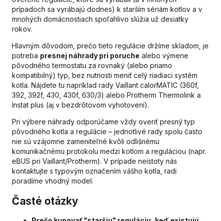
prípadoch sa vyrábajú dodnes) k starším sériám kotlov a v
mnohých domácnostiach spoľahlivo slúžia už desiatky
rokov.
Hlavným dôvodom, prečo tieto regulácie držíme skladom, je
potreba
presnej náhrady pri poruche
alebo výmene
pôvodného termostatu za rovnaký (alebo priamo
kompatibilný) typ, bez nutnosti meniť celý riadiaci systém
kotla. Nájdete tu napríklad rady Vaillant calorMATIC (360f,
392, 392f, 430, 430f, 630/3) alebo Protherm Thermolink a
Instat plus (aj v bezdrôtovom vyhotovení).
Pri výbere náhrady odporúčame vždy overiť presný typ
pôvodného kotla a regulácie – jednotlivé rady spolu často
nie sú vzájomne zameniteľné kvôli odlišnému
komunikačnému protokolu medzi kotlom a reguláciou (napr.
eBUS pri Vaillant/Protherm). V prípade neistoty nás
kontaktujte s typovým označením vášho kotla, radi
poradíme vhodný model.
Časté otázky
Prečo kupovať "staršiu" reguláciu, keď existujú