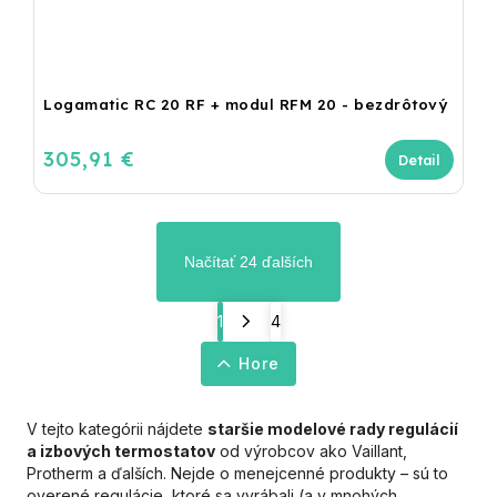
Logamatic RC 20 RF + modul RFM 20 - bezdrôtový
305,91 €
Detail
Načítať 24 ďalších
1
4
Hore
V tejto kategórii nájdete
staršie modelové rady regulácií
a izbových termostatov
od výrobcov ako Vaillant,
Protherm a ďalších. Nejde o menejcenné produkty – sú to
overené regulácie, ktoré sa vyrábali (a v mnohých