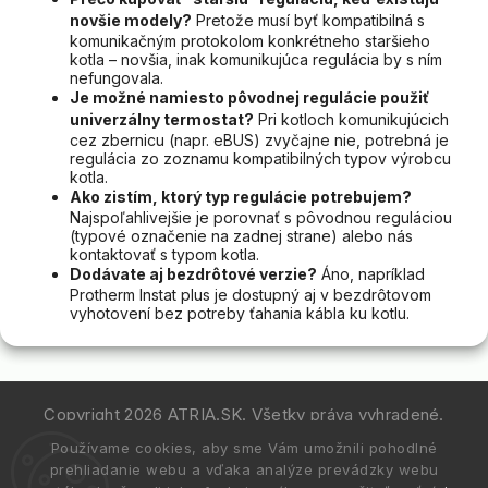
novšie modely?
Pretože musí byť kompatibilná s
komunikačným protokolom konkrétneho staršieho
kotla – novšia, inak komunikujúca regulácia by s ním
nefungovala.
Je možné namiesto pôvodnej regulácie použiť
univerzálny termostat?
Pri kotloch komunikujúcich
cez zbernicu (napr. eBUS) zvyčajne nie, potrebná je
regulácia zo zoznamu kompatibilných typov výrobcu
kotla.
Ako zistím, ktorý typ regulácie potrebujem?
Najspoľahlivejšie je porovnať s pôvodnou reguláciou
(typové označenie na zadnej strane) alebo nás
kontaktovať s typom kotla.
Dodávate aj bezdrôtové verzie?
Áno, napríklad
Protherm Instat plus je dostupný aj v bezdrôtovom
vyhotovení bez potreby ťahania kábla ku kotlu.
Copyright 2026
ATRIA.SK
. Všetky práva vyhradené.
Používame cookies, aby sme Vám umožnili pohodlné
Vytvořil
Shoptet
| Design
Shoptak.cz.
prehliadanie webu a vďaka analýze prevádzky webu