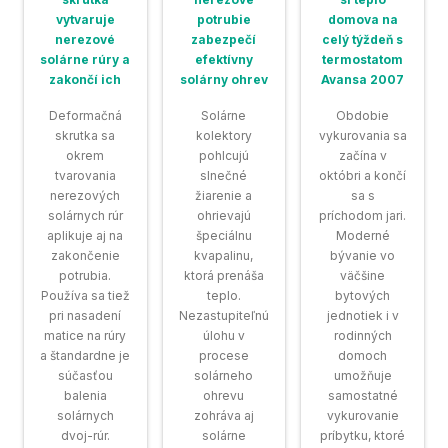
vytvaruje
potrubie
domova na
nerezové
zabezpečí
celý týždeň s
solárne rúry a
efektívny
termostatom
zakončí ich
solárny ohrev
Avansa 2007
Deformačná
Solárne
Obdobie
skrutka sa
kolektory
vykurovania sa
okrem
pohlcujú
začína v
tvarovania
slnečné
októbri a končí
nerezových
žiarenie a
sa s
solárnych rúr
ohrievajú
príchodom jari.
aplikuje aj na
špeciálnu
Moderné
zakončenie
kvapalinu,
bývanie vo
potrubia.
ktorá prenáša
väčšine
Používa sa tiež
teplo.
bytových
pri nasadení
Nezastupiteľnú
jednotiek i v
matice na rúry
úlohu v
rodinných
a štandardne je
procese
domoch
súčasťou
solárneho
umožňuje
balenia
ohrevu
samostatné
solárnych
zohráva aj
vykurovanie
dvoj-rúr.
solárne
príbytku, ktoré