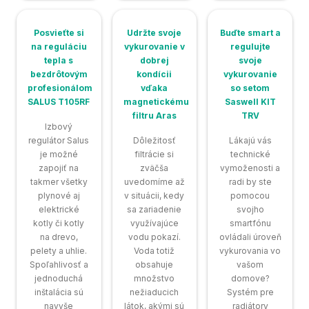
Posvieťte si
Udržte svoje
Buďte smart a
na reguláciu
vykurovanie v
regulujte
tepla s
dobrej
svoje
bezdrôtovým
kondícii
vykurovanie
profesionálom
vďaka
so setom
SALUS T105RF
magnetickému
Saswell KIT
filtru Aras
TRV
Izbový
regulátor Salus
Dôležitosť
Lákajú vás
je možné
filtrácie si
technické
zapojiť na
zväčša
vymoženosti a
takmer všetky
uvedomíme až
radi by ste
plynové aj
v situácii, kedy
pomocou
elektrické
sa zariadenie
svojho
kotly či kotly
využívajúce
smartfónu
na drevo,
vodu pokazí.
ovládali úroveň
pelety a uhlie.
Voda totiž
vykurovania vo
Spoľahlivosť a
obsahuje
vašom
jednoduchá
množstvo
domove?
inštalácia sú
nežiaducich
Systém pre
navyše
látok, akými sú
radiátory