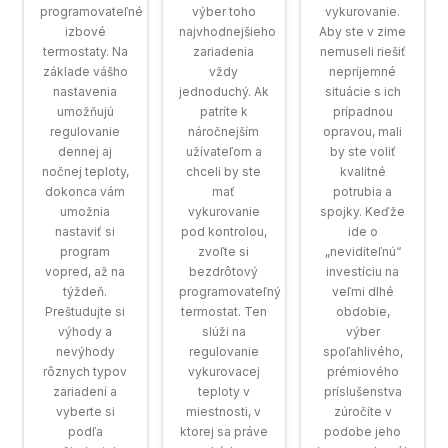
programovateľné
výber toho
vykurovanie.
izbové
najvhodnejšieho
Aby ste v zime
termostaty. Na
zariadenia
nemuseli riešiť
základe vášho
vždy
nepríjemné
nastavenia
jednoduchý. Ak
situácie s ich
umožňujú
patríte k
prípadnou
regulovanie
náročnejším
opravou, mali
dennej aj
užívateľom a
by ste voliť
nočnej teploty,
chceli by ste
kvalitné
dokonca vám
mať
potrubia a
umožnia
vykurovanie
spojky. Keďže
nastaviť si
pod kontrolou,
ide o
program
zvoľte si
„neviditeľnú“
vopred, až na
bezdrôtový
investíciu na
týždeň.
programovateľný
veľmi dlhé
Preštudujte si
termostat. Ten
obdobie,
výhody a
slúži na
výber
nevýhody
regulovanie
spoľahlivého,
rôznych typov
vykurovacej
prémiového
zariadení a
teploty v
príslušenstva
vyberte si
miestnosti, v
zúročíte v
podľa
ktorej sa práve
podobe jeho