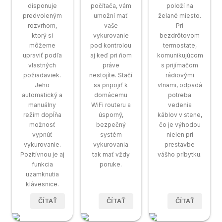
disponuje
počítača, vám
položí na
predvoleným
umožní mať
želané miesto.
rozvrhom,
vaše
Pri
ktorý si
vykurovanie
bezdrôtovom
môžeme
pod kontrolou
termostate,
upraviť podľa
aj keď pri ňom
komunikujúcom
vlastných
práve
s prijímačom
požiadaviek.
nestojíte. Stačí
rádiovými
Jeho
sa pripojiť k
vlnami, odpadá
automatický a
domácemu
potreba
manuálny
WiFi routeru a
vedenia
režim dopĺňa
úsporný,
káblov v stene,
možnosť
bezpečný
čo je výhodou
vypnúť
systém
nielen pri
vykurovanie.
vykurovania
prestavbe
Pozitívnou je aj
tak mať vždy
vášho príbytku.
funkcia
poruke.
uzamknutia
klávesnice.
ČÍTAŤ
ČÍTAŤ
ČÍTAŤ