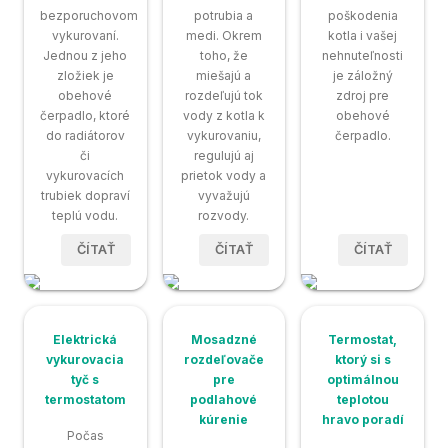
bezporuchovom
potrubia a
poškodenia
vykurovaní.
medi. Okrem
kotla i vašej
Jednou z jeho
toho, že
nehnuteľnosti
zložiek je
miešajú a
je záložný
obehové
rozdeľujú tok
zdroj pre
čerpadlo, ktoré
vody z kotla k
obehové
do radiátorov
vykurovaniu,
čerpadlo.
či
regulujú aj
vykurovacích
prietok vody a
trubiek dopraví
vyvažujú
teplú vodu.
rozvody.
ČÍTAŤ
ČÍTAŤ
ČÍTAŤ
Elektrická
Mosadzné
Termostat,
vykurovacia
rozdeľovače
ktorý si s
tyč s
pre
optimálnou
termostatom
podlahové
teplotou
kúrenie
hravo poradí
Počas