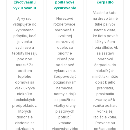
život vášmu
podlahové
čerpadlo
vykurovaniu
vykurovanie
Vlastníte kotol
Aj vy radi
Nerezové
na drevo či iné
vstupujete do
rozdeľovače,
tuhé palivo?
vyhriateho
vyrobené z
Istotne viete,
príbytku, keď
kvalitnej
že tieto pevné
je vonku
nerezovej
látky v ňom
sychravo a
ocele, sú
horia dlhšie. Ak
teploty klesajú
prioritne
sa zastaví
pod bod
určené pre
obehové
mrazu? Za
podlahové
čerpadlo, do
pocitom
vykurovanie.
niekoľkých
teplého
Zodpovedajú
minút tak môže
domova sa
požiadavkám
dôjsť k jeho
však ukrýva
nemeckej
prehriatiu,
niekoľko
normy a dajú
prasknutiu
technických
sa použiť na
zvarov, až k
predpokladov,
všetky druhy
vzniku požiaru
ktorých
plastových
vonkajšej
dokonalé
potrubí,
izolácie kotla.
zladenie sa
vrátane
Prevenciou
odzrkadlí v
viacvrstvového
nežiaduceho