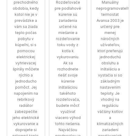
prechodného
Rozdeľovače
Manuálny
obdobia, kedy
pre podlahové
neprogramovateľný
kotol nie je v
kúrenie sú
termostat
prevádzke a
zariadenia
Avansa 2003 je
vám sa žiada
určené na
určený pre
teplo počas
miešanie a
menej
pobytu v
rozdeľovanie
náročných
kúpeľni, si s
toku vody z
užívateľov,
pomocou
kotla k
ktorí preferujú
elektrickej
vykurovaniu.
jednoduchú
vyhrievacej
Ak sa
obsluhu a
špirály môžete
rozhodnete
inštaláciu a
rýchlo a
riešiť svoje
vystačia si so
jednoducho
kúrenie
základným
pomôcť. Jej
inštaláciou
nastavením
napojením na
takéhoto
teploty. Je
rebríkový
rozdeľovača,
vhodný na
radiátor
budete môcť
reguláciu
zabezpečíte
využívať
väčšiny kotlov
jeho elektrické
viacero výhod
a
vykurovanie a
tohto riešenia.
klimatizačných
doprajete si
Najväčšou
zariadení
príjemné teplo,
prednosťou je
predávaných