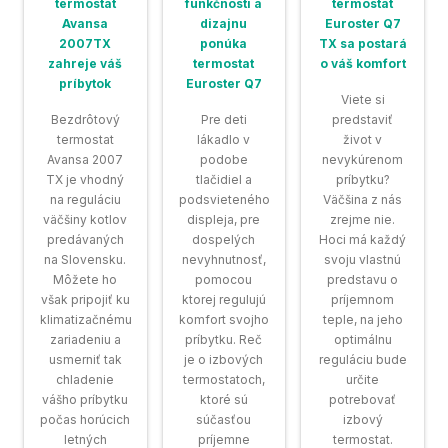
termostat
funkčnosti a
termostat
Avansa
dizajnu
Euroster Q7
2007TX
ponúka
TX sa postará
zahreje váš
termostat
o váš komfort
príbytok
Euroster Q7
Viete si
Bezdrôtový
Pre deti
predstaviť
termostat
lákadlo v
život v
Avansa 2007
podobe
nevykúrenom
TX je vhodný
tlačidiel a
príbytku?
na reguláciu
podsvieteného
Väčšina z nás
väčšiny kotlov
displeja, pre
zrejme nie.
predávaných
dospelých
Hoci má každý
na Slovensku.
nevyhnutnosť,
svoju vlastnú
Môžete ho
pomocou
predstavu o
však pripojiť ku
ktorej regulujú
príjemnom
klimatizačnému
komfort svojho
teple, na jeho
zariadeniu a
príbytku. Reč
optimálnu
usmerniť tak
je o izbových
reguláciu bude
chladenie
termostatoch,
určite
vášho príbytku
ktoré sú
potrebovať
počas horúcich
súčasťou
izbový
letných
príjemne
termostat.