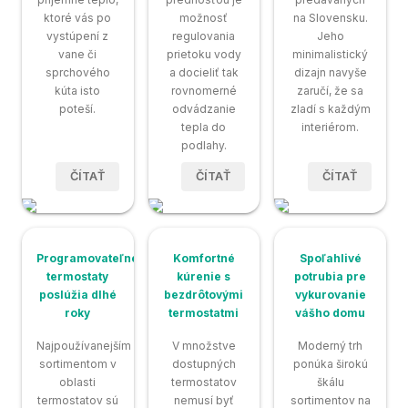
ktoré vás po
možnosť
na Slovensku.
vystúpení z
regulovania
Jeho
vane či
prietoku vody
minimalistický
sprchového
a docieliť tak
dizajn navyše
kúta isto
rovnomerné
zaručí, že sa
poteší.
odvádzanie
zladí s každým
tepla do
interiérom.
podlahy.
ČÍTAŤ
ČÍTAŤ
ČÍTAŤ
Programovateľné
Komfortné
Spoľahlivé
termostaty
kúrenie s
potrubia pre
poslúžia dlhé
bezdrôtovými
vykurovanie
roky
termostatmi
vášho domu
Najpoužívanejším
V množstve
Moderný trh
sortimentom v
dostupných
ponúka širokú
oblasti
termostatov
škálu
termostatov sú
nemusí byť
sortimentov na