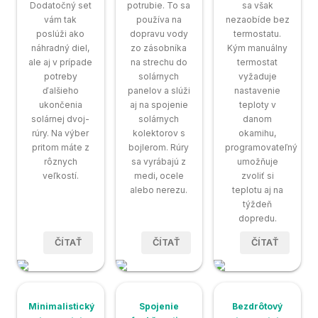
Dodatočný set
potrubie. To sa
sa však
vám tak
používa na
nezaobíde bez
poslúži ako
dopravu vody
termostatu.
náhradný diel,
zo zásobníka
Kým manuálny
ale aj v prípade
na strechu do
termostat
potreby
solárnych
vyžaduje
ďalšieho
panelov a slúži
nastavenie
ukončenia
aj na spojenie
teploty v
solárnej dvoj-
solárnych
danom
rúry. Na výber
kolektorov s
okamihu,
pritom máte z
bojlerom. Rúry
programovateľný
rôznych
sa vyrábajú z
umožňuje
veľkostí.
medi, ocele
zvoliť si
alebo nerezu.
teplotu aj na
týždeň
dopredu.
ČÍTAŤ
ČÍTAŤ
ČÍTAŤ
Minimalistický
Spojenie
Bezdrôtový