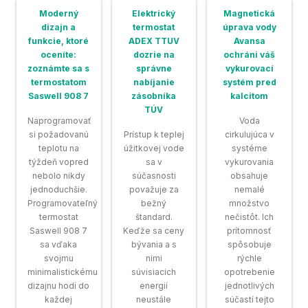
Moderný
Elektrický
Magnetická
dizajn a
termostat
úprava vody
funkcie, ktoré
ADEX TTUV
Avansa
oceníte:
dozrie na
ochráni váš
zoznámte sa s
správne
vykurovací
termostatom
nabíjanie
systém pred
Saswell 908 7
zásobníka
kalcitom
TÚV
Naprogramovať
Voda
si požadovanú
Prístup k teplej
cirkulujúca v
teplotu na
úžitkovej vode
systéme
týždeň vopred
sa v
vykurovania
nebolo nikdy
súčasnosti
obsahuje
jednoduchšie.
považuje za
nemalé
Programovateľný
bežný
množstvo
termostat
štandard.
nečistôt. Ich
Saswell 908 7
Keďže sa ceny
prítomnosť
sa vďaka
bývania a s
spôsobuje
svojmu
nimi
rýchle
minimalistickému
súvisiacich
opotrebenie
dizajnu hodí do
energií
jednotlivých
každej
neustále
súčastí tejto