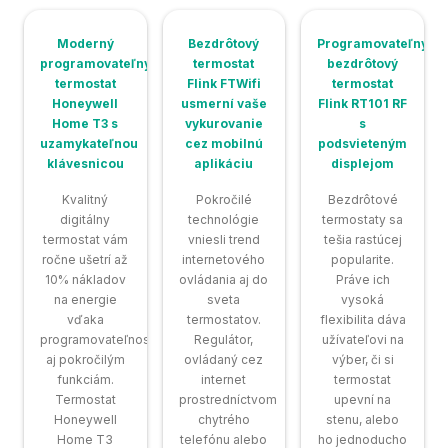
Moderný
Bezdrôtový
Programovateľný
programovateľný
termostat
bezdrôtový
termostat
Flink FTWifi
termostat
Honeywell
usmerní vaše
Flink RT101 RF
Home T3 s
vykurovanie
s
uzamykateľnou
cez mobilnú
podsvieteným
klávesnicou
aplikáciu
displejom
Kvalitný
Pokročilé
Bezdrôtové
digitálny
technológie
termostaty sa
termostat vám
vniesli trend
tešia rastúcej
ročne ušetrí až
internetového
popularite.
10% nákladov
ovládania aj do
Práve ich
na energie
sveta
vysoká
vďaka
termostatov.
flexibilita dáva
programovateľnosti
Regulátor,
užívateľovi na
aj pokročilým
ovládaný cez
výber, či si
funkciám.
internet
termostat
Termostat
prostredníctvom
upevní na
Honeywell
chytrého
stenu, alebo
Home T3
telefónu alebo
ho jednoducho