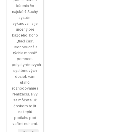
kúrenia čo
najskôr? Suchý
systém
vykurovania je
určený pre
každého, koho
„tlačí čas“.
Jednoduchá a
rýchla montáž
pomocou
polystyrénových
systémových
dosiek vám
uľahčí
rozhodovanie i
realizáciu, a vy
sa môžete už
čoskoro tešiť
na teplú
podlahu pod
vašimi nohami.