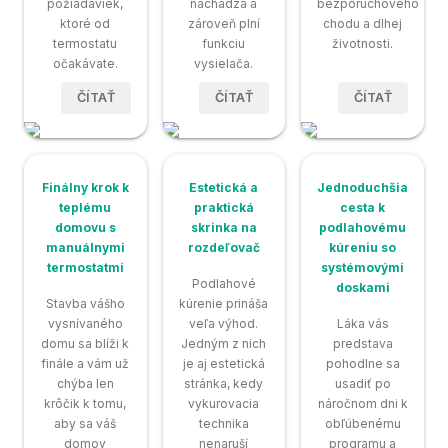
požiadaviek,
nachádza a
bezporuchového
ktoré od
zároveň plní
chodu a dlhej
termostatu
funkciu
životnosti.
očakávate.
vysielača.
ČÍTAŤ
ČÍTAŤ
ČÍTAŤ
Finálny krok k
Estetická a
Jednoduchšia
teplému
praktická
cesta k
domovu s
skrinka na
podlahovému
manuálnymi
rozdeľovač
kúreniu so
termostatmi
systémovými
Podlahové
doskami
Stavba vášho
kúrenie prináša
vysnívaného
veľa výhod.
Láka vás
domu sa blíži k
Jedným z nich
predstava
finále a vám už
je aj estetická
pohodlne sa
chýba len
stránka, kedy
usadiť po
krôčik k tomu,
vykurovacia
náročnom dni k
aby sa váš
technika
obľúbenému
domov
nenaruší
programu a