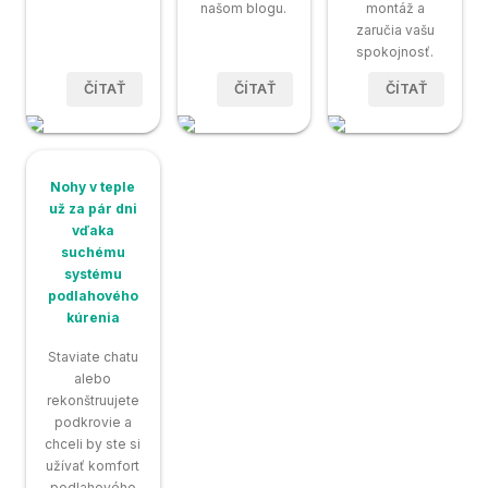
našom blogu.
montáž a
zaručia vašu
spokojnosť.
ČÍTAŤ
ČÍTAŤ
ČÍTAŤ
Nohy v teple
už za pár dni
vďaka
suchému
systému
podlahového
kúrenia
Staviate chatu
alebo
rekonštruujete
podkrovie a
chceli by ste si
užívať komfort
podlahového