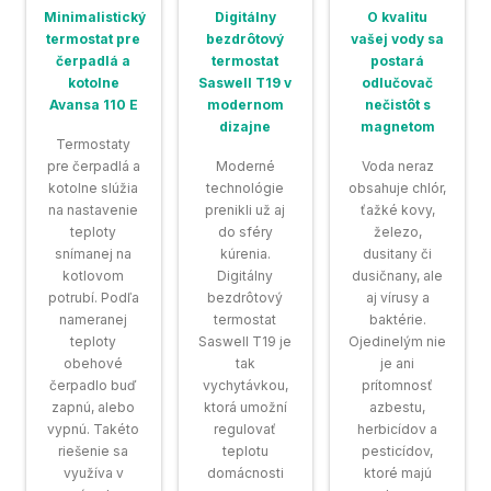
Minimalistický
Digitálny
O kvalitu
termostat pre
bezdrôtový
vašej vody sa
čerpadlá a
termostat
postará
kotolne
Saswell T19 v
odlučovač
Avansa 110 E
modernom
nečistôt s
dizajne
magnetom
Termostaty
pre čerpadlá a
Moderné
Voda neraz
kotolne slúžia
technológie
obsahuje chlór,
na nastavenie
prenikli už aj
ťažké kovy,
teploty
do sféry
železo,
snímanej na
kúrenia.
dusitany či
kotlovom
Digitálny
dusičnany, ale
potrubí. Podľa
bezdrôtový
aj vírusy a
nameranej
termostat
baktérie.
teploty
Saswell T19 je
Ojedinelým nie
obehové
tak
je ani
čerpadlo buď
vychytávkou,
prítomnosť
zapnú, alebo
ktorá umožní
azbestu,
vypnú. Takéto
regulovať
herbicídov a
riešenie sa
teplotu
pesticídov,
využíva v
domácnosti
ktoré majú