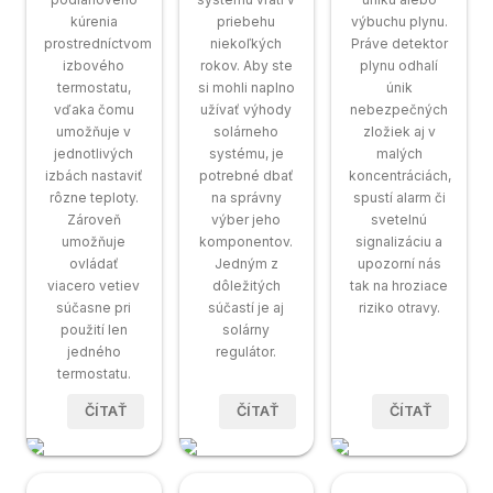
kúrenia
priebehu
výbuchu plynu.
prostredníctvom
niekoľkých
Práve detektor
izbového
rokov. Aby ste
plynu odhalí
termostatu,
si mohli naplno
únik
vďaka čomu
užívať výhody
nebezpečných
umožňuje v
solárneho
zložiek aj v
jednotlivých
systému, je
malých
izbách nastaviť
potrebné dbať
koncentráciách,
rôzne teploty.
na správny
spustí alarm či
Zároveň
výber jeho
svetelnú
umožňuje
komponentov.
signalizáciu a
ovládať
Jedným z
upozorní nás
viacero vetiev
dôležitých
tak na hroziace
súčasne pri
súčastí je aj
riziko otravy.
použití len
solárny
jedného
regulátor.
termostatu.
ČÍTAŤ
ČÍTAŤ
ČÍTAŤ