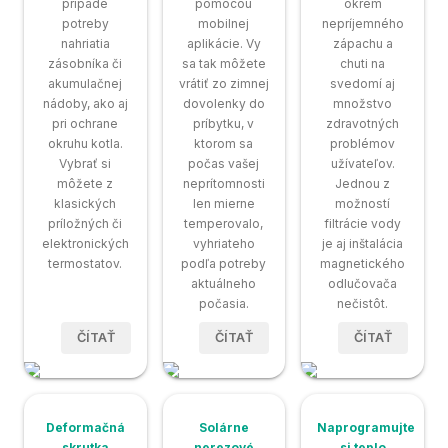
prípade
pomocou
okrem
potreby
mobilnej
nepríjemného
nahriatia
aplikácie. Vy
zápachu a
zásobníka či
sa tak môžete
chuti na
akumulačnej
vrátiť zo zimnej
svedomí aj
nádoby, ako aj
dovolenky do
množstvo
pri ochrane
príbytku, v
zdravotných
okruhu kotla.
ktorom sa
problémov
Vybrať si
počas vašej
užívateľov.
môžete z
neprítomnosti
Jednou z
klasických
len mierne
možností
príložných či
temperovalo,
filtrácie vody
elektronických
vyhriateho
je aj inštalácia
termostatov.
podľa potreby
magnetického
aktuálneho
odlučovača
počasia.
nečistôt.
ČÍTAŤ
ČÍTAŤ
ČÍTAŤ
Deformačná
Solárne
Naprogramujte
skrutka
nerezové
si teplo