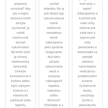
príjemne
vzhľad
mať nohy v
rozohrial? Aby
interiéru. No aj
teple?
ste si teplo
pre takýto typ
Zabezpečte si
domova mohli
vykurovania je
komfort pre
dosýta
nutné
vaše nohy,
vychutnať, je
inštalovať
zdravie pre
nutné
zariadenia,
vaše telo a
nastavovať
ktoré
úsporu pre
úroveň
zabezpečia
vašu
vykurovania.
jeho správne
peňaženku a
Na tento účel
fungovanie.
nenechajte sa
je určený
Ako tieto
odradiť
elektronický
súčasti
zdanlivo
termostat.
vykurovania
náročnejšou
Dokáže
ukryť a
realizáciou
komunikovať s
súčasne
podlahového
kotlom alebo
zabezpečiť
kúrenia.
iným zdrojom
tepelnú
Systémové
kúrenia a v
harmóniu
dosky
miestnosti
vášho
umožňujú
udržiavať stálu
domova?
rýchlu a
teplotu.
Prečítajte si v
jednoduchú