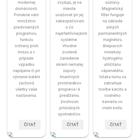
modernej
zvyšujú, je na
sústavy.
domácnosti.
mieste
Magnetický
Ponúkne vám
uvažovať pri jej
filter funguje
množstvo
zabezpečovaní
na základe
predvolených
o čo
silných
programov,
najefektívnejšom
permanentných
funkciu
systéme.
magnetov,
ochrany proti
Vhodne
štiepiacich
mrazu a v
zvolené
molekuly
prípade
zariadenie
hydrogénu
výpadku
okrem nemalej
uhličitanu
napájania či pri
úspory
vápenatého.
výmene batérií
finančných
Vďaka tomu sa
zachová
prostriedkov
zabraňuje
všetky vaše
prispieva i k
tvorbe kalcitu a
nastavenia.
predĺženiu
vodného
životnosti
kameňa vo
príslušných
vnútri kotla.
spotrebičov.
ČÍTAŤ
ČÍTAŤ
ČÍTAŤ