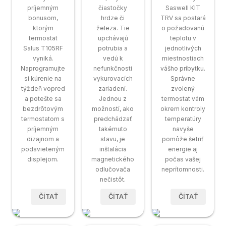
príjemným
čiastočky
Saswell KIT
bonusom,
hrdze či
TRV sa postará
ktorým
železa. Tie
o požadovanú
termostat
upchávajú
teplotu v
Salus T105RF
potrubia a
jednotlivých
vyniká.
vedú k
miestnostiach
Naprogramujte
nefunkčnosti
vášho príbytku.
si kúrenie na
vykurovacích
Správne
týždeň vopred
zariadení.
zvolený
a potešte sa
Jednou z
termostat vám
bezdrôtovým
možností, ako
okrem kontroly
termostatom s
predchádzať
temperatúry
príjemným
takémuto
navyše
dizajnom a
stavu, je
pomôže šetriť
podsvieteným
inštalácia
energie aj
displejom.
magnetického
počas vašej
odlučovača
neprítomnosti.
nečistôt.
ČÍTAŤ
ČÍTAŤ
ČÍTAŤ