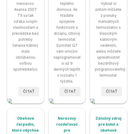
mesiacov.
teplého
Vybrať si
Avansa 2007
domova. Ak
pritom môžete
TX sa tak
hľadáte
z ponuky
vďaka svojim
spojenie
manuálnych
vlastnostiam a
funkčnosti a
termostatov s
prevádzke bez
dizajnu, izbový
klasickým
potreby
termostat
káblovým
ťahania káblov
Euroster Q7
vedením,
stala
vám umožní
alebo môžete
obľúbenou
naprogramovať
uprednostniť
voľbou
si až 9
bezdrôtový
spotrebiteľov.
denných teplôt
programovateľný
v rozsahu 1
termostat.
týždňa.
ČÍTAŤ
ČÍTAŤ
ČÍTAŤ
Obehové
Nerezový
Záložný zdroj
čerpadlo,
rozdeľovač
pre kotol a
ktoré vdýchne
pre
obehové