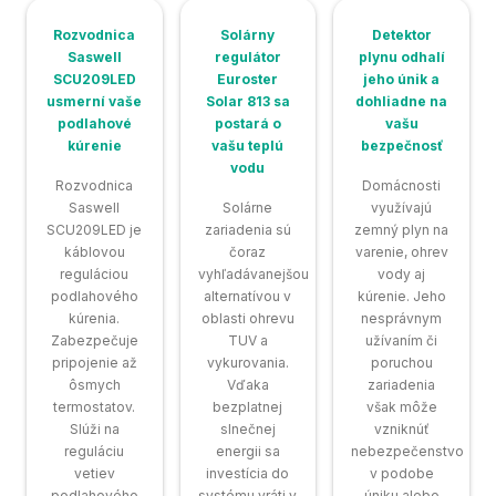
Rozvodnica
Solárny
Detektor
Saswell
regulátor
plynu odhalí
SCU209LED
Euroster
jeho únik a
usmerní vaše
Solar 813 sa
dohliadne na
podlahové
postará o
vašu
kúrenie
vašu teplú
bezpečnosť
vodu
Rozvodnica
Domácnosti
Saswell
Solárne
využívajú
SCU209LED je
zariadenia sú
zemný plyn na
káblovou
čoraz
varenie, ohrev
reguláciou
vyhľadávanejšou
vody aj
podlahového
alternatívou v
kúrenie. Jeho
kúrenia.
oblasti ohrevu
nesprávnym
Zabezpečuje
TUV a
užívaním či
pripojenie až
vykurovania.
poruchou
ôsmych
Vďaka
zariadenia
termostatov.
bezplatnej
však môže
Slúži na
slnečnej
vzniknúť
reguláciu
energii sa
nebezpečenstvo
vetiev
investícia do
v podobe
podlahového
systému vráti v
úniku alebo