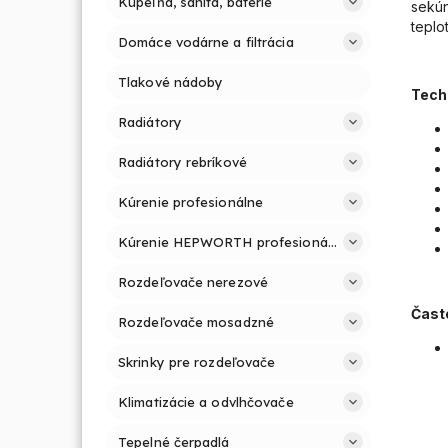
Kúpeľňa, sanita, batérie
sekún
teplo
Domáce vodárne a filtrácia
Tlakové nádoby
Tech
Radiátory
Radiátory rebríkové
Kúrenie profesionálne
Kúrenie HEPWORTH profesionálne a jednoducho
Rozdeľovače nerezové
Čast
Rozdeľovače mosadzné
Skrinky pre rozdeľovače
Klimatizácie a odvlhčovače
Tepelné čerpadlá