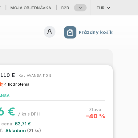
E
MOJA OBJEDNÁVKA
B2B
EUR
Prázdny košík
Nákupný košík
110 E
Kód:
AVANSA 110 E
4 hodnotenia
ANSA
6 €
/ ks
–40 %
63,71 €
Skladom
(21 ks)