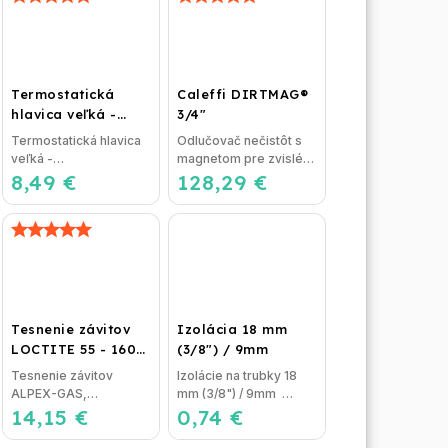
Termostatická
Caleffi DIRTMAG®
hlavica veľká -
3/4"
lakovaná
Termostatická hlavica
Odlučovač nečistôt s
veľká -
magnetom pre zvislé aj
8,49 €
lakovaná rozmer : M30
128,29 €
vodorovné potrubie
x 1,5,rozsah regulácie
CALEFFI DIRTMAG®...
:...
Tesnenie závitov
Izolácia 18 mm
LOCTITE 55 - 160
(3/8") / 9mm
m, návin
Tesnenie závitov
Izolácie na trubky 18
ALPEX-GAS,
mm (3/8") / 9mm
14,15 €
IVAR.LOCTITE 55,
0,74 €
Izolácia na potrubie,
balenie: 160 m,...
alebo izolačná...