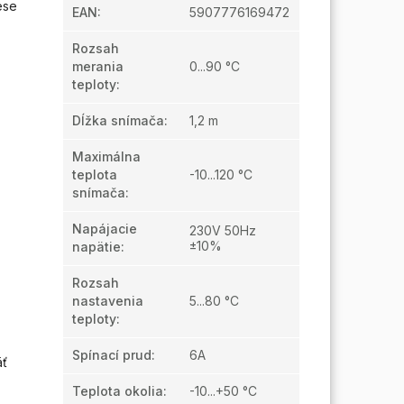
ese
EAN
:
5907776169472
Rozsah
merania
0...90 °C
teploty
:
Dĺžka snímača
:
1,2 m
Maximálna
teplota
-10...120 °C
snímača
:
Napájacie
230V 50Hz
±10%
napätie
:
Rozsah
nastavenia
5...80 °C
teploty
:
Spínací prud
:
6A
äť
Teplota okolia
:
-10...+50 °C