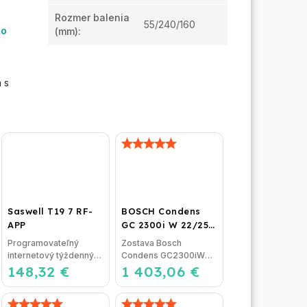
Rozmer balenia
55/240/160
ho
(mm)
:
 s
Saswell T19 7 RF-
BOSCH Condens
APP
GC 2300i W 22/25
C + CR 120
Programovateľný
Zostava Bosch
internetový týždenný
Condens GC2300iW
148,32 €
termostat Saswell T19
1 403,06 €
22/25C CR 120 -
7 RF-APP Možnosť...
Condens 2300iW
22/25 C -...