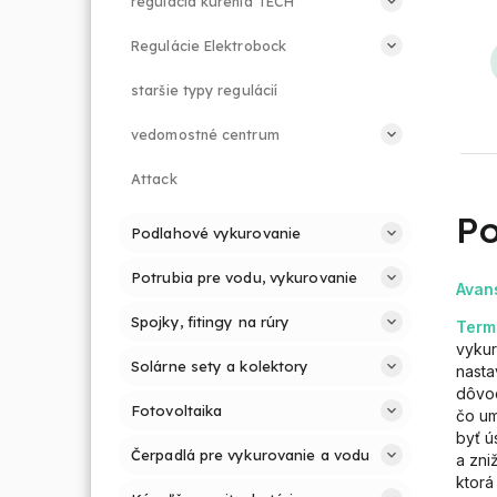
regulácia kúrenia TECH
Regulácie Elektrobock
staršie typy regulácií
vedomostné centrum
Attack
Po
Podlahové vykurovanie
Potrubia pre vodu, vykurovanie
Avan
Spojky, fitingy na rúry
Term
vykur
Solárne sety a kolektory
nasta
dôvod
Fotovoltaika
čo um
byť ú
Čerpadlá pre vykurovanie a vodu
a zni
ktorá