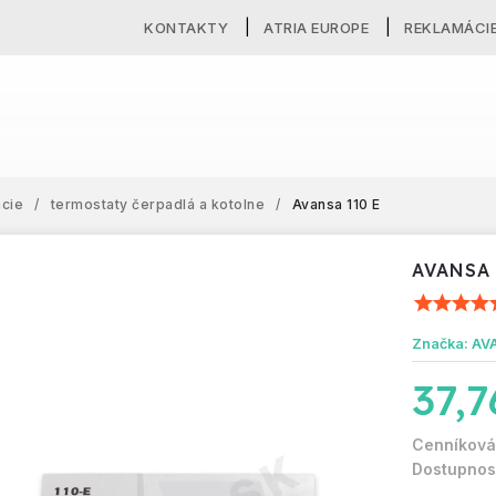
KONTAKTY
ATRIA EUROPE
REKLAMÁCI
ácie
/
termostaty čerpadlá a kotolne
/
Avansa 110 E
AVANSA 
Značka:
AV
37,7