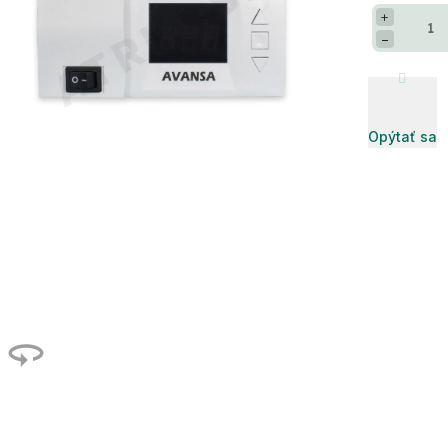
+
−
Opýtať sa