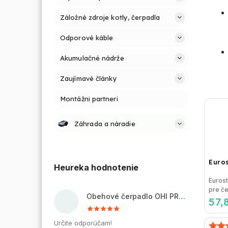
Záložné zdroje kotly, čerpadla
Odporové káble
Akumulačné nádrže
Zaujímavé články
Montážni partneri
Záhrada a náradie
Euros
Heureka hodnotenie
Eurost
pre če
Obehové čerpadlo OHI PRO 32-60/180 pre kúrenie a cirkuláciu vody
57,
TÚV) 
regulát
Určite odporúčam!