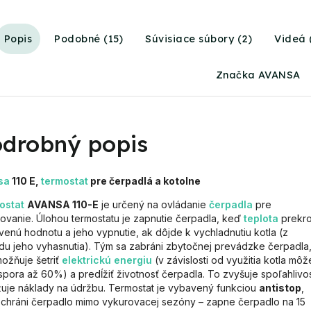
Popis
Podobné (15)
Súvisiace súbory (2)
Videá 
Značka
AVANSA
drobný popis
sa
110 E,
termostat
pre čerpadlá a kotolne
ostat
AVANSA 110-E
je určený na ovládanie
čerpadla
pre
ovanie. Úlohou termostatu je zapnutie čerpadla, keď
teplota
prekro
venú hodnotu a jeho vypnutie, ak dôjde k vychladnutiu kotla (z
u jeho vyhasnutia). Tým sa zabráni zbytočnej prevádzke čerpadla
ožňuje šetriť
elektrickú energiu
(v závislosti od využitia kotla môž
spora až 60%) a predĺžiť životnosť čerpadla. To zvyšuje spoľahlivo
žuje náklady na údržbu. Termostat je vybavený funkciou
antistop
,
 chráni čerpadlo mimo vykurovacej sezóny – zapne čerpadlo na 15