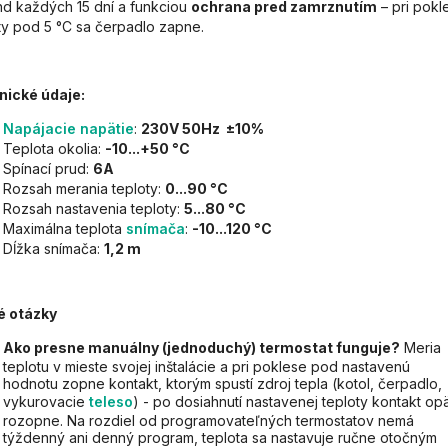
d každých 15 dní a funkciou
ochrana pred zamrznutím
– pri pokl
ty pod 5 °C sa čerpadlo zapne.
nické údaje:
Napájacie napätie
:
230V 50Hz ±10%
Teplota okolia:
-10...+50 °C
Spínací prud:
6A
Rozsah merania teploty:
0...90 °C
Rozsah nastavenia teploty:
5...80 °C
Maximálna teplota
snímača
:
-10...120 °C
Dĺžka snímača:
1,2 m
é otázky
Ako presne manuálny (jednoduchý) termostat funguje?
Meria
teplotu v mieste svojej inštalácie a pri poklese pod nastavenú
hodnotu zopne kontakt, ktorým spustí zdroj tepla (kotol, čerpadlo,
vykurovacie
teleso
) - po dosiahnutí nastavenej teploty kontakt op
rozopne. Na rozdiel od programovateľných termostatov nemá
týždenný ani denný program, teplota sa nastavuje ručne otočným