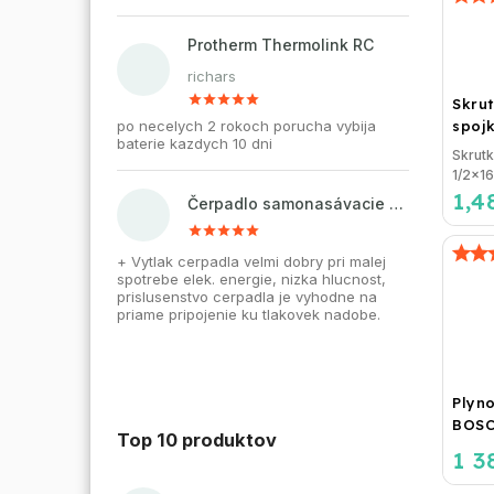
Protherm Thermolink RC
richars
Skru
po necelych 2 rokoch porucha vybija
spojk
baterie kazdych 10 dni
vonk
Skrut
1/2x16
1,4
závito
Čerpadlo samonasávacie WZI 750 na vodu, povrchové, liatinové
lisovan
+ Vytlak cerpadla velmi dobry pri malej
spotrebe elek. energie, nizka hlucnost,
prislusenstvo cerpadla je vyhodne na
priame pripojenie ku tlakovek nadobe.
Plyno
BOSC
Top 10 produktov
GC23
1 3
Záve
kond