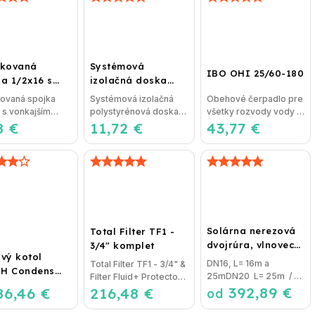
tkovaná
Systémová
IBO OHI 25/60-180
a 1/2x16 s
izolačná doska
ajším závitom
UHP55 pre
kovaná spojka
Systémová izolačná
Obehové čerpadlo pre
podlahové kúrenie
 s vonkajším
polystyrénová doska
všetky rozvody vody v
(STIROTERMAL
8 €
m bez nutnosti
11,72 €
UHP55 (STIROTERMAL
43,77 €
dome IBO OHI 25/60-
BASIC)
ia,...
BASIC) so zvýšenou...
180 ...
Solárna nerezová
Total Filter TF1 -
dvojrúra, vlnovec
3/4" komplet
vý kotol
BiSolar
DN16, L= 16m a
Total Filter TF1 - 3/4" &
H Condens
25mDN20 L= 25m / s
Filter Fluid+ Protector
00iW 24 P -
káblom a s izoláciou
392,89 €
86,46 €
216,48 €
Prevratná novinka
od
sný
PES o...
vo filtrácií...
enzačný