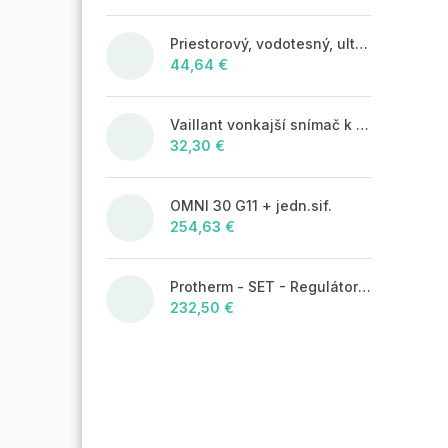
Priestorový, vodotesný, ultrazvukový plašič na kuny, myši a potkany DRAGON ULTRASONIC CH360 - napájanie na batérie 4xAA
44,64 €
Vaillant vonkajší snímač k ekvitermickým reguláciám
32,30 €
OMNI 30 G11 + jedn.sif.
254,63 €
Protherm - SET - Regulátor MiGo Select + brána MiGo Link
232,50 €