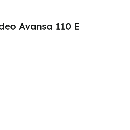
ovací kotol
deo Avansa 110 E