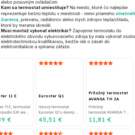
alebo posuvným ovládačom.
Kam sa termostat umiestňuje?
Na miesto, ktoré čo najlepšie
reprezentuje bežnú teplotu v miestnosti - mimo priameho
slnečné
žiarenia
, prievanu, radiátorov alebo iných zdrojov tepla/chladu,
ktoré by merania skreslili.
Musí montáž vykonať elektrikár?
Zapojenie termostatu do
elektrického obvodu vykurovacieho zdroja by mala vykonať osoba
elektrotechnickou kvalifikáciou, keďže ide o zásah do
elektroinštalácie a spínania záťaže.
Príložný termostat
ter 11 E
Euroster Q1
AVANSA TH 2A
er 11 E, termostat
Izbový termostat
Príložný
rpadlo (ÚK alebo
Euroster Q1 s denným
termostat AVANSA TH
89 €
Programovateľný
45,51 €
programom (poznáme
11,81 €
2A na obehové
or s...
aj ako EQ1) Termostat...
čerpadlo slúži na...