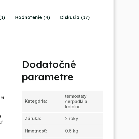
(1)
Hodnotenie (4)
Diskusia (17)
Dodatočné
parametre
termostaty
čí
Kategória
:
čerpadlá a
kotolne
,
e
Záruka
:
2 roky
sť
Hmotnosť
:
0.6 kg