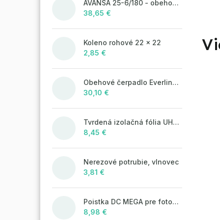
AVANSA 25-6/180 - obehové čerpadlo, pripojovací závit 6/4"
vykur
38,65 €
Vi
Koleno rohové 22 x 22
2,85 €
Obehové čerpadlo Everline 25/4/180
30,10 €
Tvrdená izolačná fólia UHP50 (STIROTERMAL SOLO)
8,45 €
Nerezové potrubie, vlnovec
3,81 €
Poistka DC MEGA pre fotovoltaické systémy 125A/80V
8,98 €