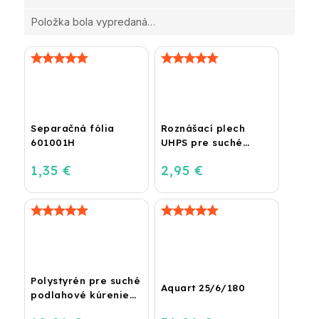
Položka bola vypredaná…
Separačná fólia
Roznášací plech
601001H
UHPS pre suché
podlahové kúrenie
1,35 €
2,95 €
Polystyrén pre suché
Aquart 25/6/180
podlahové kúrenie
UHPD (STIROTERMAL