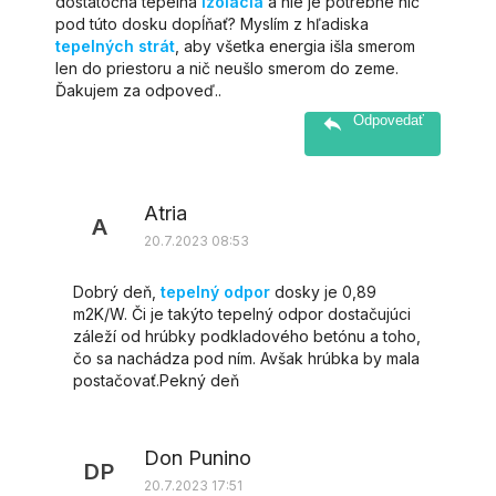
dostatočná tepelná
izolácia
a nie je potrebné nič
pod túto dosku dopĺňať? Myslím z hľadiska
tepelných strát
, aby všetka energia išla smerom
len do priestoru a nič neušlo smerom do zeme.
Ďakujem za odpoveď..
Odpovedať
Atria
A
20.7.2023 08:53
Dobrý deň,
tepelný odpor
dosky je 0,89
m2K/W. Či je takýto tepelný odpor dostačujúci
záleží od hrúbky podkladového betónu a toho,
čo sa nachádza pod ním. Avšak hrúbka by mala
postačovať.Pekný deň
Don Punino
DP
20.7.2023 17:51