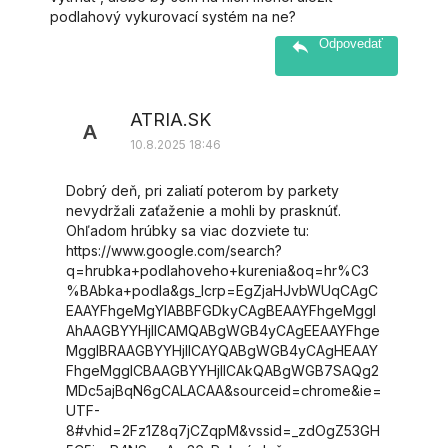
podlahový vykurovací systém na ne?
Odpovedať
ATRIA.SK
A
10.8.2025 18:46
Dobrý deň, pri zaliatí poterom by parkety
nevydržali zaťaženie a mohli by prasknúť.
Ohľadom hrúbky sa viac dozviete tu:
https://www.google.com/search?
q=hrubka+podlahoveho+kurenia&oq=hr%C3
%BAbka+podla&gs_lcrp=EgZjaHJvbWUqCAgC
EAAYFhgeMgYIABBFGDkyCAgBEAAYFhgeMggI
AhAAGBYYHjIICAMQABgWGB4yCAgEEAAYFhge
MggIBRAAGBYYHjIICAYQABgWGB4yCAgHEAAY
FhgeMggICBAAGBYYHjIICAkQABgWGB7SAQg2
MDc5ajBqN6gCALACAA&sourceid=chrome&ie=
UTF-
8#vhid=2Fz1Z8q7jCZqpM&vssid=_zdOgZ53GH