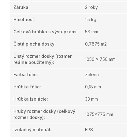
Záruka
:
2 roky
Hmotnosť
:
1.5 kg
Celková hrúbka s výstupkami
:
58 mm
Čistá plocha dosky
:
0,7875 m2
Čistý rozmer dosky (rozmer
1050 x 750 mm
reálne použiteľný)
:
Farba fólie
:
zelená
Hrúbka fólie
:
0,18 mm
Hrúbka izolácie
:
33 mm
Hrubý rozmer dosky (celkový
1075x775 mm
rozmer dosky)
:
Izolačný materiál
:
EPS