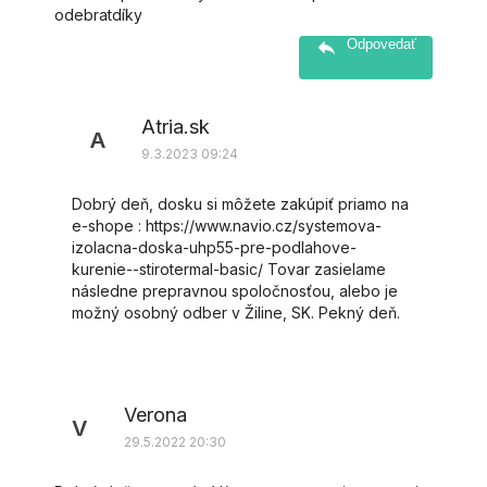
odebratdíky
Odpovedať
Atria.sk
A
9.3.2023 09:24
Dobrý deň, dosku si môžete zakúpiť priamo na
e-shope : https://www.navio.cz/systemova-
izolacna-doska-uhp55-pre-podlahove-
kurenie--stirotermal-basic/ Tovar zasielame
následne prepravnou spoločnosťou, alebo je
možný osobný odber v Žiline, SK. Pekný deň.
Verona
V
29.5.2022 20:30