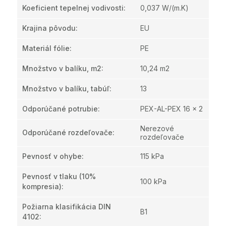
Koeficient tepelnej vodivosti
:
0,037 W/(m.K)
Krajina pôvodu
:
EU
Materiál fólie
:
PE
Množstvo v balíku, m2
:
10,24 m2
Množstvo v balíku, tabúľ
:
13
Odporúčané potrubie
:
PEX-AL-PEX 16 x 2
Nerezové
Odporúčané rozdeľovače
:
rozdeľovače
Pevnosť v ohybe
:
115 kPa
Pevnosť v tlaku (10%
100 kPa
kompresia)
:
Požiarna klasifikácia DIN
B1
4102
: