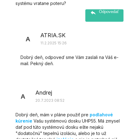
systému vratane poteru?
Odpovedať
ATRIA.SK
A
11.2.2025 15:26
Dobrý deň, odpoveď sme Vám zaslali na Váš e-
mail. Pekný deň.
Andrej
A
20.7.2023 08:52
Dobrý deň, mám v pláne použiť pre
podlahové
kúrenie
Vašu systémovú dosku UHP55. Má zmysel
dať pod túto systémovú dosku ešte nejakú
"dodatočnú" tepelnú izoláciu, alebo je to už