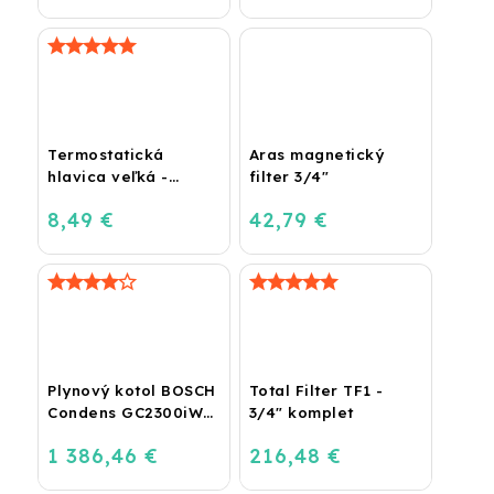
Termostatická
Aras magnetický
hlavica veľká -
filter 3/4"
lakovaná
8,49 €
42,79 €
Plynový kotol BOSCH
Total Filter TF1 -
Condens GC2300iW
3/4" komplet
24 P - Závesný
1 386,46 €
216,48 €
kondenzačný
vykurovací kotol