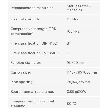
Stainless steel
Recommended manifolds
:
manifolds
Flexural strength
:
115 kPa
Compressive strength (10%
100 kPa
compression)
:
Fire classification DIN 4102
:
B1
Fire classification EN 13501-1
:
E
For pipe diameter
:
16 - 20 mm
Carton size
:
1145x795x600 mm
Pipe spacing
:
75,150,225 mm
Board thermal resistance
:
0.89 m2K/W
Temperature dimensional
80 °C
stability
: