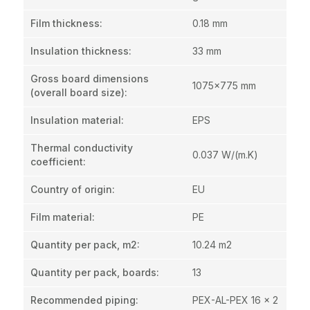
Film thickness
:
0.18 mm
Insulation thickness
:
33 mm
Gross board dimensions
1075x775 mm
(overall board size)
:
Insulation material
:
EPS
Thermal conductivity
0.037 W/(m.K)
coefficient
:
Country of origin
:
EU
Film material
:
PE
Quantity per pack, m2
:
10.24 m2
Quantity per pack, boards
:
13
Recommended piping
:
PEX-AL-PEX 16 x 2