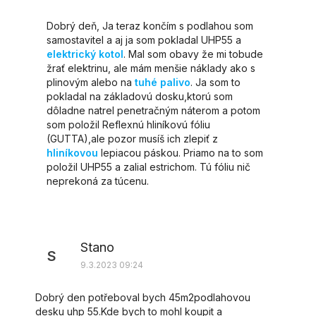
Dobrý deň, Ja teraz končím s podlahou som
samostavitel a aj ja som pokladal UHP55 a
elektrický kotol
. Mal som obavy že mi tobude
žrať elektrinu, ale mám menšie náklady ako s
plinovým alebo na
tuhé palivo
. Ja som to
pokladal na základovú dosku,ktorú som
dôladne natrel penetračným náterom a potom
som položil Reflexnú hliníkovú fóliu
(GUTTA),ale pozor musíš ich zlepiť z
hliníkovou
lepiacou páskou. Priamo na to som
položil UHP55 a zalial estrichom. Tú fóliu nič
neprekoná za túcenu.
Stano
S
9.3.2023 09:24
Dobrý den potřeboval bych 45m2podlahovou
desku uhp 55.Kde bych to mohl koupit a