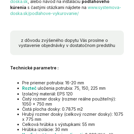
doska.sk
, alebo návod na inštaláciu
podlahového
kúrenia
s častými otázkami nájdete na
www.systemova-
doska.sk/podlahove-vykurovanie/
z dôvodu zvýšeného dopytu Vás prosíme o
vystavenie objednávky v dostatočnom predstihu
Technické parametre :
Pre priemer potrubia: 16-20 mm
Rozteč
uloženia potrubia: 75, 150, 225 mm
Izolačný materiál: EPS 120
Čistý rozmer dosky (rozmer reálne použiteľný):
1050 x 750 mm
Čistá plocha dosky: 0.7875 m2
Hrubý rozmer dosky (celkový rozmer dosky): 1075
x 775 mm
Celková hrúbka s výstupkami: 55 mm
Hrúbka izolácie: 30 mm