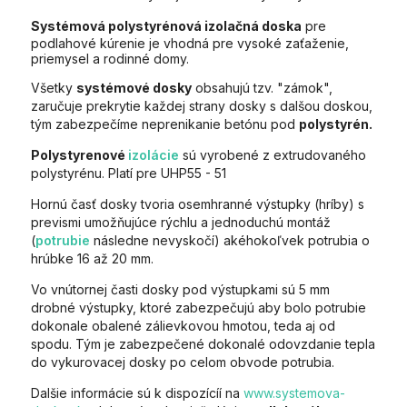
Systémová polystyrénová izolačná doska
pre
podlahové kúrenie je vhodná pre vysoké zaťaženie,
priemysel a rodinné domy.
Všetky
systémové dosky
obsahujú tzv. "zámok",
zaručuje prekrytie každej strany dosky s dalšou doskou,
tým zabezpečíme neprenikanie betónu pod
polystyrén.
Polystyrenové
izolácie
sú vyrobené z extrudovaného
polystyrénu. Platí pre UHP55 - 51
Hornú časť dosky tvoria osemhranné výstupky (hríby) s
prevismi umožňujúce rýchlu a jednoduchú montáž
(
potrubie
následne nevyskočí) akéhokoľvek potrubia o
hrúbke 16 až 20 mm.
Vo vnútornej časti dosky pod výstupkami sú 5 mm
drobné výstupky, ktoré zabezpečujú aby bolo potrubie
dokonale obalené zálievkovou hmotou, teda aj od
spodu. Tým je zabezpečené dokonalé odovzdanie tepla
do vykurovacej dosky po celom obvode potrubia.
Dalšie informácie sú k dispozícíí na
www.systemova-