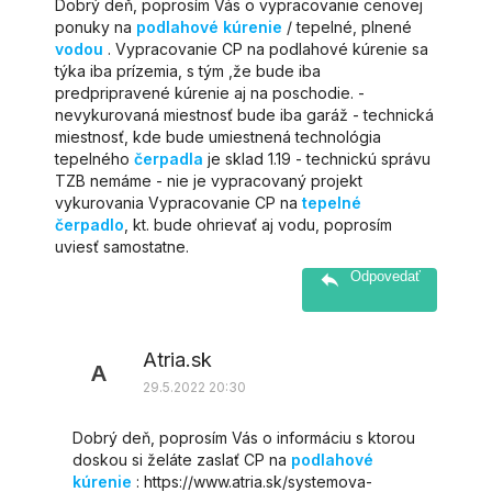
Dobrý deň, poprosím Vás o vypracovanie cenovej
ponuky na
podlahové kúrenie
/ tepelné, plnené
vodou
. Vypracovanie CP na podlahové kúrenie sa
týka iba prízemia, s tým ,že bude iba
predpripravené kúrenie aj na poschodie. -
nevykurovaná miestnosť bude iba garáž - technická
miestnosť, kde bude umiestnená technológia
tepelného
čerpadla
je sklad 1.19 - technickú správu
TZB nemáme - nie je vypracovaný projekt
vykurovania Vypracovanie CP na
tepelné
čerpadlo
, kt. bude ohrievať aj vodu, poprosím
uviesť samostatne.
Odpovedať
Atria.sk
A
29.5.2022 20:30
Dobrý deň, poprosím Vás o informáciu s ktorou
doskou si želáte zaslať CP na
podlahové
kúrenie
: https://www.atria.sk/systemova-