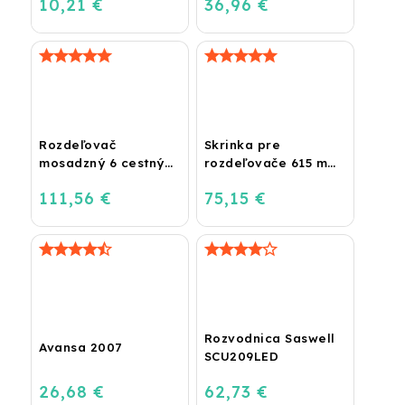
10,21 €
36,96 €
DRY)
Rozdeľovač
Skrinka pre
mosadzný 6 cestný
rozdeľovače 615 mm
pre podlahové
- nadomietková
111,56 €
75,15 €
kúrenie
Rozvodnica Saswell
Avansa 2007
SCU209LED
26,68 €
62,73 €