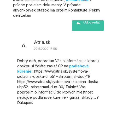
prílohe posielam dokumenty. V prípade
akýchkoľvek otázok ma prosím kontaktujte. Pekný
deň želám
Odpovedať
Atria.sk
A
22.5.2022 15:59
Dobrý deň, poprosím Vás o informáciu s ktorou
doskou si želáte zaslať CP na
podlahové
kúrenie
: https://www.atria.sk/systemova-
izolacna-doska-uhp51--stirotermal-duo-11/
https://www.atria.sk/systemova-izolacna-doska-
uhp52--stirotermal-duo-30/ Taktiež Vás
poprosím o informáciu do ktorých miestností
nepôjde podlahové kúrenie - garáž, sklady,... ?
Ďakujem.