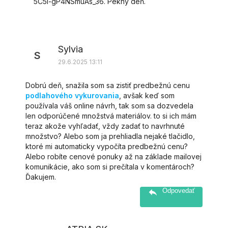
5C5i-gP4NSmuAs_36. Pekný deň.
Sylvia
S
29.6.2025 13:11
Dobrú deň, snažila som sa zistiť predbežnú cenu
podlahového vykurovania
, avšak keď som
používala váš online návrh, tak som sa dozvedela
len odporúčené množstvá materiálov. to si ich mám
teraz akože vyhľadať, vždy zadať to navrhnuté
množstvo? Alebo som ja prehliadla nejaké tlačidlo,
ktoré mi automaticky vypočíta predbežnú cenu?
Alebo robíte cenové ponuky až na základe mailovej
komunikácie, ako som si prečítala v komentároch?
Ďakujem.
Odpovedať