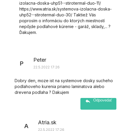
izolacna-doska-uhp51--stirotermal-duo-11/
https://www.atria.sk/systemova-izolacna-doska-
uhp52--stirotermal-duo-30/ Taktiež Vás
poprosím o informáciu do ktorých miestností
nepôjde podlahové kúrenie - garáž, sklady,... ?
Ďakujem.
Peter
P
22.5.2022 17:26
Dobry den, moze ist na systemove dosky sucheho
podlahoveho kurenia priamo laminatova alebo
drevena podlaha ? Dakujem
Odpovedať
Atria.sk
A
22.5.2022 17:26