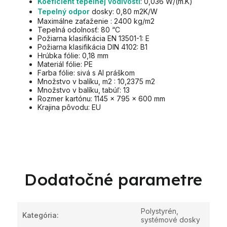
Koeficient tepelnej vodivosti
: 0,036 W/(m.K)
Tepelný odpor
dosky: 0,80 m2K/W
Maximálne zaťaženie : 2400 kg/m2
Tepelná odolnosť: 80 “C
Požiarna klasifikácia EN 13501-1: E
Požiarna klasifikácia DIN 4102: B1
Hrúbka fólie: 0,18 mm
Materiál fólie: PE
Farba fólie: sivá s Al práškom
Množstvo v balíku, m2 : 10,2375 m2
Množstvo v balíku, tabúľ: 13
Rozmer kartónu: 1145 x 795 x 600 mm
Krajina pôvodu: EU
Dodatočné parametre
Polystyrén,
Kategória
:
systémové dosky