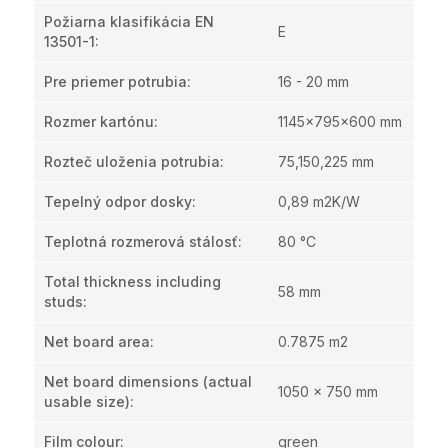
Požiarna klasifikácia EN
E
13501-1
:
Pre priemer potrubia
:
16 - 20 mm
Rozmer kartónu
:
1145x795x600 mm
Rozteč uloženia potrubia
:
75,150,225 mm
Tepelný odpor dosky
:
0,89 m2K/W
Teplotná rozmerová stálosť
:
80 °C
Total thickness including
58 mm
studs
:
Net board area
:
0.7875 m2
Net board dimensions (actual
1050 x 750 mm
usable size)
:
Film colour
:
green