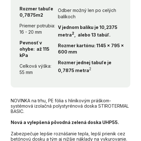
Rozmer tabuľe
Odber možný len po celých
0,7875m2
balíkoch
Priemer potrubia:
V jednom balíku je 10,2375
16 - 20 mm
2
metra
, alebo 13 tabúľ.
Pevnosť v
Rozmer kartónu: 1145 x 795 x
ohybe: až 115
600 mm
kPa
Rozmer jednej tabuľe je
Celková výška:
2
0,7875 metra
55 mm
NOVINKA na trhu, PE fólia s hliníkovým práškom-
systémová izolačná polystyrénová doska STIROTERMAL
BASIC.
Nová a vylepšená pôvodná zelená doska UHP55.
Zabezpečuje lepšie roznášanie tepla, lepší prienik cez
betónovú dosku a tým aj nižšie náklady na vykurovanie.