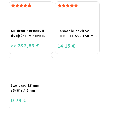
Solárna nerezová
Tesnenie závitov
dvojrúra, vlnovec
LOCTITE 55 - 160 m,
BiSolar
návin
392,89 €
14,15 €
od
Izolácia 18 mm
(3/8") / 9mm
0,74 €