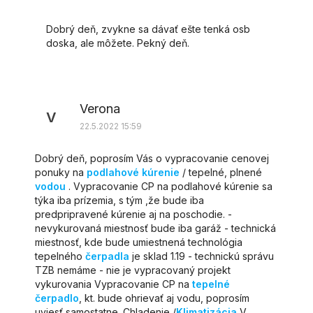
Dobrý deň, zvykne sa dávať ešte tenká osb
doska, ale môžete. Pekný deň.
Verona
V
22.5.2022 15:59
Dobrý deň, poprosím Vás o vypracovanie cenovej
ponuky na
podlahové kúrenie
/ tepelné, plnené
vodou
. Vypracovanie CP na podlahové kúrenie sa
týka iba prízemia, s tým ,že bude iba
predpripravené kúrenie aj na poschodie. -
nevykurovaná miestnosť bude iba garáž - technická
miestnosť, kde bude umiestnená technológia
tepelného
čerpadla
je sklad 1.19 - technickú správu
TZB nemáme - nie je vypracovaný projekt
vykurovania Vypracovanie CP na
tepelné
čerpadlo
, kt. bude ohrievať aj vodu, poprosím
uviesť samostatne. Chladenie /
Klimatizácia
V