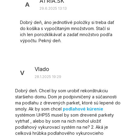
ATRIA.SK
A
29.6.2025 13:13
Dobrý deň, áno jednotlivé položky si treba dať
do košíka s vypočítaným množstvom. Stačí si
ich len porozklikávať a zadať množstvo podľa
výpočtu. Pekný deň.
Vlado
V
28.1.2025 19:29
Dobrý deň. Chcel by som urobiť rekonštrukciu
staršieho domu. Dom je podpivničený a súčasnosti
ma podlahu z drevených parket, ktoré sú lepené do
smoly. Ak by som chcel
podlahové kúrenie
systémom UHP55 musel by som drevené parkety
vytrhať , alebo by som na nich mohol uložiť
podlahový vykurovací systém na ne? 2. Aká je
celková hrúbka podlahového vykurovcieho