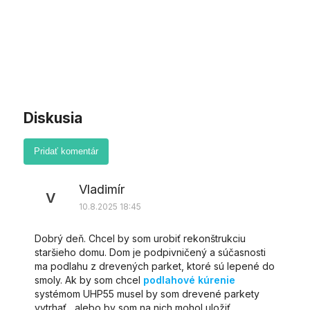
Diskusia
Pridať komentár
Výpis diskusií
Vladimír
V
10.8.2025 18:45
Dobrý deň. Chcel by som urobiť rekonštrukciu
staršieho domu. Dom je podpivničený a súčasnosti
ma podlahu z drevených parket, ktoré sú lepené do
smoly. Ak by som chcel
podlahové kúrenie
systémom UHP55 musel by som drevené parkety
vytrhať , alebo by som na nich mohol uložiť