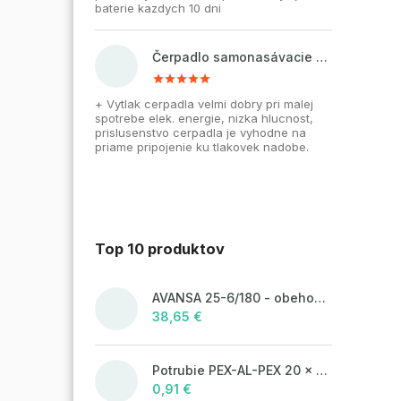
baterie kazdych 10 dni
Čerpadlo samonasávacie WZI 750 na vodu, povrchové, liatinové
+ Vytlak cerpadla velmi dobry pri malej
spotrebe elek. energie, nizka hlucnost,
prislusenstvo cerpadla je vyhodne na
priame pripojenie ku tlakovek nadobe.
Top 10 produktov
AVANSA 25-6/180 - obehové čerpadlo, pripojovací závit 6/4"
38,65 €
Potrubie PEX-AL-PEX 20 x 2 pre vykurovanie, podlahové kúrenie a vodu
0,91 €