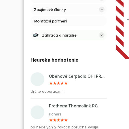
Zaujímavé články
Montážni partneri
Záhrada a náradie
Heureka hodnotenie
Obehové čerpadlo OHI PRO 32-60/180 pre kúrenie a cirkuláciu vody
Určite odporúčam!
Protherm Thermolink RC
richars
po necelych 2 rokoch porucha vybija