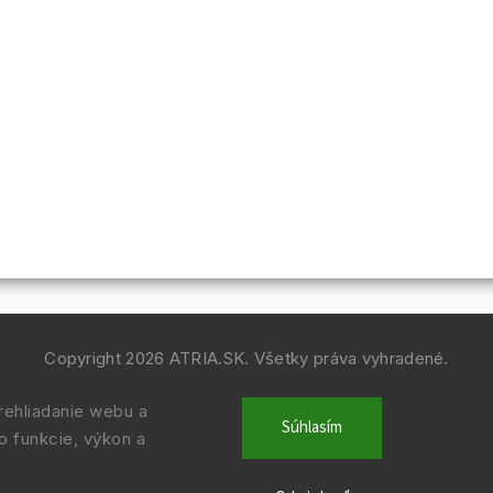
Copyright 2026
ATRIA.SK
. Všetky práva vyhradené.
Vytvořil
Shoptet
| Design
Shoptak.cz.
ehliadanie webu a
Súhlasím
o funkcie, výkon a