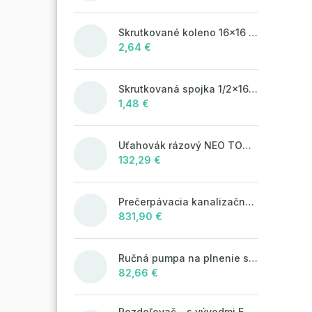
Skrutkované koleno 16x16 so šróbením
2,64 €
Skrutkovaná spojka 1/2x16 s vonkajším závitom
1,48 €
Uťahovák rázový NEO TOOLS 04-720
132,29 €
Prečerpávacia kanalizačná šachta KOMPAKT MAX 1300x1000 na odpadovú vodu
831,90 €
Ručná pumpa na plnenie solárnych systémov
82,66 €
Rozdeľovač - s vývodmi EK - 3/4"xEK; 2cestný; nikel