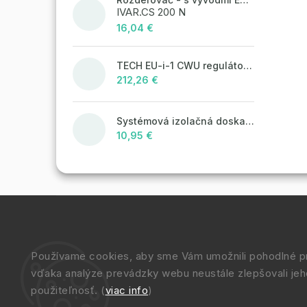
IVAR.CS 200 N
16,04 €
TECH EU-i-1 CWU regulátor pre vykurovacie systémy, pre obsluhu 1 pohonu ventilu + obeh TÚV
212,26 €
Systémová izolačná doska STIROTERMAL DUO 20
10,95 €
Používame cookies, aby sme Vám umožnili pohodlné pr
vďaka analýze prevádzky webu neustále zlepšovali jeh
použiteľnosť. (
viac info
)