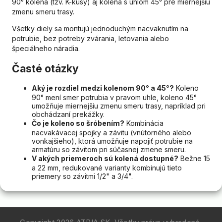
90° kolená (tzv. K-kusy) aj kolená s uhlom 45° pre miernejšiu
zmenu smeru trasy.
Všetky diely sa montujú jednoduchým nacvaknutím na
potrubie, bez potreby zvárania, letovania alebo
špeciálneho náradia.
Časté otázky
Aký je rozdiel medzi kolenom 90° a 45°?
Koleno
90° mení smer potrubia v pravom uhle, koleno 45°
umožňuje miernejšiu zmenu smeru trasy, napríklad pri
obchádzaní prekážky.
Čo je koleno so šróbením?
Kombinácia
nacvakávacej spojky a závitu (vnútorného alebo
vonkajšieho), ktorá umožňuje napojiť potrubie na
armatúru so závitom pri súčasnej zmene smeru.
V akých priemeroch sú kolená dostupné?
Bežne 15
a 22 mm, redukované varianty kombinujú tieto
priemery so závitmi 1/2" a 3/4".