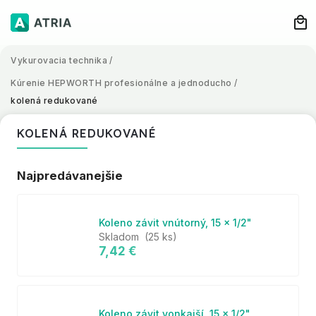
Vykurovacia technika
/
Kúrenie HEPWORTH profesionálne a jednoducho
/
kolená redukované
KOLENÁ REDUKOVANÉ
Najpredávanejšie
Koleno závit vnútorný, 15 x 1/2"
Skladom
(25 ks)
7,42 €
Koleno závit vonkajší, 15 x 1/2"