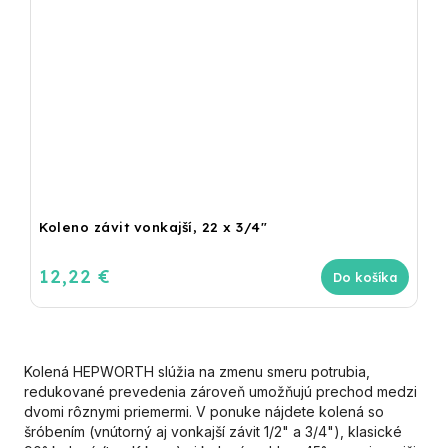
Koleno závit vonkajší, 22 x 3/4"
12,22 €
Do košíka
Kolená HEPWORTH slúžia na zmenu smeru potrubia,
redukované prevedenia zároveň umožňujú prechod medzi
dvomi rôznymi priemermi. V ponuke nájdete kolená so
šróbením (vnútorný aj vonkajší závit 1/2" a 3/4"), klasické