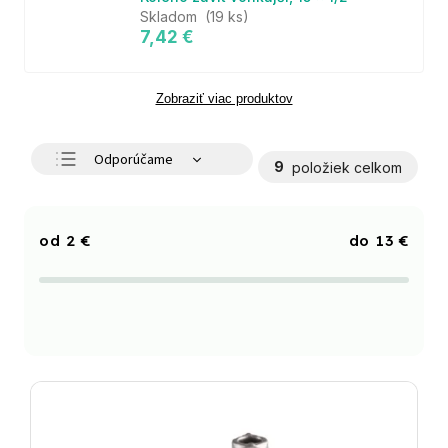
Skladom
(19 ks)
7,42 €
Zobraziť viac produktov
Odporúčame
9
položiek celkom
Najlacnejšie
Najdrahšie
2
€
13
€
Najpredávanejšie
Abecedne