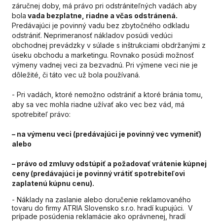
záručnej doby, má
pr
ávo pri odstrániteľných vadách aby
bola
vada bezplatne, riadne a včas odstránená.
Predávajúci je povinný vadu bez zbytočného odkladu
odstrániť. Neprimeranosť nákladov posúdi vedúci
obchodnej prevádzky v súlade s inštrukciami obdržanými z
úseku obchodu a marketingu. Rovnako posúdi možnosť
výmeny vadnej veci za bezvadnú. Pri výmene veci nie je
dôležité, či táto vec už bola používaná.
- Pri vadách, ktoré nemožno odstrániť a ktoré bránia tomu,
aby sa vec mohla riadne užívať ako vec bez vád, má
spotrebiteľ
pr
ávo:
– na výmenu veci (predávajúci je povinný vec vymeniť)
alebo
–
pr
ávo od zmluvy odstúpiť a požadovať vrátenie kúpnej
ceny (predávajúci je povinný vrátiť spotrebiteľovi
zaplatenú kúpnu cenu).
- Náklady na zaslanie alebo doručenie reklamovaného
tovaru do firmy ATRIA Slovensko s.r.o. hradí kupujúci. V
prípade posúdenia reklamácie ako oprávnenej, hradí