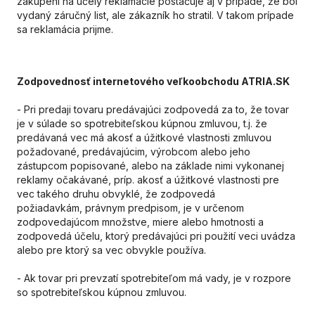
zakúpení na účely reklamácie postačuje aj v
pr
ípade, že bol
vydaný záručný list, ale zákazník ho stratil. V takom
pr
ípade
sa reklamácia prijme.
Zodpovednosť internetového veľkoobchodu ATRIA.SK
- Pri predaji tovaru predávajúci zodpovedá za to, že tovar
je v súlade so spotrebiteľskou kúpnou zmluvou, t.j. že
predávaná vec má akosť a úžitkové vlastnosti zmluvou
požadované, predávajúcim, výrobcom alebo jeho
zástupcom popisované, alebo na základe nimi vykonanej
reklamy očakávané,
pr
íp. akosť a úžitkové vlastnosti pre
vec takého druhu obvyklé, že zodpovedá
požiadavkám,
pr
ávnym predpisom, je v určenom
zodpovedajúcom množstve, miere alebo hmotnosti a
zodpovedá účelu, ktorý predávajúci pri použití veci uvádza
alebo pre ktorý sa vec obvykle používa.
- Ak tovar pri prevzatí spotrebiteľom má vady, je v rozpore
so spotrebiteľskou kúpnou zmluvou.