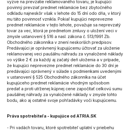
vyzve na prevzatie reklamovaného tovaru, je kupujúci
povinný prevziať predmet reklamácie bez zbytočného
odkladu najneskôr však v lehote do 15 dní odo dňa, v ktorý
mu táto povinnosť vznikla. Pokiaľ kupujúci neprevezme
predmet reklamácie v tejto lehote, považuje sa neprevzatý
tovar za vec, ktorá je predmetom zmluvy o uložení veci v
zmysle ustanovení § 516 a nasl. zákona č. 513/1991 Zb.
Obchodného zákonníka v znení neskorších predpisov.
Predávajúci je oprávnený kupujúcemu účtovať za uloženie
reklamovanej veci paušálnu náhradu za vynaložené náklady
vo výške 2 € za každý aj začatý deň uloženia a v prípade,
že kupujúci neprevezme predmet reklamácie do 30 dní je
predávajúci oprávnený v súlade s podmienkami uvedenými
v ustanovení § 525 Obchodného zákonníka na účet
kupujúceho predmet reklamácie vhodným spôsobom
predať a proti utŕženej kúpnej cene započítať celkovú sumu
paušálnej náhrady za vynaložené náklady v zmysle tohto
bodu, ako aj ostatné svoje pohľadávky voči kupujúcemu.
Pr
áva spotrebiteľa - kupujúce od ATRIA.SK
- Pri vadách tovaru, ktoré spotrebiteľ uplatní v priebehu