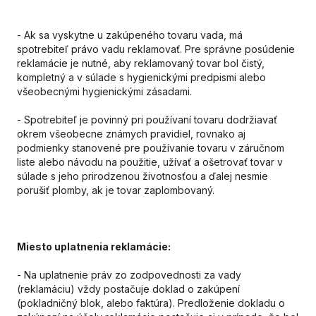
- Ak sa vyskytne u zakúpeného tovaru vada, má
spotrebiteľ
pr
ávo vadu reklamovať. Pre správne posúdenie
reklamácie je nutné, aby reklamovaný tovar bol čistý,
kompletný a v súlade s hygienickými predpismi alebo
všeobecnými hygienickými zásadami.
- Spotrebiteľ je povinný pri používaní tovaru dodržiavať
okrem všeobecne známych pravidiel, rovnako aj
podmienky stanovené pre používanie tovaru v záručnom
liste alebo návodu na použitie, užívať a ošetrovať tovar v
súlade s jeho prirodzenou životnosťou a ďalej nesmie
porušiť plomby, ak je tovar zaplombovaný.
Miesto uplatnenia reklamácie:
- Na uplatnenie
pr
áv zo zodpovednosti za vady
(reklamáciu) vždy postačuje doklad o zakúpení
(pokladničný blok, alebo faktúra). Predloženie dokladu o