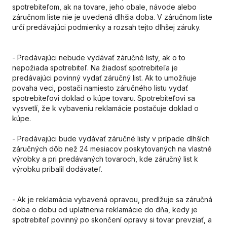
spotrebiteľom, ak na tovare, jeho obale, návode alebo
záručnom liste nie je uvedená dlhšia doba. V záručnom liste
určí predávajúci podmienky a rozsah tejto dlhšej záruky.
- Predávajúci nebude vydávať záručné listy, ak o to
nepožiada spotrebiteľ. Na žiadosť spotrebiteľa je
predávajúci povinný vydať záručný list. Ak to umožňuje
povaha veci, postačí namiesto záručného listu vydať
spotrebiteľovi doklad o kúpe tovaru. Spotrebiteľovi sa
vysvetlí, že k vybaveniu reklamácie postačuje doklad o
kúpe.
- Predávajúci bude vydávať záručné listy v
pr
ípade dlhších
záručných dôb než 24 mesiacov poskytovaných na vlastné
výrobky a pri predávaných tovaroch, kde záručný list k
výrobku pribalil dodávateľ.
- Ak je reklamácia vybavená opravou, predlžuje sa záručná
doba o dobu od uplatnenia reklamácie do dňa, kedy je
spotrebiteľ povinný po skončení opravy si tovar prevziať, a