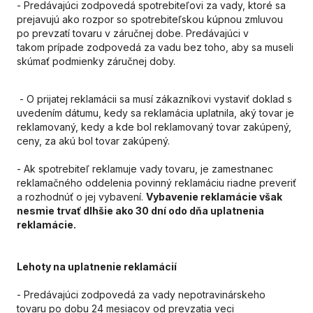
- Predávajúci zodpovedá spotrebiteľovi za vady, ktoré sa
prejavujú ako rozpor so spotrebiteľskou kúpnou zmluvou
po prevzatí tovaru v záručnej dobe. Predávajúci v
takom
pr
ípade zodpovedá za vadu bez toho, aby sa museli
skúmať podmienky záručnej doby.
- O prijatej reklamácii sa musí zákazníkovi vystaviť doklad s
uvedením dátumu, kedy sa reklamácia uplatnila, aký tovar je
reklamovaný, kedy a kde bol reklamovaný tovar zakúpený,
ceny, za akú bol tovar zakúpený.
- Ak spotrebiteľ reklamuje vady tovaru, je zamestnanec
reklamačného oddelenia povinný reklamáciu riadne preveriť
a rozhodnúť o jej vybavení.
Vybavenie reklamácie však
nesmie trvať dlhšie ako 30 dní odo dňa uplatnenia
reklamácie.
Lehoty na uplatnenie reklamácií
- Predávajúci zodpovedá za vady nepotravinárskeho
tovaru po dobu 24 mesiacov od prevzatia veci