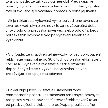
to aj v
pr
ípade, že tak kupujúci neurobil. Predávajúci je
povinný vydať kupujúcemu potvrdenie o tom, kedy uplatnil
toto
pr
ávo, ako aj o vykonaní opravy a o dobe jej trvania.
- Ak je reklamácia vybavená výmenou vadného tovaru za
tovar bez vád, plynie pre nový tovar nová záručná doba
znovu odo dňa prevzatia novej veci alebo odo dňa, kedy
bol zákazník povinný si vec po vybavení reklamácie
vyzdvihnúť.
- V
pr
ípade, že si spotrebiteľ nevyzdvihol vec po vybavení
reklamácie (maximálne po 30 dňoch od prijatia reklamácie),
hoci sa mu vybavenie reklamácie riadne oznámilo
doporučeným listom s výzvou na vyzdvihnutie veci,
predávajúci postupuje nasledovne:
- Pokiaľ kupujúcemu v zmysle ustanovení tohto
reklamačného poriadku a ustanovení príslušných právnych
predpisov vznikne povinnosť prevziať reklamovaný tovar
od predávajúceho alebo ho predávajúci preukázateľne