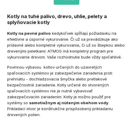
Kotly na tuhé palivo, drevo, uhlie, pelety a
splyňovacie kotly
Kotly na pevné palivo
kedykoľvek spĺňajú požiadavku na
efektívne a úsporné vykurovanie. Či už sa prevádzkuje ako
prídavné alebo kompletné vykurovanie, či už so štiepkou alebo
drevenými peletkami: ATMOS má kompletný program pre
vykurovanie drevom. Vaše rozhodnutie bude vždy spoľahlivé.
Povinnou výbavou kotlov určených do uzavretých
spaľovacích systémov je zabezpečenie zariadenia proti
prehriatiu - dochladzovacia šmyčka alebo pretlakové
bezpečnostné zariadenie. Kotly určené do otvorených
spaľovacích systémov nie je nutné vybavovať
zabezpečovacím zariadením. Kotly je možno použiť pre
systémy so
samotiažnym aj núteným obehom vody
.
Prikladací otvor je konštrukčne prispôsobený prikladaniu
drevených polien.