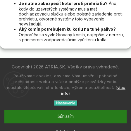
Je nutné zabezpečiť kotol proti prehriatiu?
Áno,
kotly do uzavretých systémov musia mať
dochladzovaciu slučku alebo poistné zariadenie proti
prehriatiu, otvorené systémy toto vybavenie
nevyžadujú.
Aký komín potrebujem ku kotlu na tuhé palivo?
Odporúča sa vyvložkovaný komín, najlepšie z nerezu,
s priemerom zodpovedajúcim vyústeniu kotla.
Copyright 2026
ATRIA.SK
. Všetky práva vyhradené.
Používame cookies, aby sme Vám umožnili pohodlné
Vytvořil
Shoptet
| Design
Shoptak.cz.
prehliadanie webu a vďaka analýze prevádzky webu
neustále zlepšovali jeho funkcie, výkon a použiteľnosť. (
viac
info
)
Nastavenie
Súhlasím