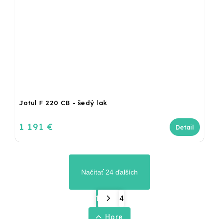
Jotul F 220 CB - šedý lak
1 191 €
Detail
Načítať 24 ďalších
1
4
Hore