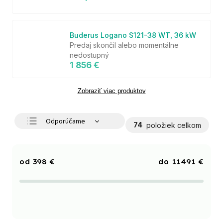
Buderus Logano S121-38 WT, 36 kW
Predaj skončil alebo momentálne
nedostupný
1 856 €
Zobraziť viac produktov
Odporúčame
74
položiek celkom
Najlacnejšie
Najdrahšie
398
€
11491
€
Najpredávanejšie
Abecedne