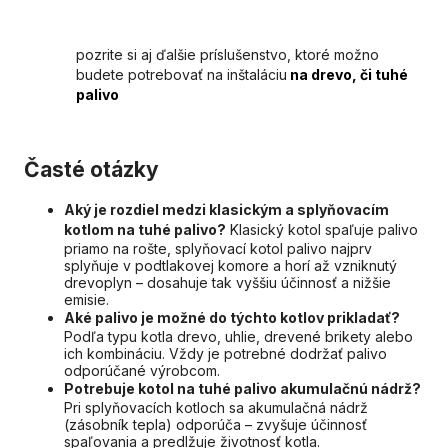
pozrite si aj ďalšie príslušenstvo, ktoré možno
budete potrebovať na inštaláciu
na drevo, či tuhé
palivo
Časté otázky
Aký je rozdiel medzi klasickým a splyňovacím
kotlom na tuhé palivo?
Klasický kotol spaľuje palivo
priamo na rošte, splyňovací kotol palivo najprv
splyňuje v podtlakovej komore a horí až vzniknutý
drevoplyn – dosahuje tak vyššiu účinnosť a nižšie
emisie.
Aké palivo je možné do týchto kotlov prikladať?
Podľa typu kotla drevo, uhlie, drevené brikety alebo
ich kombináciu. Vždy je potrebné dodržať palivo
odporúčané výrobcom.
Potrebuje kotol na tuhé palivo akumulačnú nádrž?
Pri splyňovacích kotloch sa akumulačná nádrž
(zásobník tepla) odporúča – zvyšuje účinnosť
spaľovania a predlžuje životnosť kotla.