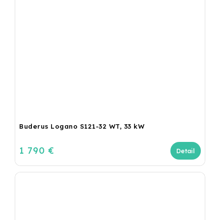
Buderus Logano S121-32 WT, 33 kW
1 790 €
Detail