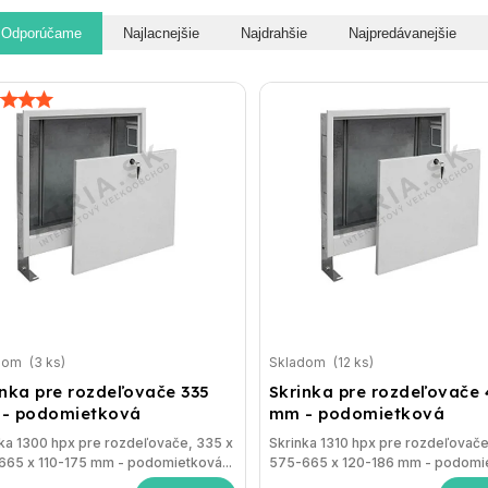
Odporúčame
Najlacnejšie
Najdrahšie
Najpredávanejšie
dom
(3 ks)
Skladom
(12 ks)
inka pre rozdeľovače 335
Skrinka pre rozdeľovače 
- podomietková
mm - podomietková
ka 1300 hpx pre rozdeľovače, 335 x
Skrinka 1310 hpx pre rozdeľovače
665 x 110-175 mm - podomietková...
575-665 x 120-186 mm - podomie