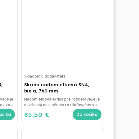
Skladom u dodávateľa
,
Skriňa nadomietková SN4,
biela, 760 mm
vače je
Nadomietková skriňa pre rozdeľovače je
v vo...
navrhnutá na uloženie rozdeľovačov vo...
85,50 €
ošíka
Do košíka