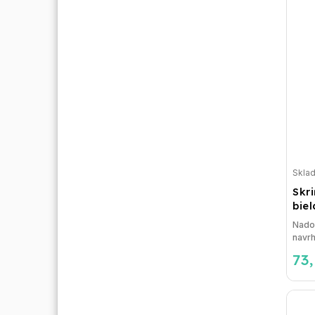
Skla
Skr
bie
Nado
navrh
73