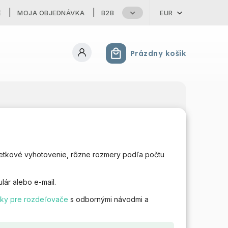
E
MOJA OBJEDNÁVKA
B2B
EUR
Prázdny košík
Nákupný košík
etkové vyhotovenie, rôzne rozmery podľa počtu
lár alebo e-mail.
nky pre rozdeľovače
s odbornými návodmi a