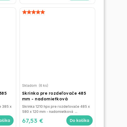
Skladom
(6 ks)
385
Skrinka pre rozdeľovače 485
mm - nadomietková
e 385 x
Skrinka 1210 hpx pre rozdeľovače 485 x
580 x 120 mm - nadomietková ...
67,53 €
ošíka
Do košíka