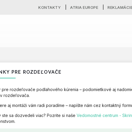
KONTAKTY
ATRIA EUROPE
REKLAMÁCI
NKY PRE ROZDEĽOVAČE
y pre rozdeľovače podlahového kúrenia – podomietkové aj nadomi
v rozdeľovača.
bere aj montáži vám radi poradíme – napíšte nám cez kontaktný formu
 ste sa dozvedeli viac? Pozrite si naše
Vedomostné centrum - Skri
nstvom.