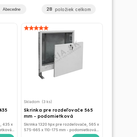
28
položiek celkom
Abecedne
Skladom
(3 ks)
435
Skrinka pre rozdeľovače 565
mm - podomietková
, 435 x
Skrinka 1320 hpx pre rozdeľovače, 565 x
tková...
575-665 x 110-175 mm - podomietková...