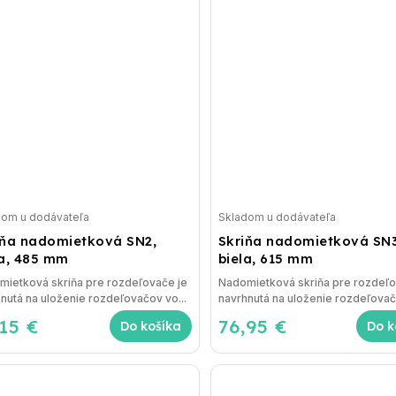
dom u dodávateľa
Skladom u dodávateľa
iňa nadomietková SN2,
Skriňa nadomietková SN3
la, 485 mm
biela, 615 mm
mietková skriňa pre rozdeľovače je
Nadomietková skriňa pre rozdeľo
nutá na uloženie rozdeľovačov vo...
navrhnutá na uloženie rozdeľovačo
,15 €
76,95 €
Do košíka
Do k