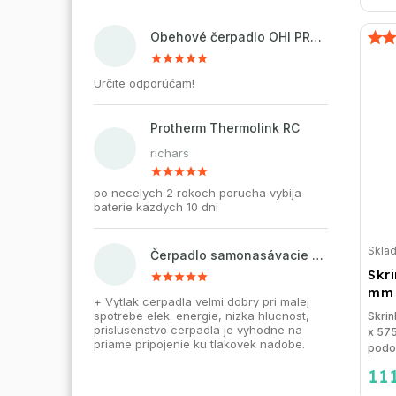
Obehové čerpadlo OHI PRO 32-60/180 pre kúrenie a cirkuláciu vody
Určite odporúčam!
Protherm Thermolink RC
richars
po necelych 2 rokoch porucha vybija
baterie kazdych 10 dni
Skla
Čerpadlo samonasávacie WZI 750 na vodu, povrchové, liatinové
Skr
mm 
+ Vytlak cerpadla velmi dobry pri malej
spotrebe elek. energie, nizka hlucnost,
Skrin
prislusenstvo cerpadla je vyhodne na
x 57
priame pripojenie ku tlakovek nadobe.
podom
11