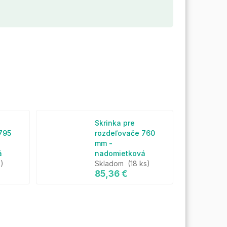
Skrinka pre
795
rozdeľovače 760
mm -
á
nadomietková
s)
Skladom
(18 ks)
85,36 €