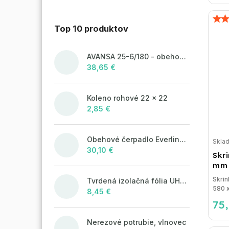
Top 10 produktov
AVANSA 25-6/180 - obehové čerpadlo, pripojovací závit 6/4"
38,65 €
Koleno rohové 22 x 22
2,85 €
Obehové čerpadlo Everline 25/4/180
Skla
30,10 €
Skr
mm 
Skrin
Tvrdená izolačná fólia UHP50 (STIROTERMAL SOLO)
580 x
8,45 €
75
Nerezové potrubie, vlnovec