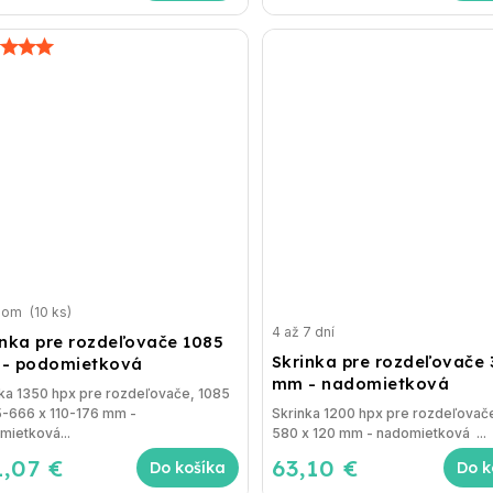
dom
(10 ks)
4 až 7 dní
inka pre rozdeľovače 1085
Skrinka pre rozdeľovače 
- podomietková
mm - nadomietková
ka 1350 hpx pre rozdeľovače, 1085
5-666 x 110-176 mm -
Skrinka 1200 hpx pre rozdeľovač
ietková...
580 x 120 mm - nadomietková ...
1,07 €
63,10 €
Do košíka
Do k