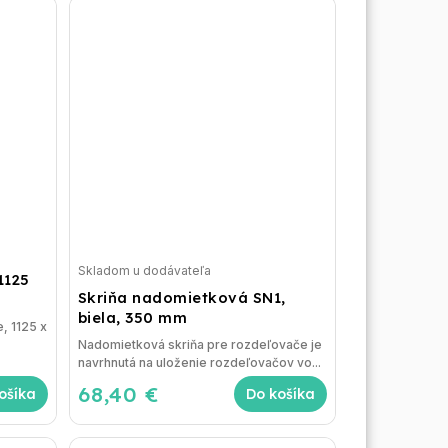
Skladom u dodávateľa
1125
Skriňa nadomietková SN1,
biela, 350 mm
, 1125 x
Nadomietková skriňa pre rozdeľovače je
navrhnutá na uloženie rozdeľovačov vo...
68,40 €
ošíka
Do košíka