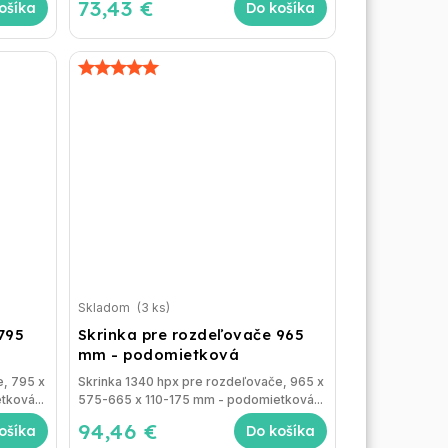
73,43 €
ošíka
Do košíka
Skladom
(3 ks)
795
Skrinka pre rozdeľovače 965
mm - podomietková
e, 795 x
Skrinka 1340 hpx pre rozdeľovače, 965 x
ková...
575-665 x 110-175 mm - podomietková...
94,46 €
ošíka
Do košíka