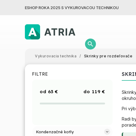
ESHOP ROKA 2025 S VYKUROVACOU TECHNIKOU
Vykurovacia technika
/
Skrinky pre rozdeľovače
SKRI
FILTRE
63
€
119
€
Skrink
okruho
Pri vý
Radi by
porade
Kondenzačné kotly