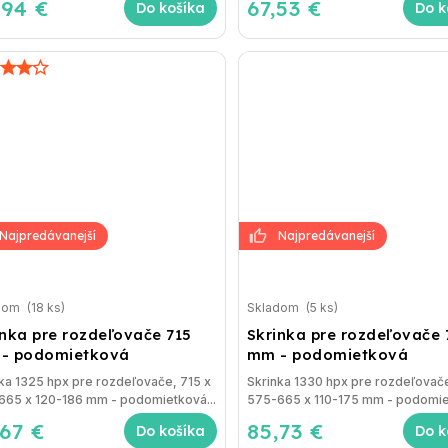
,94 €
67,53 €
Do košíka
Do k
dom
(18 ks)
Skladom
(5 ks)
inka pre rozdeľovače 715
Skrinka pre rozdeľovače 
- podomietková
mm - podomietková
ka 1325 hpx pre rozdeľovače, 715 x
Skrinka 1330 hpx pre rozdeľovač
665 x 120-186 mm - podomietková...
575-665 x 110-175 mm - podomiet
,67 €
85,73 €
Do košíka
Do k