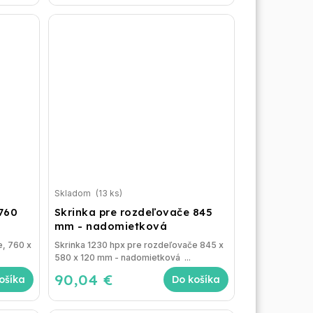
Skladom
(13 ks)
 760
Skrinka pre rozdeľovače 845
mm - nadomietková
e, 760 x
Skrinka 1230 hpx pre rozdeľovače 845 x
580 x 120 mm - nadomietková ...
90,04 €
ošíka
Do košíka