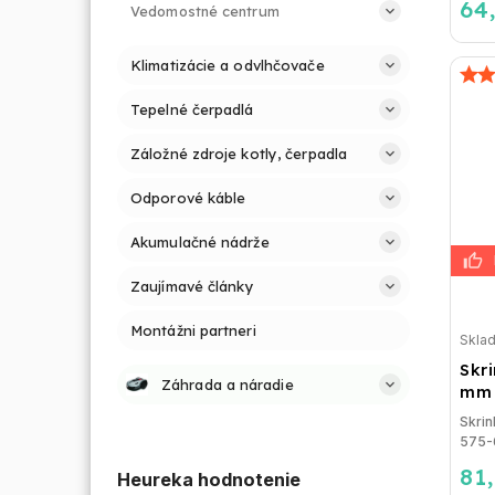
64
Vedomostné centrum
Klimatizácie a odvlhčovače
Tepelné čerpadlá
Záložné zdroje kotly, čerpadla
Odporové káble
Akumulačné nádrže
Zaujímavé články
Montážni partneri
Skla
Skr
Záhrada a náradie
mm 
Skrin
575-
81
Heureka hodnotenie