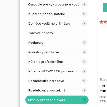
Čerpadlá pre vykurovanie a vodu
Kúpeľňa, sanita, batérie
Domáce vodárne a filtrácia
Tlakové nádoby
Radiátory
Radiátory rebríkové
Kúrenie profesionálne
Kúrenie HEPWORTH profesionálne a jednoducho
Skla
Rozdeľovače nerezové
Skr
mm 
Rozdeľovače mosadzné
Skrin
Skrinky pre rozdeľovače
575-