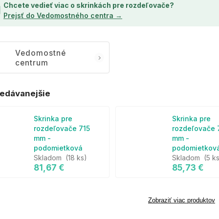
Chcete vedieť viac o skrinkách pre rozdeľovače?
Prejsť do Vedomostného centra →
Vedomostné
centrum
edávanejšie
Skrinka pre
Skrinka pre
rozdeľovače 715
rozdeľovače 
mm -
mm -
podomietková
podomietkov
Skladom
(18 ks)
Skladom
(5 k
81,67 €
85,73 €
Zobraziť viac produktov