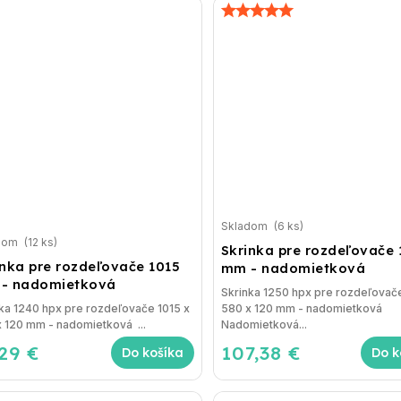
Skladom
(6 ks)
dom
(12 ks)
Skrinka pre rozdeľovače 
inka pre rozdeľovače 1015
mm - nadomietková
- nadomietková
Skrinka 1250 hpx pre rozdeľovače
ka 1240 hpx pre rozdeľovače 1015 x
580 x 120 mm - nadomietková
 120 mm - nadomietková ...
Nadomietková...
,29 €
107,38 €
Do košíka
Do k