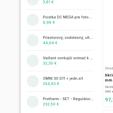
3,81 €
Poistka DC MEGA pre fotovoltaické systémy 125A/80V
8,98 €
Priestorový, vodotesný, ultrazvukový plašič na kuny, myši a potkany DRAGON ULTRASONIC CH360 - napájanie na batérie 4xAA
44,64 €
Vaillant vonkajší snímač k ekvitermickým reguláciám
32,30 €
Skla
Skr
OMNI 30 G11 + jedn.sif.
mm 
254,63 €
Skrin
580 x
97
Protherm - SET - Regulátor MiGo Select + brána MiGo Link
232,50 €