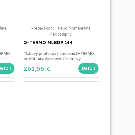
álne
Predaj skončil alebo momentálne
nedostupný
Q-TERMO MLBDP 144
TERMO
Tlakový prietokový ohrievač Q-TERMO
MLBDP 144 Vlastnosti:Elektrický...
261,55 €
Detail
Detail