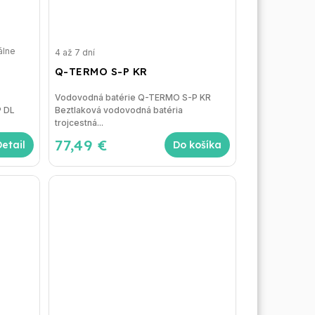
álne
4 až 7 dní
Q-TERMO S-P KR
Vodovodná batérie Q-TERMO S-P KR
P DL
Beztlaková vodovodná batéria
trojcestná...
77,49 €
Detail
Do košíka