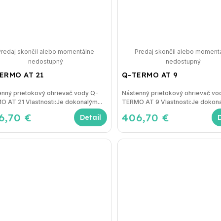
Predaj skončil alebo momentálne
Predaj skončil alebo moment
nedostupný
nedostupný
ERMO AT 21
Q-TERMO AT 9
enný prietokový ohrievač vody Q-
Nástenný prietokový ohrievač vo
 AT 21 Vlastnosti:Je dokonalým...
TERMO AT 9 Vlastnosti:Je dokona
6,70 €
406,70 €
Detail