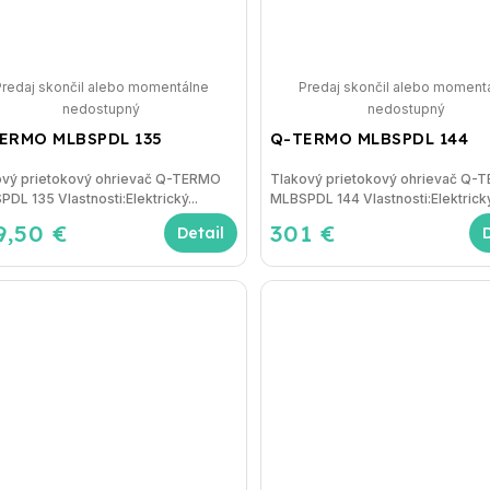
Predaj skončil alebo momentálne
Predaj skončil alebo moment
nedostupný
nedostupný
ERMO MLBSPDL 135
Q-TERMO MLBSPDL 144
ový prietokový ohrievač Q-TERMO
Tlakový prietokový ohrievač Q-
DL 135 Vlastnosti:Elektrický...
MLBSPDL 144 Vlastnosti:Elektrický
9,50 €
301 €
Detail