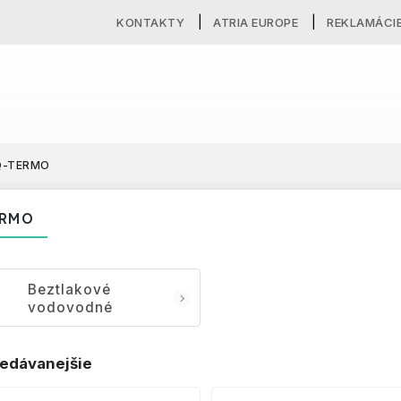
KONTAKTY
ATRIA EUROPE
REKLAMÁCI
Q-TERMO
ERMO
Beztlakové
vodovodné
batérie
edávanejšie