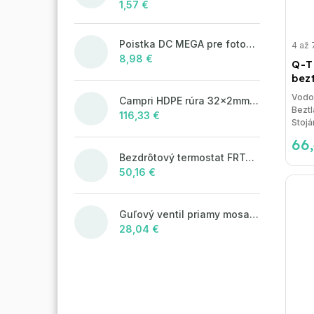
1,57 €
Poistka DC MEGA pre fotovoltaické systémy 400A/80V
4 až 
8,98 €
Q-T
bezt
Vodo
Campri HDPE rúra 32x2mm - 100m
Bezt
116,33 €
Stoj
66
Bezdrôtový termostat FRT7B2 antracit
50,16 €
Guľový ventil priamy mosadzný pre rozdeľovač so šróbením 1" + teplomer 0°C - 80°C, MODRÝ motýľ
28,04 €