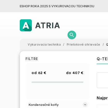
ESHOP ROKA 2025 S VYKUROVACOU TECHNIKOU
Vykurovacia technika
/
Prietokové ohrievače
/
Q-T
FILTRE
62
€
407
€
Najpr
Kondenzačné kotly