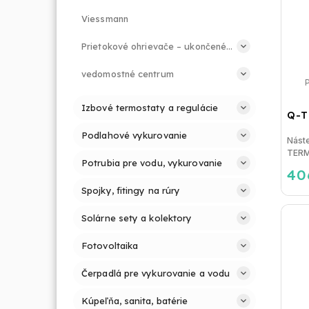
Viessmann
Prietokové ohrievače – ukončené modely
vedomostné centrum
Izbové termostaty a regulácie
Q-T
Podlahové vykurovanie
Nást
TERMO
Potrubia pre vodu, vykurovanie
40
Spojky, fitingy na rúry
Solárne sety a kolektory
Fotovoltaika
Čerpadlá pre vykurovanie a vodu
Kúpeľňa, sanita, batérie