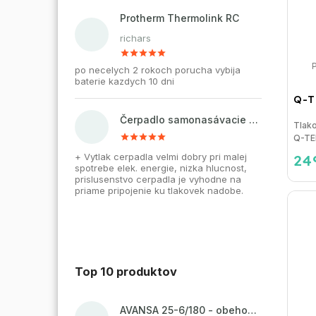
Protherm Thermolink RC
richars
po necelych 2 rokoch porucha vybija
baterie kazdych 10 dni
Q-T
Čerpadlo samonasávacie WZI 750 na vodu, povrchové, liatinové
Tlako
Q-TE
24
+ Vytlak cerpadla velmi dobry pri malej
spotrebe elek. energie, nizka hlucnost,
prislusenstvo cerpadla je vyhodne na
priame pripojenie ku tlakovek nadobe.
Top 10 produktov
AVANSA 25-6/180 - obehové čerpadlo, pripojovací závit 6/4"