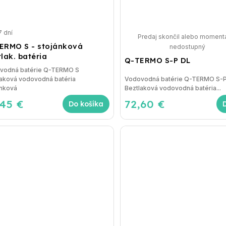
7 dní
Predaj skončil alebo moment
ERMO S - stojánková
nedostupný
lak. batéria
Q-TERMO S-P DL
vodná batérie Q-TERMO S
laková vodovodná batéria
Vodovodná batérie Q-TERMO S-
ánková
Beztlaková vodovodná batéria...
,45 €
72,60 €
Do košíka