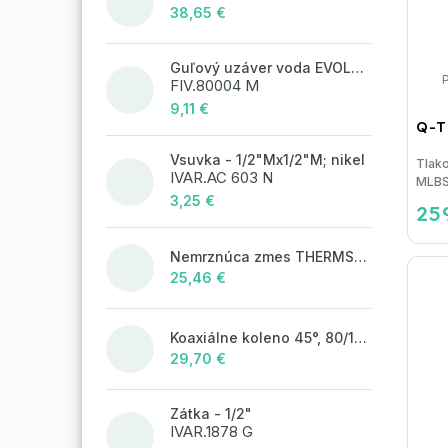
38,65 €
Guľový uzáver voda EVOLUTION - 1/2"FM; motýľ
FIV.80004 M
9,11 €
Q-T
Vsuvka - 1/2"Mx1/2"M; nikel
Tlak
IVAR.AC 603 N
MLBSP
3,25 €
25
Nemrznúca zmes THERMSOL EKO
25,46 €
Koaxiálne koleno 45°, 80/125 mm
29,70 €
Zátka - 1/2"
IVAR.1878 G