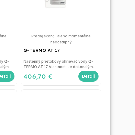
álne
Predaj skončil alebo momentálne
nedostupný
Q-TERMO AT 17
dy Q-
Nástenný prietokový ohrievač vody Q-
alým...
TERMO AT 17 Vlastnosti:Je dokonalým...
406,70 €
Detail
Detail