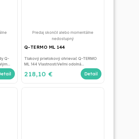
álne
Predaj skončil alebo momentálne
nedostupný
Q-TERMO ML 144
dy Q-
Tlakový prietokový ohrievač Q-TERMO
lým...
ML 144 Vlastnosti:Veľmi odolná...
218,10 €
Detail
Detail