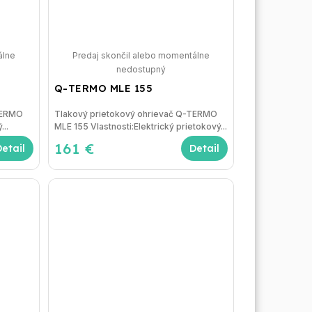
álne
Predaj skončil alebo momentálne
nedostupný
Q-TERMO MLE 155
TERMO
Tlakový prietokový ohrievač Q-TERMO
...
MLE 155 Vlastnosti:Elektrický prietokový...
161 €
Detail
Detail