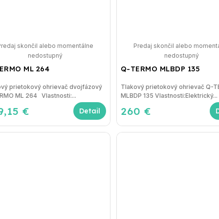
Predaj skončil alebo momentálne
Predaj skončil alebo moment
nedostupný
nedostupný
ERMO ML 264
Q-TERMO MLBDP 135
vý prietokový ohrievač dvojfázový
Tlakový prietokový ohrievač Q-
RMO ML 264 Vlastnosti:...
MLBDP 135 Vlastnosti:Elektrický...
9,15 €
260 €
Detail