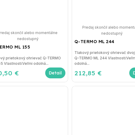
Predaj skončil alebo moment
Predaj skončil alebo momentálne
nedostupný
nedostupný
Q-TERMO ML 244
ERMO ML 155
Tlakový prietokový ohrievač dvo
ový prietokový ohrievač Q-TERMO
Q-TERMO ML 244 Vlastnosti:Veľm
5 Vlastnosti:Veľmi odolná...
odolná...
0,50 €
212,85 €
Detail