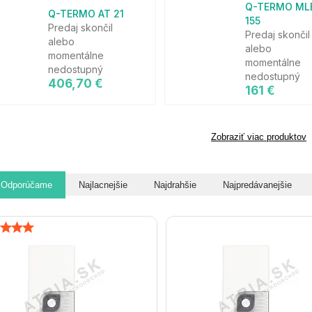
Q-TERMO ML
Q-TERMO AT 21
155
Predaj skončil
Predaj skončil
alebo
alebo
momentálne
momentálne
nedostupný
nedostupný
406,70 €
161 €
Zobraziť viac produktov
Odporúčame
Najlacnejšie
Najdrahšie
Najpredávanejšie