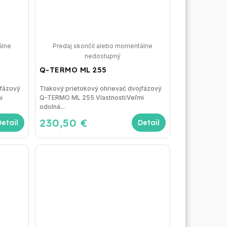
álne
Predaj skončil alebo momentálne
nedostupný
Q-TERMO ML 255
jfázový
Tlakový prietokový ohrievač dvojfázový
i
Q-TERMO ML 255 Vlastnosti:Veľmi
odolná...
230,50 €
Detail
Detail