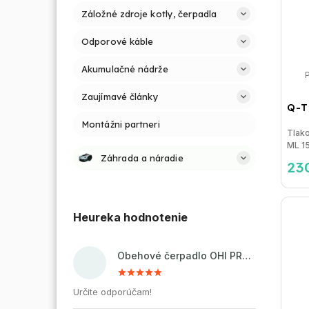
Záložné zdroje kotly, čerpadla
Odporové káble
Akumulačné nádrže
Zaujímavé články
Q-T
Montážni partneri
Tlak
ML 15
Záhrada a náradie
23
Heureka hodnotenie
Obehové čerpadlo OHI PRO 32-60/180 pre kúrenie a cirkuláciu vody
Určite odporúčam!