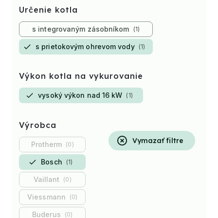
Určenie kotla
s integrovaným zásobníkom
1
s prietokovým ohrevom vody
1
Výkon kotla na vykurovanie
vysoký výkon nad 16 kW
1
Výrobca
Vymazať filtre
Protherm
0
Bosch
1
Vaillant
0
Viessmann
0
Buderus
0