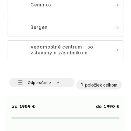
Geminox
Bergen
Vedomostné centrum - so
vstavaným zásobníkom
Odporúčame
1
položiek celkom
Najlacnejšie
Najdrahšie
1989
€
1990
€
Najpredávanejšie
Abecedne