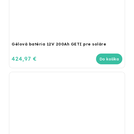
Gélová batéria 12V 200Ah GETI pre soláre
424,97 €
Do košíka