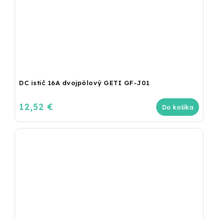
DC istič 16A dvojpólový GETI GF-J01
12,52 €
Do košíka