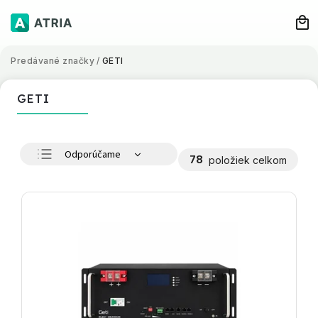
Predávané značky
/
GETI
GETI
Odporúčame
78
položiek celkom
Najlacnejšie
Najdrahšie
Najpredávanejšie
Abecedne