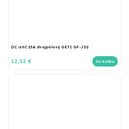
DC istič 25A dvojpólový GETI GF-J02
12,52 €
Do košíka