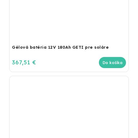
Gélová batéria 12V 180Ah GETI pre soláre
367,51 €
Do košíka