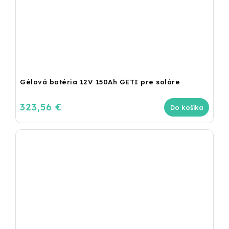
Gélová batéria 12V 150Ah GETI pre soláre
323,56 €
Do košíka