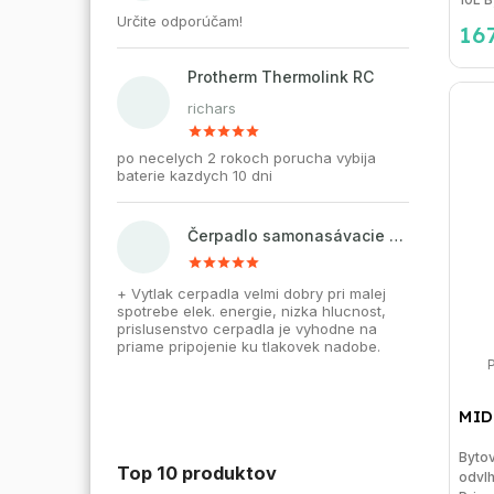
Určite odporúčam!
16
Protherm Thermolink RC
richars
po necelych 2 rokoch porucha vybija
baterie kazdych 10 dni
Čerpadlo samonasávacie WZI 750 na vodu, povrchové, liatinové
+ Vytlak cerpadla velmi dobry pri malej
spotrebe elek. energie, nizka hlucnost,
prislusenstvo cerpadla je vyhodne na
priame pripojenie ku tlakovek nadobe.
MID
Byto
Top 10 produktov
odvl