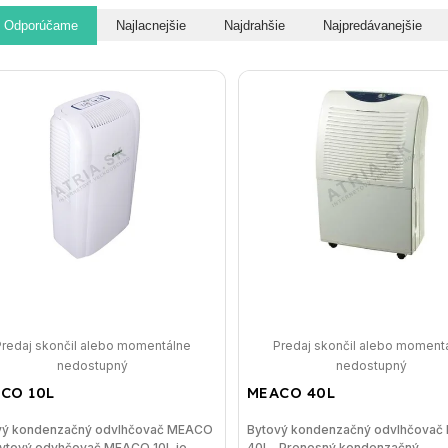
Odporúčame
Najlacnejšie
Najdrahšie
Najpredávanejšie
Predaj skončil alebo momentálne
Predaj skončil alebo moment
nedostupný
nedostupný
CO 10L
MEACO 40L
vý kondenzačný odvlhčovač MEACO
Bytový kondenzačný odvlhčova
ytový odvhčovač MEACO 10L je...
40L Prenosný kondenzačný...