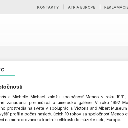
KONTAKTY
ATRIA EUROPE
REKLAMÁCI
CO
oločnosti
ris a Michelle Michael založili spoločnosť Meaco v roku 1991, 
lné zariadenia pre múzeá a umelecké galérie. V roku 1992 Me
ého prostredia na svete v spolupráci s Victoria and Albert Muse
vyšší profil a počas nasledujúcich 10 rokov sa spoločnosť Meaco e
ní na monitorovanie a kontrolu vlhkosti do múzeí v celej Európe.