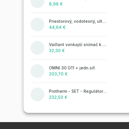
8,98 €
Priestorový, vodotesný, ultrazvukový plašič na kuny, myši a potkany DRAGON ULTRASONIC CH360 - napájanie na batérie 4xAA
44,64 €
Vaillant vonkajší snímač k ekvitermickým reguláciám
32,30 €
OMNI 30 G11 + jedn.sif.
203,70 €
Protherm - SET - Regulátor MiGo Select + brána MiGo Link
232,50 €