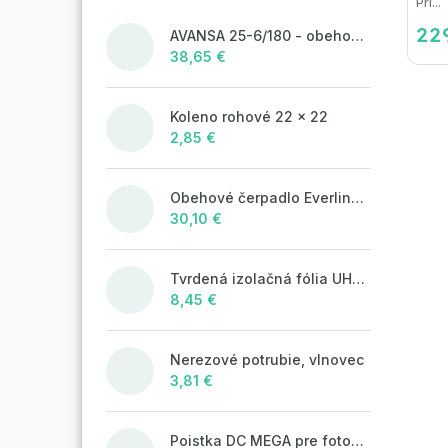
Pri...
22
AVANSA 25-6/180 - obehové čerpadlo, pripojovací závit 6/4"
38,65 €
Koleno rohové 22 x 22
2,85 €
Obehové čerpadlo Everline 25/4/180
30,10 €
Tvrdená izolačná fólia UHP50 (STIROTERMAL SOLO)
8,45 €
Nerezové potrubie, vlnovec
3,81 €
Poistka DC MEGA pre fotovoltaické systémy 125A/80V