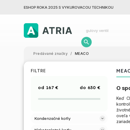
ESHOP ROKA 2025 S VYKUROVACOU TECHNIKOU
Predávané značky
/
MEACO
MEA
FILTRE
167
€
630
€
O sp
Keď Ch
kontro
životn
oveľa 
Kondenzačné kotly
zariade
Nízkoteplotné kotly