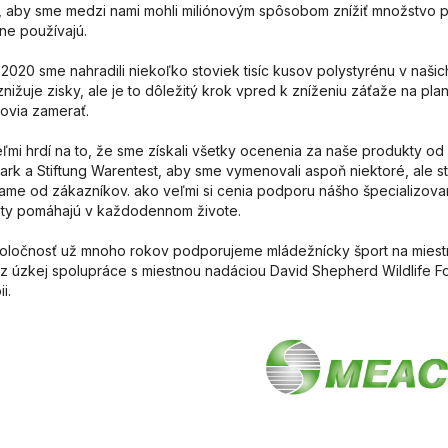
d, aby sme medzi nami mohli miliónovým spôsobom znížiť množstvo p
ne používajú.
2020 sme nahradili niekoľko stoviek tisíc kusov polystyrénu v našic
znižuje zisky, ale je to dôležitý krok vpred k zníženiu záťaže na plan
ovia zamerať.
ľmi hrdí na to, že sme získali všetky ocenenia za naše produkty 
ark a Stiftung Warentest, aby sme vymenovali aspoň niektoré, ale s
ame od zákazníkov. ako veľmi si cenia podporu nášho špecializova
ty pomáhajú v každodennom živote.
oločnosť už mnoho rokov podporujeme mládežnícky šport na miestnej
 z úzkej spolupráce s miestnou nadáciou David Shepherd Wildlife F
i.