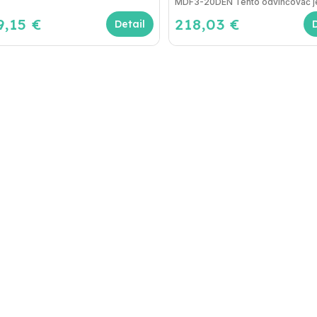
MDF3-20DEN Tento odvlhčovač je
9,15 €
218,03 €
Detail