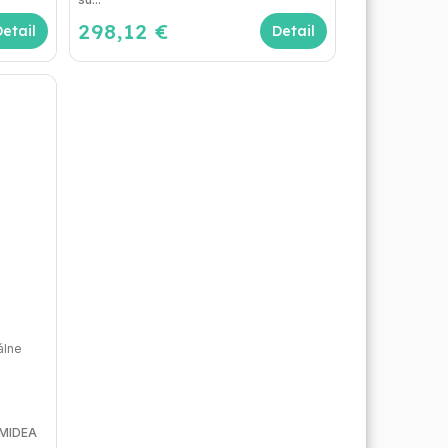
298,12 €
Detail
Detail
álne
 MIDEA