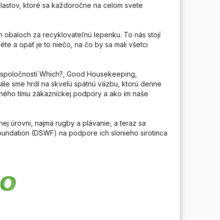
lastov, ktoré sa každoročne na celom svete
h obaloch za recyklovateľnú lepenku. To nás stojí
éte a opäť je to niečo, na čo by sa mali všetci
od spoločností Which?, Good Housekeeping,
tále sme hrdí na skvelú spätnú väzbu, ktorú denne
ného tímu zákazníckej podpory a ako im naše
 úrovni, najmä rugby a plávanie, a teraz sa
oundation (DSWF) na podpore ich slonieho sirotinca