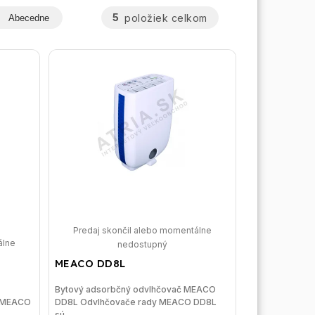
5
položiek celkom
Abecedne
Predaj skončil alebo momentálne
álne
nedostupný
MEACO DD8L
Bytový adsorbčný odvlhčovač MEACO
č MEACO
DD8L Odvlhčovače rady MEACO DD8L
sú...