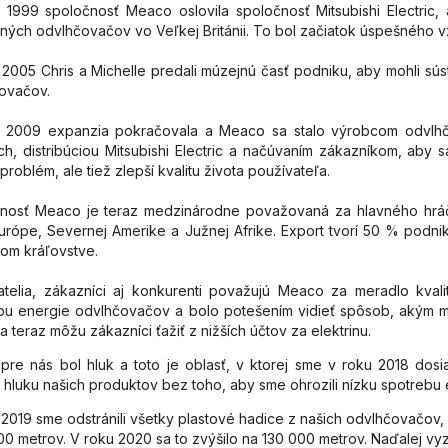
 1999 spoločnosť Meaco oslovila spoločnosť Mitsubishi Electric, 
ných odvlhčovačov vo Veľkej Británii. To bol začiatok úspešného vzť
2005 Chris a Michelle predali múzejnú časť podniku, aby mohli súst
ovačov.
 2009 expanzia pokračovala a Meaco sa stalo výrobcom odvlhčo
h, distribúciou Mitsubishi Electric a načúvaním zákazníkom, aby
 problém, ale tiež zlepší kvalitu života používateľa.
nosť Meaco je teraz medzinárodne považovaná za hlavného hráča
Európe, Severnej Amerike a Južnej Afrike. Export tvorí 50 % podnik
om kráľovstve.
telia, zákazníci aj konkurenti považujú Meaco za meradlo kvalit
bu energie odvlhčovačov a bolo potešením vidieť spôsob, akým mno
 a teraz môžu zákazníci ťažiť z nižších účtov za elektrinu.
 pre nás bol hluk a toto je oblasť, v ktorej sme v roku 2018 dos
u hluku našich produktov bez toho, aby sme ohrozili nízku spotrebu 
 2019 sme odstránili všetky plastové hadice z našich odvlhčovačov,
00 metrov. V roku 2020 sa to zvýšilo na 130 000 metrov. Naďalej v