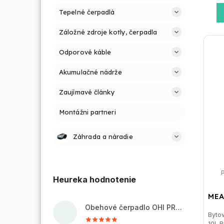
Tepelné čerpadlá
Záložné zdroje kotly, čerpadla
Odporové káble
Akumulačné nádrže
Zaujímavé články
Montážni partneri
Záhrada a náradie
Heureka hodnotenie
MEA
Obehové čerpadlo OHI PRO 32-60/180 pre kúrenie a cirkuláciu vody
Byto
10L B