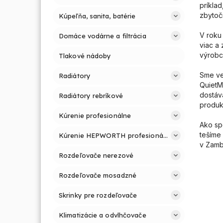
príkla
zbytoč
Kúpeľňa, sanita, batérie
V roku 
Domáce vodárne a filtrácia
viac a 
výrobc
Tlakové nádoby
Sme ve
Radiátory
QuietM
dostáv
Radiátory rebríkové
produk
Kúrenie profesionálne
Ako sp
tešíme
Kúrenie HEPWORTH profesionálne a jednoducho
v Zambi
Rozdeľovače nerezové
Rozdeľovače mosadzné
Skrinky pre rozdeľovače
Klimatizácie a odvlhčovače