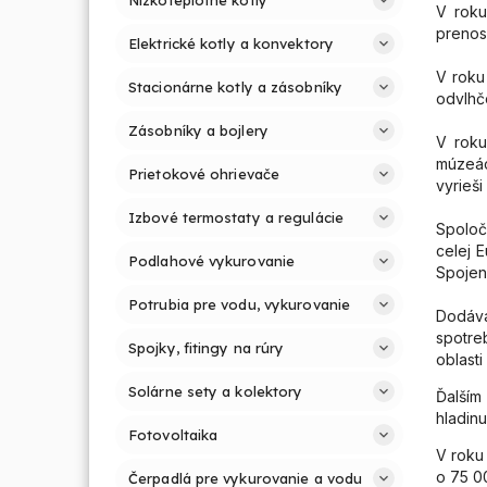
V roku
prenos
Elektrické kotly a konvektory
V roku 
Stacionárne kotly a zásobníky
odvlhč
Zásobníky a bojlery
V roku
múzeác
Prietokové ohrievače
vyrieši
Izbové termostaty a regulácie
Spoloč
celej 
Podlahové vykurovanie
Spojen
Potrubia pre vodu, vykurovanie
Dodáva
spotre
Spojky, fitingy na rúry
oblasti
Solárne sety a kolektory
Ďalším
hladin
Fotovoltaika
V roku
o 75 0
Čerpadlá pre vykurovanie a vodu