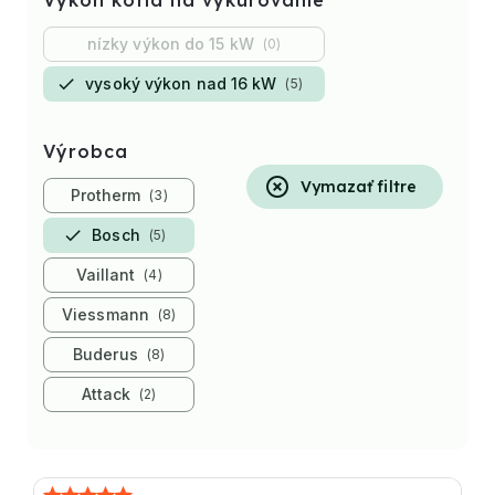
Výkon kotla na vykurovanie
nízky výkon do 15 kW
0
vysoký výkon nad 16 kW
5
Výrobca
Vymazať filtre
Protherm
3
Bosch
5
Vaillant
4
Viessmann
8
Buderus
8
Attack
2