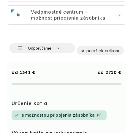
Vedomostné centrum -
možnosť pripojenia zásobníka
Odporúčame
5
položiek celkom
Najlacnejšie
Najdrahšie
1341
€
2710
€
Najpredávanejšie
Abecedne
Určenie kotla
s možnosťou pripojenia zásobníka
5