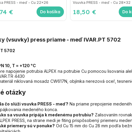
Vsuvka PRESS - meď - Cu 22x26
Vsuvka PRESS - meď - Cu 28x32
,74 €
18,50 €
Do košíka
Do k
ky (vsuvky) press priame - meď IVAR.PT 5702
PT 5702
PN 10, T = +120 °C
pre napojenie potrubia ALPEX na potrubie Cu pomocou lisovania al
IVAR.TR 4430
materiál niklovaná mosadz CW617N, objímka nerezová oceľ, tesnen
é otázky
Na čo slúži vsuvka PRESS - meď?
Na priame prepojenie medenéh
spájkovania medeného konca.
Ako sa vsuvka pripája k medenému potrubiu?
Zalisovaním rovnak
LPEX PRESS, na strane medi je fiting prispôsobený priemeru medene
Aké priemery sú v ponuke?
Od Cu 15 mm do Cu 28 mm podľa bežn
nštaláciách.