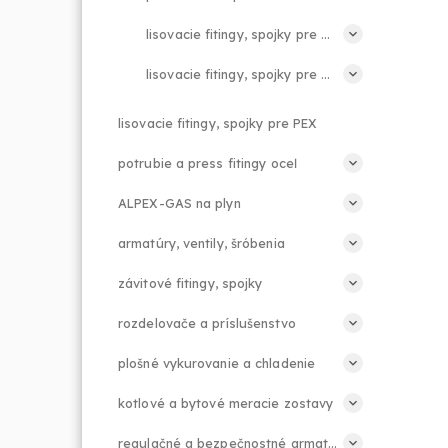
lisovacie fitingy, spojky pre ALPEX PRESS - PPSU
lisovacie fitingy, spojky pre ALPEX PUSH - PPSU
lisovacie fitingy, spojky pre PEX
potrubie a press fitingy oceľ
ALPEX-GAS na plyn
armatúry, ventily, šróbenia
závitové fitingy, spojky
rozdelovače a príslušenstvo
plošné vykurovanie a chladenie
kotlové a bytové meracie zostavy
regulačné a bezpečnostné armatúry