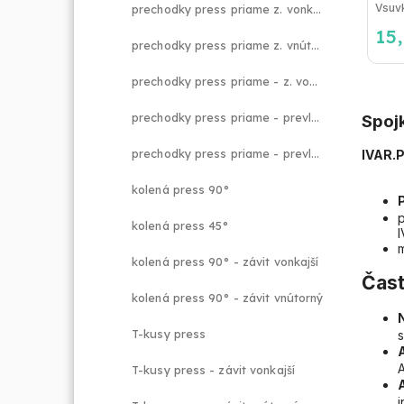
prechodky press priame z. vonkajší
15
prechodky press priame z. vnútorný
prechodky press priame - z. vonkajší s O-krúžkom
prechodky press priame - prevlečná matica EK
Spoj
prechodky press priame - prevlečná matica
IVAR.
kolená press 90°
kolená press 45°
kolená press 90° - závit vonkajší
Čast
kolená press 90° - závit vnútorný
T-kusy press
A
T-kusy press - závit vonkajší
i