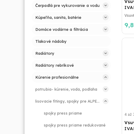
Vsu
Čerpadlá pre vykurovanie a vodu
IVA
Kúpeľňa, sanita, batérie
9,
Domáce vodárne a filtrácia
Tlakové nádoby
Radiátory
Radiátory rebríkové
Kúrenie profesionálne
potrubia- kúrenie, voda, podlaha
lisovacie fitingy, spojky pre ALPEX PRESS
spojky press priame
4 až 
Vsu
spojky press priame redukované
IVA