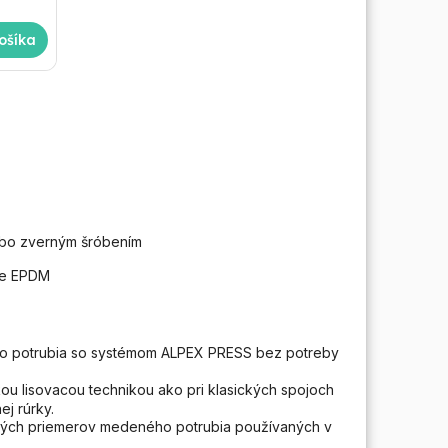
ošíka
ebo zverným šróbením
ie EPDM
o potrubia so systémom ALPEX PRESS bez potreby
ou lisovacou technikou ako pri klasických spojoch
j rúrky.
ých priemerov medeného potrubia používaných v