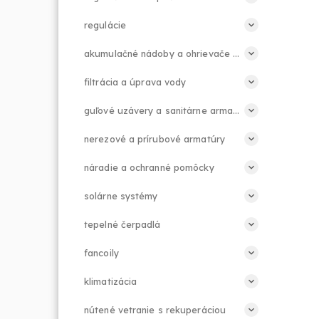
regulácie
akumulačné nádoby a ohrievače teplej vody
filtrácia a úprava vody
guľové uzávery a sanitárne armatúry
nerezové a prírubové armatúry
náradie a ochranné pomôcky
solárne systémy
tepelné čerpadlá
fancoily
klimatizácia
nútené vetranie s rekuperáciou