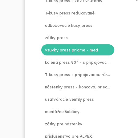
T-kusy press - závit vnútorný
T-kusy press redukované
odbočovacie kusy press
zátky press
vsuvky press priame - meď
kolená press 90° - s pripojovacou rúrkou
T-kusy press s pripojovacou rúrkou
nástenky press - koncová, priechodná
uzatváracie ventily press
montážne šablóny
zátky pre nástenky
príslušenstvo pre ALPEX