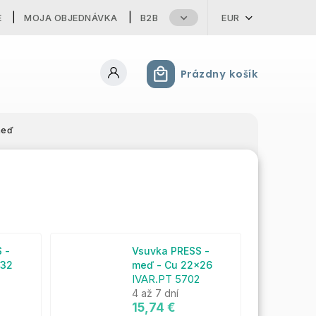
E
MOJA OBJEDNÁVKA
B2B
EUR
Prázdny košík
Nákupný košík
meď
 -
Vsuvka PRESS -
x32
meď - Cu 22x26
IVAR.PT 5702
4 až 7 dní
15,74 €