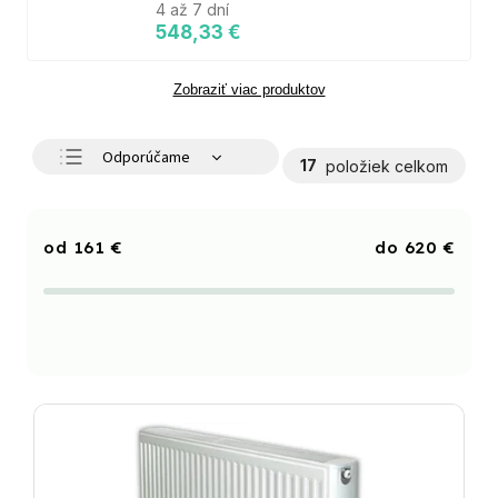
4 až 7 dní
548,33 €
Zobraziť viac produktov
Odporúčame
17
položiek celkom
Najlacnejšie
Najdrahšie
161
€
620
€
Najpredávanejšie
Abecedne