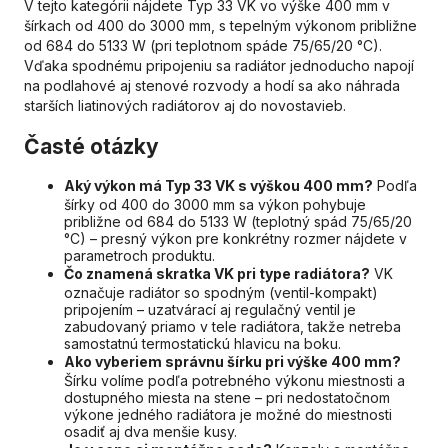
V tejto kategórii nájdete Typ 33 VK vo výške 400 mm v
šírkach od 400 do 3000 mm, s tepelným výkonom približne
od 684 do 5133 W (pri teplotnom spáde 75/65/20 °C).
Vďaka spodnému pripojeniu sa radiátor jednoducho napojí
na podlahové aj stenové rozvody a hodí sa ako náhrada
starších liatinových radiátorov aj do novostavieb.
Časté otázky
Aký výkon má Typ 33 VK s výškou 400 mm?
Podľa
šírky od 400 do 3000 mm sa výkon pohybuje
približne od 684 do 5133 W (teplotný spád 75/65/20
°C) – presný výkon pre konkrétny rozmer nájdete v
parametroch produktu.
Čo znamená skratka VK pri type radiátora?
VK
označuje radiátor so spodným (ventil-kompakt)
pripojením – uzatvárací aj regulačný ventil je
zabudovaný priamo v tele radiátora, takže netreba
samostatnú termostatickú hlavicu na boku.
Ako vyberiem správnu šírku pri výške 400 mm?
Šírku volíme podľa potrebného výkonu miestnosti a
dostupného miesta na stene – pri nedostatočnom
výkone jedného radiátora je možné do miestnosti
osadiť aj dva menšie kusy.