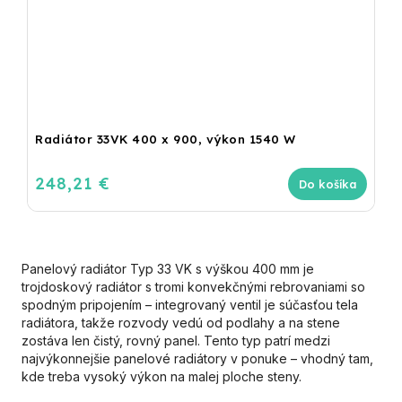
Radiátor 33VK 400 x 900, výkon 1540 W
248,21 €
Do košíka
Panelový radiátor Typ 33 VK s výškou 400 mm je
trojdoskový radiátor s tromi konvekčnými rebrovaniami so
spodným pripojením – integrovaný ventil je súčasťou tela
radiátora, takže rozvody vedú od podlahy a na stene
zostáva len čistý, rovný panel. Tento typ patrí medzi
najvýkonnejšie panelové radiátory v ponuke – vhodný tam,
kde treba vysoký výkon na malej ploche steny.