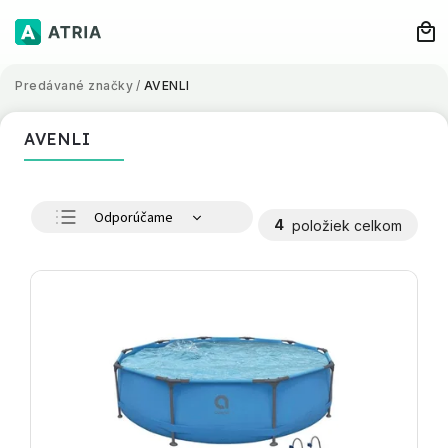
Predávané značky
/
AVENLI
AVENLI
Odporúčame
4
položiek celkom
Najlacnejšie
Najdrahšie
Najpredávanejšie
Abecedne