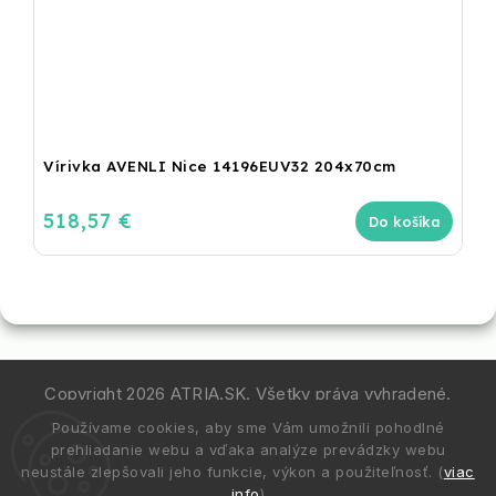
Vírivka AVENLI Nice 14196EUV32 204x70cm
518,57 €
Do košíka
Copyright 2026
ATRIA.SK
. Všetky práva vyhradené.
Používame cookies, aby sme Vám umožnili pohodlné
Vytvořil
Shoptet
| Design
Shoptak.cz.
prehliadanie webu a vďaka analýze prevádzky webu
neustále zlepšovali jeho funkcie, výkon a použiteľnosť. (
viac
info
)