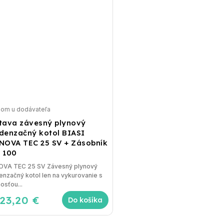
dom u dodávateľa
tava závesný plynový
denzačný kotol BIASI
NOVA TEC 25 SV + Zásobník
 100
OVA TEC 25 SV Závesný plynový
nzačný kotol len na vykurovanie s
osťou...
723,20 €
Do košíka