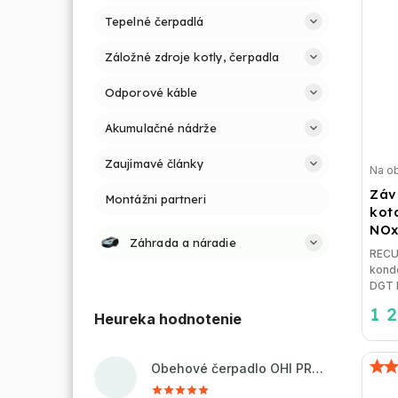
Tepelné čerpadlá
Záložné zdroje kotly, čerpadla
Odporové káble
Akumulačné nádrže
Zaujímavé články
Na o
Záv
Montážni partneri
kot
NOx
Záhrada a náradie
RECU
kond
DGT N
1 
Heureka hodnotenie
Obehové čerpadlo OHI PRO 32-60/180 pre kúrenie a cirkuláciu vody