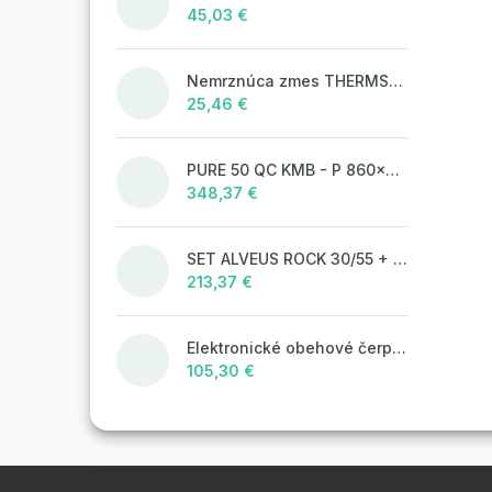
45,03 €
Nemrznúca zmes THERMSOL EKO
25,46 €
PURE 50 QC KMB - P 860x525 mm F_ jedn.sifon
348,37 €
SET ALVEUS ROCK 30/55 + BATERIE TONIA 55
213,37 €
Elektronické obehové čerpadlo NOVA 25-60/130 úsporné na kúrenie
105,30 €