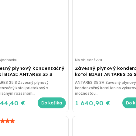
bjednávku
Na objednávku
esný plynový kondenzačný
Závesný plynový konden
ol BIASI ANTARES 35 S
kotol BIASI ANTARES 35 
RES 35 S Závesný plynový
ANTARES 35 SV Závesný plynový
nzačný kotol prietokový s
kondenzačný kotol len na vykurov
lačným rozsahom...
možnosťou...
844,40 €
1 640,90 €
Do košíka
Do k