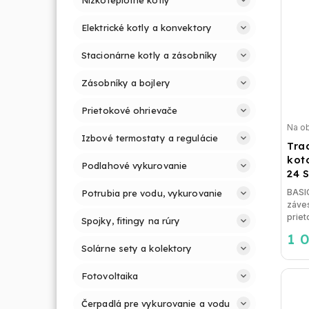
Elektrické kotly a konvektory
Stacionárne kotly a zásobníky
Zásobníky a bojlery
Prietokové ohrievače
Na o
Izbové termostaty a regulácie
Tra
kot
Podlahové vykurovanie
24 S
BASI
Potrubia pre vodu, vykurovanie
záve
priet
Spojky, fitingy na rúry
1 
Solárne sety a kolektory
Fotovoltaika
Čerpadlá pre vykurovanie a vodu