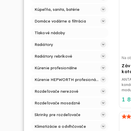
Kúpeľňa, sanita, batérie
Domáce vodárne a filtrácia
Tlakové nádoby
Radiátory
Radiátory rebríkové
Na o
Záv
Kúrenie profesionálne
kot
Kúrenie HEPWORTH profesionálne a jednoducho
ANTA
konde
modu
Rozdeľovače nerezové
1 
Rozdeľovače mosadzné
Skrinky pre rozdeľovače
Klimatizácie a odvlhčovače