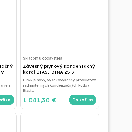
Skladom u dodávateľa
začný
Závesný plynový kondenzačný
SV
kotol BIASI DINA 25 S
DINA je nový, vysokovýkonný produktový
anie s
radnástenných kondenzačných kotlov
Biasi....
1 081,30 €
ošíka
Do košíka