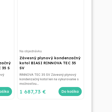
Na objednávku
Závesný plynový kondenzačný
začný
kotol BIASI RINNOVA TEC 35
 35 S
SV
ový
RINNOVA TEC 35 SV Závesný plynový
kondenzačný kotol len na vykurovanie s
možnosťou...
1 687,73 €
ošíka
Do košíka