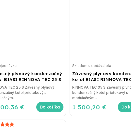
bjednávku
Skladom u dodávateľa
esný plynový kondenzačný
Závesný plynový konden
ol BIASI RINNOVA TEC 25 S
kotol BIASI RINNOVA TEC
OVA TEC 25 S Závesný plynový
RINNOVA TEC 35 S Závesný plyn
nzačný kotol prietokový s
kondenzačný kotol prietokový s
lačným...
modulačným...
400,36 €
1 500,20 €
Do košíka
Do k