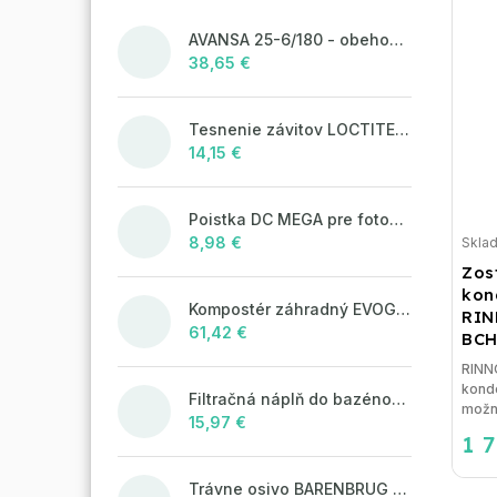
AVANSA 25-6/180 - obehové čerpadlo, pripojovací závit 6/4"
38,65 €
Tesnenie závitov LOCTITE 55 - 160 m, návin
14,15 €
Poistka DC MEGA pre fotovoltaické systémy 125A/80V
8,98 €
Skla
Zos
kon
Kompostér záhradný EVOGREEN 630l čierny
RIN
61,42 €
BCH
RINN
konde
Filtračná náplň do bazénových filtrácií LAGUNA Aqua Filter 25kg
možn
15,97 €
1 
Trávne osivo BARENBRUG WATER SAVER 5 kg