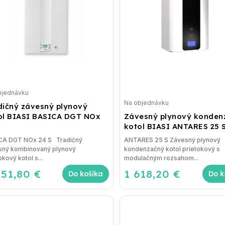
bjednávku
Na objednávku
dičný závesný plynový
ol BIASI BASICA DGT NOx
Závesný plynový konden
kotol BIASI ANTARES 25 
CA DGT NOx 24 S Tradičný
ANTARES 25 S Závesný plynový
sný kombinovaný plynový
kondenzačný kotol prietokový s
okový kotol s...
modulačným rozsahom...
051,80 €
1 618,20 €
Do košíka
Do k