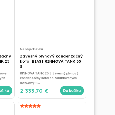
Na objednávku
začný
Závesný plynový kondenzačný
NK 25
kotol BIASI RINNOVA TANK 35
S
nový
RINNOVA TANK 25 S Závesný plynový
ých
kondenzačný kotol so zabudovaných
nerezovým...
2 333,70 €
ošíka
Do košíka