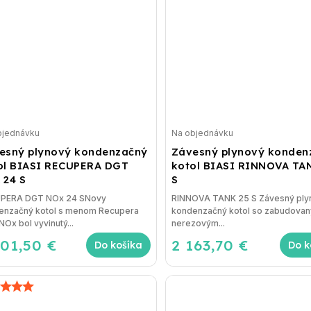
bjednávku
Na objednávku
esný plynový kondenzačný
Závesný plynový konden
ol BIASI RECUPERA DGT
kotol BIASI RINNOVA TA
 24 S
S
PERA DGT NOx 24 SNovy
RINNOVA TANK 25 S Závesný ply
enzačný kotol s menom Recupera
kondenzačný kotol so zabudovan
Ox bol vyvinutý...
nerezovým...
201,50 €
2 163,70 €
Do košíka
Do k