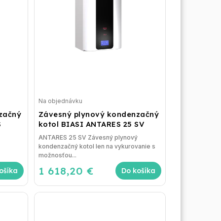
Na objednávku
začný
Závesný plynový kondenzačný
S
kotol BIASI ANTARES 25 SV
ANTARES 25 SV Závesný plynový
kondenzačný kotol len na vykurovanie s
možnosťou...
1 618,20 €
ošíka
Do košíka