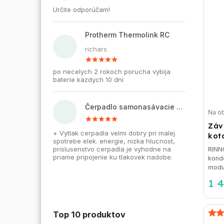
Určite odporúčam!
Protherm Thermolink RC
richars
po necelych 2 rokoch porucha vybija
baterie kazdych 10 dni
Čerpadlo samonasávacie WZI 750 na vodu, povrchové, liatinové
Na o
Záv
+ Vytlak cerpadla velmi dobry pri malej
kot
spotrebe elek. energie, nizka hlucnost,
prislusenstvo cerpadla je vyhodne na
RINN
priame pripojenie ku tlakovek nadobe.
konde
modu
1 
Top 10 produktov