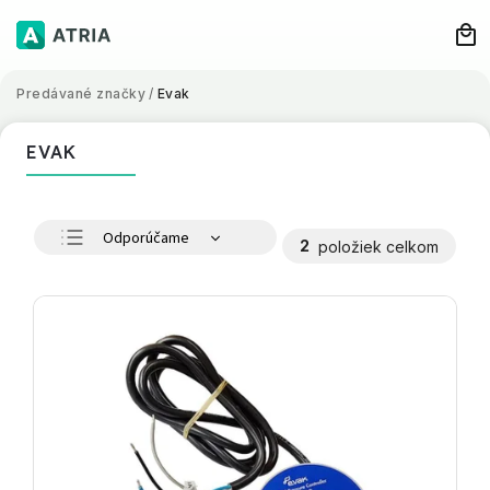
Predávané značky
/
Evak
EVAK
Odporúčame
2
položiek celkom
Najlacnejšie
Najdrahšie
Najpredávanejšie
Abecedne