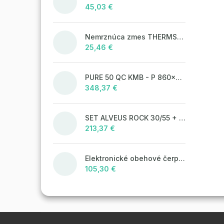
45,03 €
Nemrznúca zmes THERMSOL EKO
25,46 €
PURE 50 QC KMB - P 860x525 mm F_ jedn.sifon
348,37 €
SET ALVEUS ROCK 30/55 + BATERIE TONIA 55
213,37 €
Elektronické obehové čerpadlo NOVA 25-60/130 úsporné na kúrenie
105,30 €