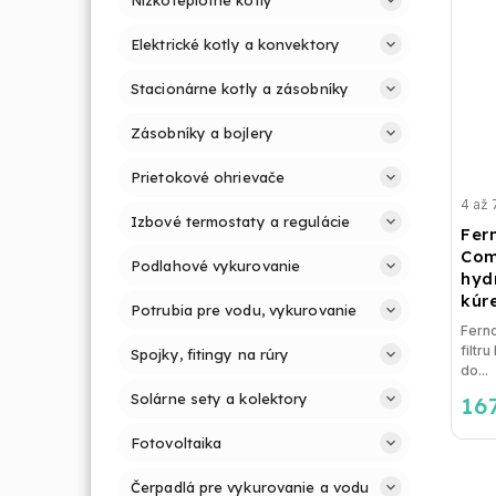
Elektrické kotly a konvektory
Stacionárne kotly a zásobníky
Zásobníky a bojlery
Prietokové ohrievače
4 až 
Izbové termostaty a regulácie
Fern
Com
Podlahové vykurovanie
hyd
kúr
Potrubia pre vodu, vykurovanie
Fernox T
filtr
Spojky, fitingy na rúry
do...
Solárne sety a kolektory
16
Fotovoltaika
Čerpadlá pre vykurovanie a vodu