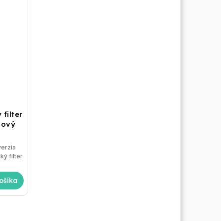
filter
nový
ý filter
ošíka