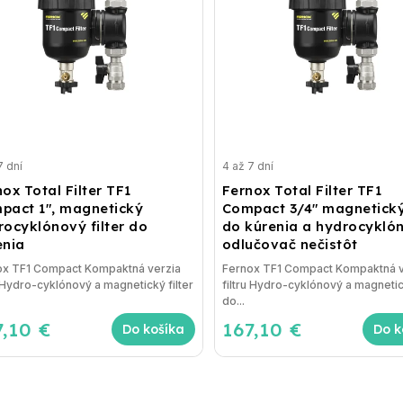
7 dní
4 až 7 dní
ox Total Filter TF1
Fernox Total Filter TF1
pact 1", magnetický
Compact 3/4" magnetický 
rocyklónový filter do
do kúrenia a hydrocykló
enia
odlučovač nečistôt
F1 Compact Kompaktná verzia
Fernox TF1 Compact Kompaktná verzia
u Hydro-cyklónový a magnetický filter
filtru Hydro-cyklónový a magnetick
do...
7,10 €
167,10 €
Do košíka
Do k