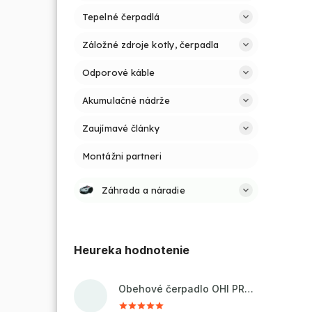
Tepelné čerpadlá
Záložné zdroje kotly, čerpadla
Odporové káble
Akumulačné nádrže
Zaujímavé články
Montážni partneri
Záhrada a náradie
Heureka hodnotenie
Obehové čerpadlo OHI PRO 32-60/180 pre kúrenie a cirkuláciu vody