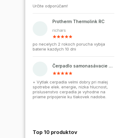
Určite odporúčam!
Protherm Thermolink RC
richars
po necelych 2 rokoch porucha vybija
baterie kazdych 10 dni
Čerpadlo samonasávacie WZI 750 na vodu, povrchové, liatinové
+ Vytlak cerpadla velmi dobry pri malej
spotrebe elek. energie, nizka hlucnost,
prislusenstvo cerpadla je vyhodne na
priame pripojenie ku tlakovek nadobe.
Top 10 produktov