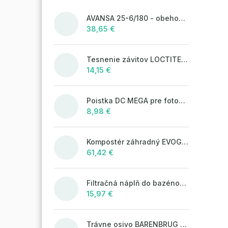
AVANSA 25-6/180 - obehové čerpadlo, pripojovací závit 6/4"
38,65 €
Tesnenie závitov LOCTITE 55 - 160 m, návin
14,15 €
Poistka DC MEGA pre fotovoltaické systémy 125A/80V
8,98 €
Kompostér záhradný EVOGREEN 630l čierny
61,42 €
Filtračná náplň do bazénových filtrácií LAGUNA Aqua Filter 25kg
15,97 €
Trávne osivo BARENBRUG WATER SAVER 5 kg