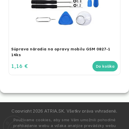
Súprava náradia na opravy mobilu GSM 0827-1
14ks
1,16 €
Do košíka
Copyright 2026
ATRIA.SK
. Všetky práva vyhradené.
Používame cookies, aby sme Vám umožnili pohodlné
Vytvořil
Shoptet
| Design
Shoptak.cz.
prehliadanie webu a vďaka analýze prevádzky webu