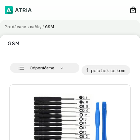
Predávané značky
/
GSM
GSM
Odporúčame
1
položiek celkom
Najlacnejšie
Najdrahšie
Najpredávanejšie
Abecedne