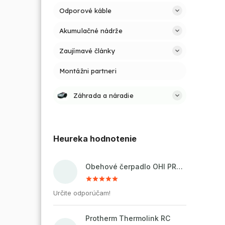
Odporové káble
Akumulačné nádrže
Zaujímavé články
Montážni partneri
Záhrada a náradie
Heureka hodnotenie
Obehové čerpadlo OHI PRO 32-60/180 pre kúrenie a cirkuláciu vody
Určite odporúčam!
Protherm Thermolink RC