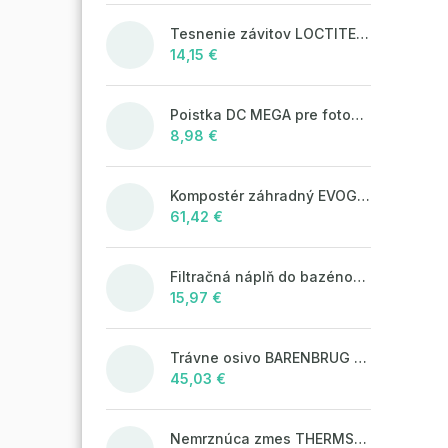
Tesnenie závitov LOCTITE 55 - 160 m, návin
14,15 €
Poistka DC MEGA pre fotovoltaické systémy 125A/80V
8,98 €
Kompostér záhradný EVOGREEN 630l čierny
61,42 €
Filtračná náplň do bazénových filtrácií LAGUNA Aqua Filter 25kg
15,97 €
Trávne osivo BARENBRUG WATER SAVER 5 kg
45,03 €
Nemrznúca zmes THERMSOL EKO