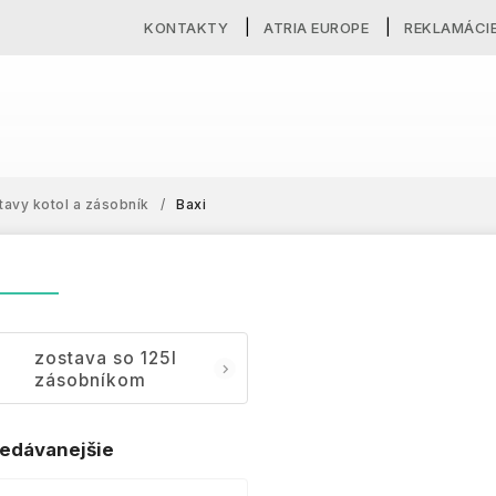
KONTAKTY
ATRIA EUROPE
REKLAMÁCI
tavy kotol a zásobník
/
Baxi
zostava so 125l
zásobníkom
edávanejšie