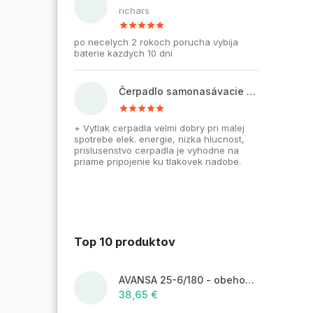
richars
po necelych 2 rokoch porucha vybija
baterie kazdych 10 dni
Čerpadlo samonasávacie WZI 750 na vodu, povrchové, liatinové
+ Vytlak cerpadla velmi dobry pri malej
spotrebe elek. energie, nizka hlucnost,
prislusenstvo cerpadla je vyhodne na
priame pripojenie ku tlakovek nadobe.
Top 10 produktov
AVANSA 25-6/180 - obehové čerpadlo, pripojovací závit 6/4"
38,65 €