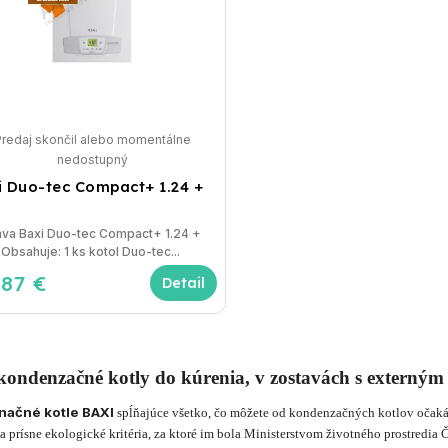
Predaj skončil alebo momentálne
nedostupný
i Duo-tec Compact+ 1.24 +
ava Baxi Duo-tec Compact+ 1.24 +
125l Obsahuje: 1 ks kotol Duo-tec...
487 €
Detail
kondenzačné kotly do kúrenia, v zostavách s externým
ačné kotle BAXI
spĺňajúce všetko, čo môžete od kondenzačných kotlov očak
a prísne ekologické kritéria, za ktoré im bola Ministerstvom životného prostredi