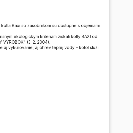
 kotla Baxi so zásobníkom sú dostupné s objemami
snym ekologickým kritériám získali kotly BAXI od
Ý VÝROBOK" (3. 2. 2004).
aj vykurovanie, aj ohrev teplej vody – kotol slúži