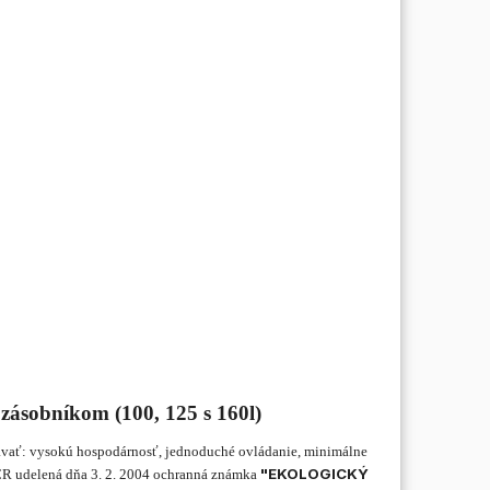
 zásobníkom (100, 125 s 160l)
ávať: vysokú hospodárnosť, jednoduché ovládanie, minimálne
"EKOLOGICKÝ
a ČR udelená dňa 3. 2. 2004 ochranná známka