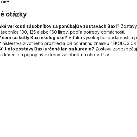
OK".
é otázky
Aké veľkosti zásobníkov sa ponúkajú v zostavách Baxi?
Zostavy
ásobníka 100, 125 alebo 160 litrov, podľa potreby domácnosti.
V čom sú kotly Baxi ekologické?
Vďaka vysokej hospodárnosti a prí
Ministerstva životného prostredia ČR ochrannú známku "EKOLOGICK
Sú tieto zostavy Baxi určené len na kúrenie?
Zostava zabezpečuje 
a kúrenie a pripojený externý zásobník na ohrev TUV.