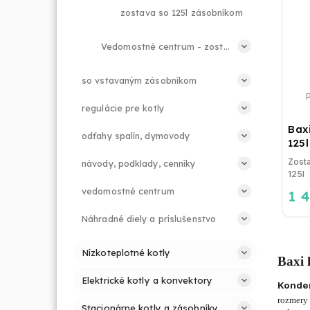
zostava so 125l zásobníkom
Vedomostné centrum - zostavy kotol a zásobník
so vstavaným zásobníkom
regulácie pre kotly
Bax
odťahy spalín, dymovody
125l
Zost
návody, podklady, cenníky
vedomostné centrum
1 
Náhradné diely a príslušenstvo
Nízkoteplotné kotly
Baxi 
Elektrické kotly a konvektory
Konden
rozmery 
Stacionárne kotly a zásobníky