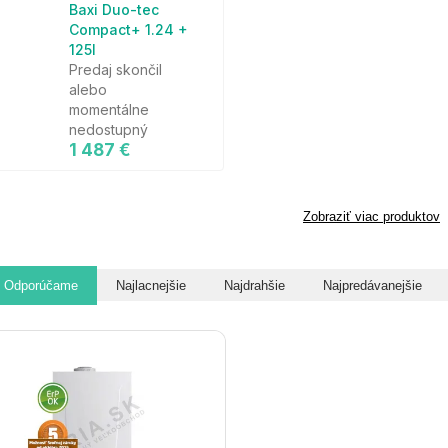
Baxi Duo-tec
Compact+ 1.24 +
125l
Predaj skončil
alebo
momentálne
nedostupný
1 487 €
Zobraziť viac produktov
Odporúčame
Najlacnejšie
Najdrahšie
Najpredávanejšie