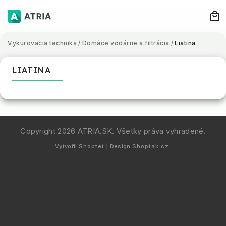
Vykurovacia technika
/
Domáce vodárne a filtrácia
/
Liatina
LIATINA
Copyright 2026
ATRIA.SK
. Všetky práva vyhradené.
Vytvořil
Shoptet
| Design
Shoptak.cz.