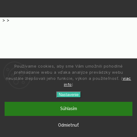
>
>
Používame cookies, aby sme Vám umožnili pohodlné
prehliadanie webu a vďaka analýze prevádzky webu
neustále zlepšovali jeho funkcie, výkon a použiteľnosť. (
viac
info
)
Nastavenie
Súhlasím
Odmietnuť