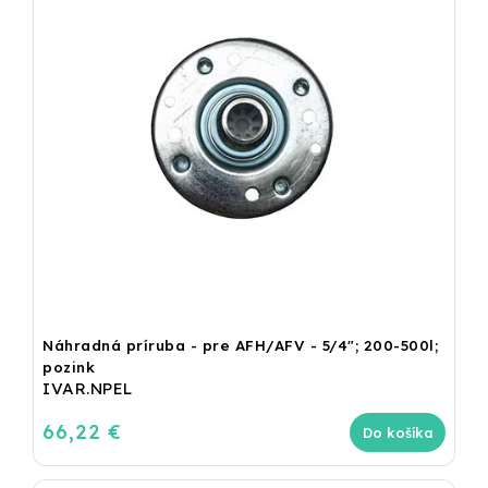
Náhradná príruba - pre AFH/AFV - 5/4"; 200-500l;
pozink
IVAR.NPEL
66,22 €
Do košíka