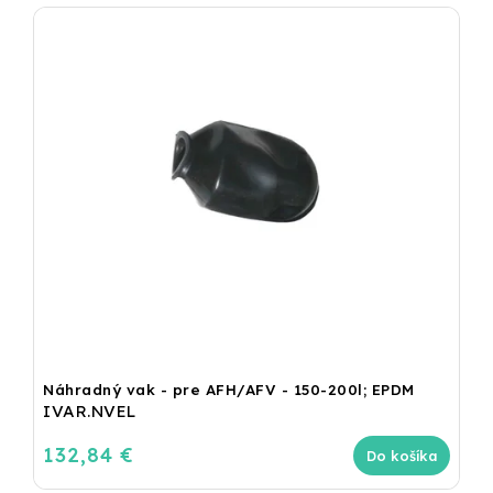
Náhradný vak - pre AFH/AFV - 150-200l; EPDM
IVAR.NVEL
132,84 €
Do košíka