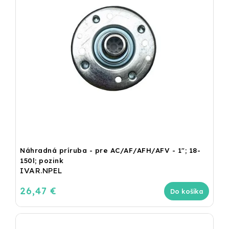
Náhradná príruba - pre AC/AF/AFH/AFV - 1"; 18-
150l; pozink
IVAR.NPEL
26,47 €
Do košíka