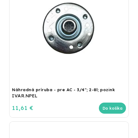
Náhradná príruba - pre AC - 3/4"; 2-8l; pozink
IVAR.NPEL
11,61 €
Do košíka