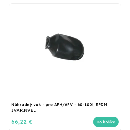
Náhradný vak - pre AFH/AFV - 60-100l; EPDM
IVAR.NVEL
66,22 €
Do košíka