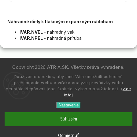
Náhradné diely k tlakovým expanzným nádobam
IVAR.NVEL
- náhradný vak
IVAR.NPEL
- náhradná príruba
Copyright 2026
ATRIA.SK
. Všetky práva vyhradené.
Používame cookies, aby sme Vám umožnili pohodlné
Vytvořil
Shoptet
| Design
Shoptak.cz.
prehliadanie webu a vďaka analýze prevádzky webu
neustále zlepšovali jeho funkcie, výkon a použiteľnosť. (
viac
info
)
Nastavenie
Súhlasím
Odmietnuť