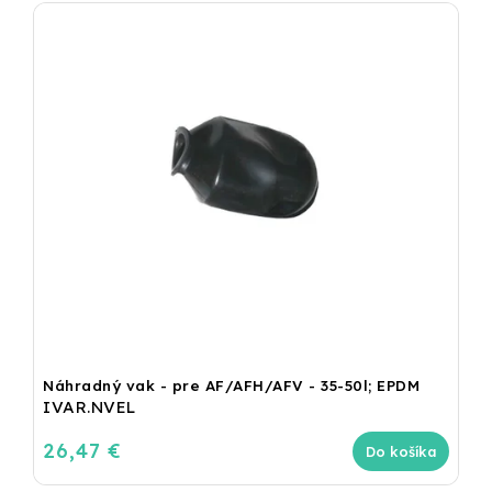
Náhradný vak - pre AF/AFH/AFV - 35-50l; EPDM
IVAR.NVEL
26,47 €
Do košíka