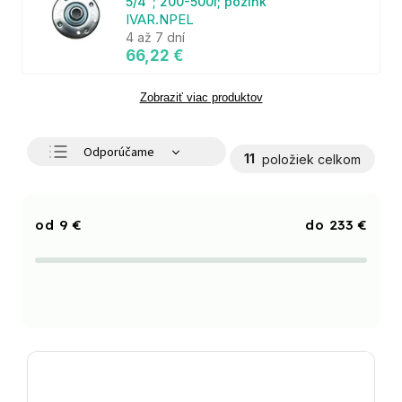
5/4"; 200-500l; pozink
IVAR.NPEL
4 až 7 dní
66,22 €
Zobraziť viac produktov
Odporúčame
11
položiek celkom
Najlacnejšie
Najdrahšie
9
€
233
€
Najpredávanejšie
Abecedne