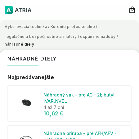
Vykurovacia technika
/
Kúrenie profesionálne
/
regulačné a bezpečnostné armatúry
/
expanzné nádoby
/
náhradné diely
NÁHRADNÉ DIELY
Najpredávanejšie
Náhradný vak - pre AC - 2l; butyl
IVAR.NVEL
4 až 7 dní
10,62 €
Náhradná príruba - pre AFH/AFV -