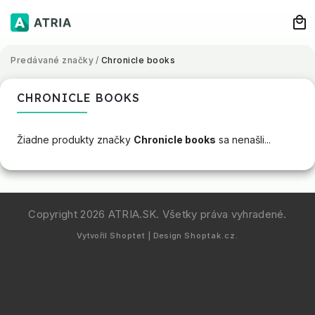
Predávané značky
/
Chronicle books
CHRONICLE BOOKS
Žiadne produkty značky
Chronicle books
sa nenašli...
Copyright 2026
ATRIA.SK
. Všetky práva vyhradené.
Vytvořil
Shoptet
| Design
Shoptak.cz.