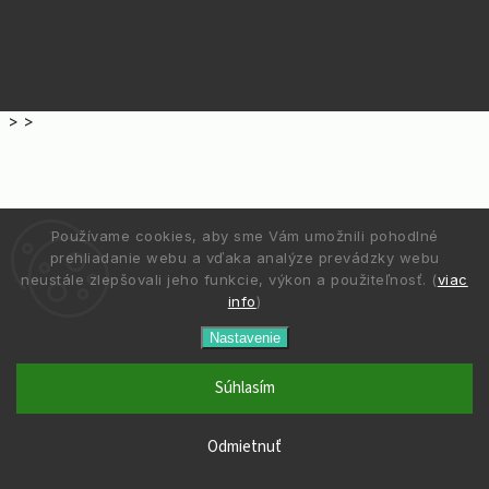
>
>
Používame cookies, aby sme Vám umožnili pohodlné
prehliadanie webu a vďaka analýze prevádzky webu
neustále zlepšovali jeho funkcie, výkon a použiteľnosť. (
viac
info
)
Nastavenie
Súhlasím
Odmietnuť