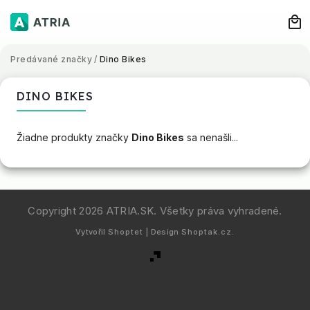
Predávané značky
/
Dino Bikes
DINO BIKES
Žiadne produkty značky
Dino Bikes
sa nenašli...
Copyright 2026
ATRIA.SK
. Všetky práva vyhradené.
Vytvořil
Shoptet
| Design
Shoptak.cz.