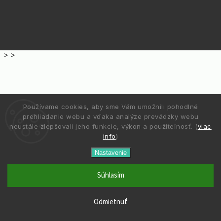
>
>
Používame cookies, aby sme Vám umožnili pohodlné
prehliadanie webu a vďaka analýze prevádzky webu
neustále zlepšovali jeho funkcie, výkon a použiteľnosť. (
viac
info
)
Nastavenie
Súhlasím
Odmietnuť