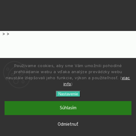
>
>
Používame cookies, aby sme Vám umožnili pohodlné
prehliadanie webu a vďaka analýze prevádzky webu
neustále zlepšovali jeho funkcie, výkon a použiteľnosť. (
viac
info
)
Nastavenie
Súhlasím
Odmietnuť