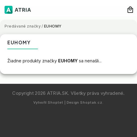
Predávané značky
/
EUHOMY
EUHOMY
Žiadne produkty značky
EUHOMY
sa nenašli...
Copyright 2026
ATRIA.SK
. Všetky práva vyhradené.
Vytvořil
Shoptet
| Design
Shoptak.cz.