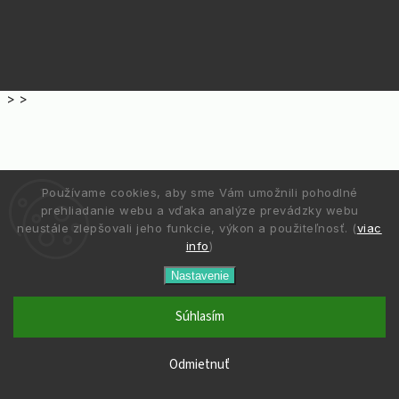
>
>
Používame cookies, aby sme Vám umožnili pohodlné
prehliadanie webu a vďaka analýze prevádzky webu
neustále zlepšovali jeho funkcie, výkon a použiteľnosť. (
viac
info
)
Nastavenie
Súhlasím
Odmietnuť