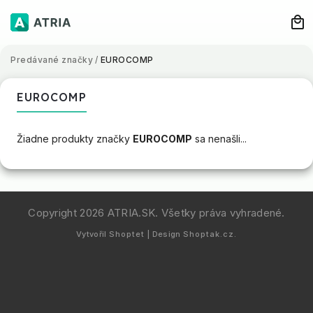
Predávané značky
/
EUROCOMP
EUROCOMP
Žiadne produkty značky
EUROCOMP
sa nenašli...
Copyright 2026
ATRIA.SK
. Všetky práva vyhradené.
Vytvořil
Shoptet
| Design
Shoptak.cz.