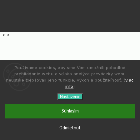
>
>
Používame cookies, aby sme Vám umožnili pohodlné
prehliadanie webu a vďaka analýze prevádzky webu
neustále zlepšovali jeho funkcie, výkon a použiteľnosť. (
viac
info
)
Nastavenie
Súhlasím
Odmietnuť