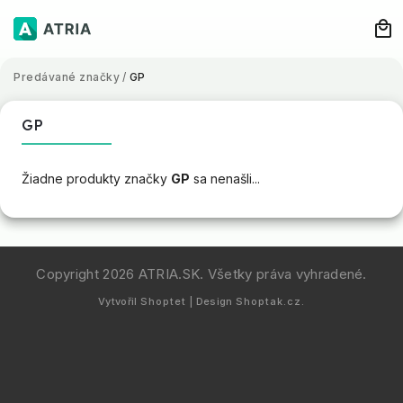
Predávané značky
/
GP
GP
Žiadne produkty značky
GP
sa nenašli...
Copyright 2026
ATRIA.SK
. Všetky práva vyhradené.
Vytvořil
Shoptet
| Design
Shoptak.cz.