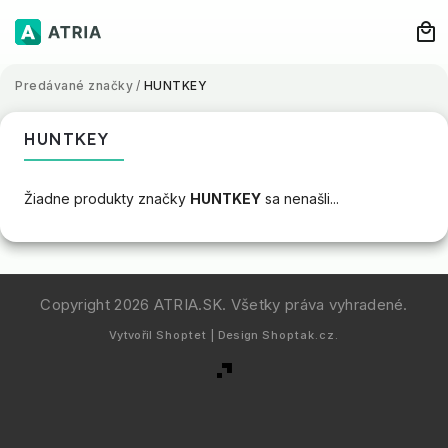
Predávané značky
/
HUNTKEY
HUNTKEY
Žiadne produkty značky
HUNTKEY
sa nenašli...
Copyright 2026
ATRIA.SK
. Všetky práva vyhradené.
Vytvořil
Shoptet
| Design
Shoptak.cz.