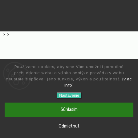
>
>
Používame cookies, aby sme Vám umožnili pohodlné
prehliadanie webu a vďaka analýze prevádzky webu
neustále zlepšovali jeho funkcie, výkon a použiteľnosť. (
viac
info
)
Nastavenie
Súhlasím
Odmietnuť