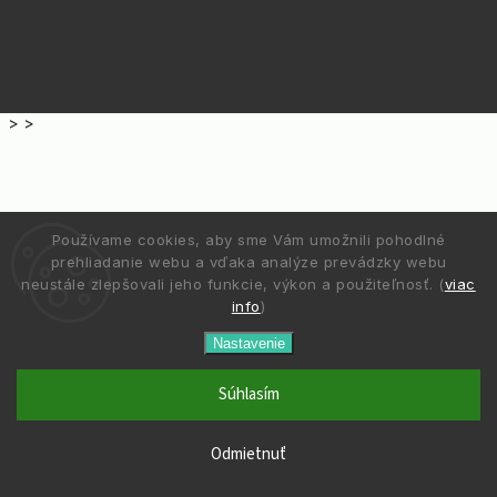
>
>
Používame cookies, aby sme Vám umožnili pohodlné
prehliadanie webu a vďaka analýze prevádzky webu
neustále zlepšovali jeho funkcie, výkon a použiteľnosť. (
viac
info
)
Nastavenie
Súhlasím
Odmietnuť