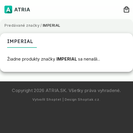
Predávané značky
/
IMPERIAL
IMPERIAL
Žiadne produkty značky
IMPERIAL
sa nenašli...
Copyright 2026
ATRIA.SK
. Všetky práva vyhradené.
Vytvořil
Shoptet
| Design
Shoptak.cz.