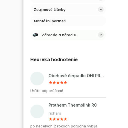
Zaujímavé články
Montážni partneri
Záhrada a náradie
Heureka hodnotenie
Obehové čerpadlo OHI PRO 32-60/180 pre kúrenie a cirkuláciu vody
Určite odporúčam!
Protherm Thermolink RC
richars
po necelych 2 rokoch porucha vybija