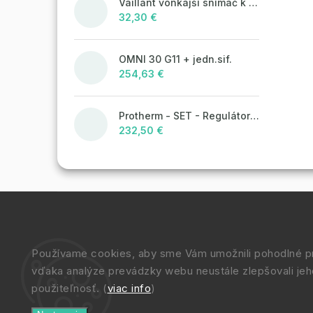
Vaillant vonkajší snímač k ekvitermickým reguláciám
32,30 €
OMNI 30 G11 + jedn.sif.
254,63 €
Protherm - SET - Regulátor MiGo Select + brána MiGo Link
232,50 €
Používame cookies, aby sme Vám umožnili pohodlné pr
vďaka analýze prevádzky webu neustále zlepšovali jeh
použiteľnosť. (
viac info
)