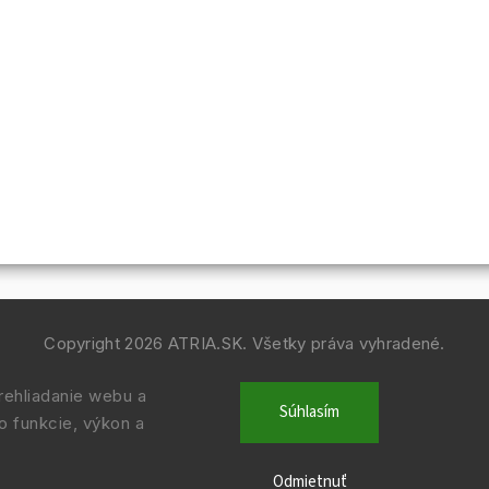
Copyright 2026
ATRIA.SK
. Všetky práva vyhradené.
Vytvořil
Shoptet
| Design
Shoptak.cz.
ehliadanie webu a
Súhlasím
o funkcie, výkon a
Odmietnuť