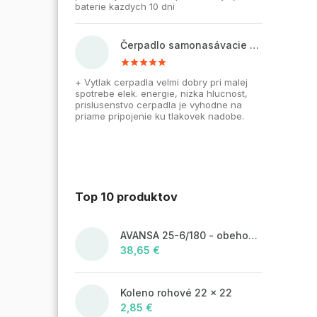
baterie kazdych 10 dni
Čerpadlo samonasávacie WZI 750 na vodu, povrchové, liatinové
+ Vytlak cerpadla velmi dobry pri malej
spotrebe elek. energie, nizka hlucnost,
prislusenstvo cerpadla je vyhodne na
priame pripojenie ku tlakovek nadobe.
Top 10 produktov
AVANSA 25-6/180 - obehové čerpadlo, pripojovací závit 6/4"
38,65 €
Koleno rohové 22 x 22
2,85 €