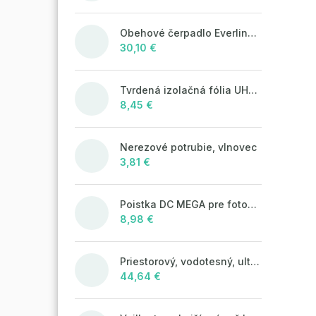
Obehové čerpadlo Everline 25/4/180
30,10 €
Tvrdená izolačná fólia UHP50 (STIROTERMAL SOLO)
8,45 €
Nerezové potrubie, vlnovec
3,81 €
Poistka DC MEGA pre fotovoltaické systémy 125A/80V
8,98 €
Priestorový, vodotesný, ultrazvukový plašič na kuny, myši a potkany DRAGON ULTRASONIC CH360 - napájanie na batérie 4xAA
44,64 €