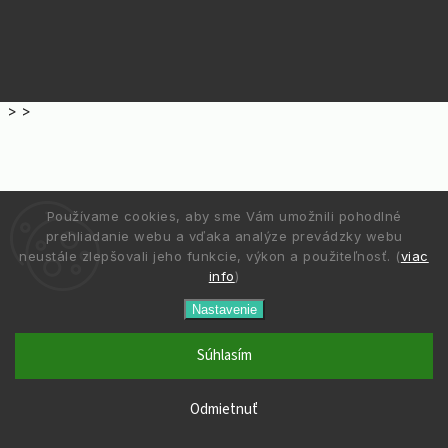
>
>
Používame cookies, aby sme Vám umožnili pohodlné
prehliadanie webu a vďaka analýze prevádzky webu
neustále zlepšovali jeho funkcie, výkon a použiteľnosť. (
viac
info
)
Nastavenie
Súhlasím
Odmietnuť