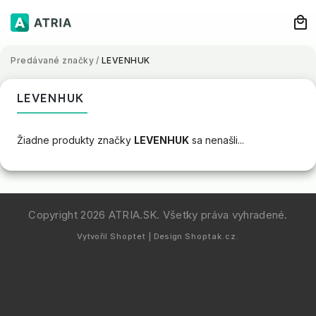
Predávané značky
/
LEVENHUK
LEVENHUK
Žiadne produkty značky
LEVENHUK
sa nenašli...
Copyright 2026
ATRIA.SK
. Všetky práva vyhradené.
Vytvořil
Shoptet
| Design
Shoptak.cz.